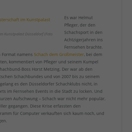
Es war Helmut
Pfleger, der den
Schachsport in den
im Kunstpalast Düsseldorf (Foto
Achtzigerjahren ins
Fernsehen brachte.
in Format namens
Schach dem Großmeister
, bei dem
aten, kommentiert von Pfleger und seinem Kumpel
Schachbund-Boss Horst Metzing. Der war ab den
tschen Schachbundes und von 2007 bis zu seinem
gelang es den Düsseldorfer Schachklubs nicht, in
ts im Fernsehen Events in die Stadt zu locken. Und
 kurzen Aufschwung – Schach war nicht mehr populär,
ller gegangen. Diese Krise erfassten den
gramm für Computer verkauften sich kaum noch, und
gen.