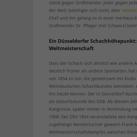
Gäste gegen Großmeister, jeder gegen jed
der Welt, beteiligte sich nicht, aber
Helmut 
Chef und mir gelang es in einer merkwürdig
Großmeister Dr. Pfleger (mit Schwarz) bei
Ein Düsseldorfer Schachhöhepunkt: 
Weltmeisterschaft
Dass der Schach sich ähnlich wie andere Ar
deutlich früher als andere Sportarten, h
von 1854 zu tun, die gemeinsam mit Klubs
Westdeutschen Schachbundes betrieben, 
ihn heute kennen. Der in Düsseldorf durc
als Geburtsstunde des DSB. Ab diesem Zei
Kongresse, später immer in Verbindung mit
1908: Der DSV 1854 veranstaltete den Kon
zugehörige Meisterturnier gewann Frank M
Weltmeisterschaftskampfes zwischen Eman