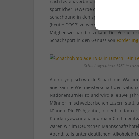
nach festen, verbindlichen Regeln gespie
sportlicher Bewerbe organisiert und bewe
Schachbund in den späten Siebzigerjahre
(heute: DOSB) zu werden. Dabei ging es na
Mitgliedsverbänden zukam. Der Versuch sc
Schachsport in den Genuss von
Förderung
Schacholympiade 1982 in Luzern
Aber olympisch wurde Schach nie. Warum au
anerkannte Weltmeisterschaft der Nationa
Nationenturnier so und wird alle zwei Jah
Männer im schweizerischen Luzern statt, u
können. Die PR-Agentur, in der ich damals
Kunden gewonnen, und mein Chef meinte, w
waren wir im Deutschen Mannschaftshotel 
Abend, teils unter deutlichem Alkoholeinfl