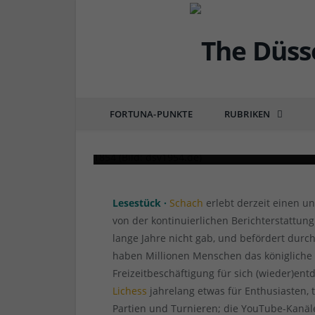
DÜSSEL-HISTÖRCHEN
Erinnerung (1861): Al
Schachhochburg war
FORTUNA-PUNKTE
RUBRIKEN
von
RAINER BARTEL
am
14.05.2021
1 COMM
Lesestück ·
Schach
erlebt derzeit einen u
von der kontinuierlichen Berichterstattun
lange Jahre nicht gab, und befördert durch
haben Millionen Menschen das königliche
Freizeitbeschäftigung für sich (wieder)en
Lichess
jahrelang etwas für Enthusiasten, 
Partien und Turnieren; die YouTube-Kanä