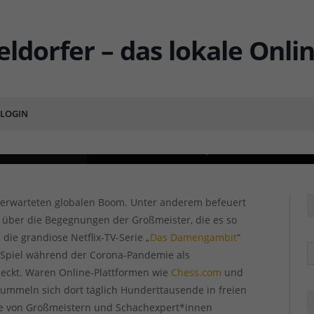
s Düsseldorf einmal eine
LOGIN
ENT
Blindsimultan-Partie mit Großmeister Louis Paulsen beim
Blindsimultan-Partie mit Großmeister Louis Paulsen beim
nerwarteten globalen Boom. Unter anderem befeuert
g über die Begegnungen der Großmeister, die es so
 die grandiose Netflix-TV-Serie „
Das Damengambit
“
R
 Spiel während der Corona-Pandemie als
tdeckt. Waren Online-Plattformen wie
Chess.com
und
tummeln sich dort täglich Hunderttausende in freien
le von Großmeistern und Schachexpert*innen