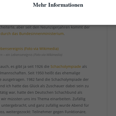
lt und auch die Wettkämpfe nach den Regeln
Mehr Informationen
rtet werden. Tatsächlich unternahm der deutsche
n den Versuch, Mitglied des Deutschen Sportbundes
türlich auch um die staatliche Förderung, die den
heiterte, aber seit den Neunzigerjahren kommt der
 durch das Bundesinnenministerium
.
 – ein Lebensereignis (Foto via Wikimedia)
ch, es gibt ja seit 1926 die
Schacholympiade
als
lmannschaften. Seit 1950 heißt das ehemalige
re ausgetragen. 1982 fand die Schacholympiade der
nd ich hatte das Glück als Zuschauer dabei sein zu
 tätig war, hatte den Deutschen Schachbund als
ir müssten uns ins Thema einarbeiten. Zufällig
untergebracht, und ganz zufällig wurde Abend für
uss, weitergezockt: Teilnehmer gegen Funktionäre,