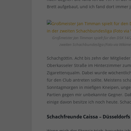
Brett aufgebaut, und ich fand dort immer 
Großmeister Jan Timman spielt für den DSK 14/2
zweiten Schachbundesliga (Foto via Wikime
Schachgöttin. Acht bis zehn der Mitgliede
Oberkasseler Straße im Hinterzimmer zum
Zigarettenqualm. Dabei wurde wöchentlic
für den Club antreten sollte. Meistens scha
Sonntagmorgen in miefigen Kneipen, ung
Partien gegen mir unbekannte Gegner. Dabe
einige davon besitze ich noch heute. Scha
Schachfreunde Caissa – Düsseldorfs
Wenn mich der Ehrgeiz trieb, besuchte ic