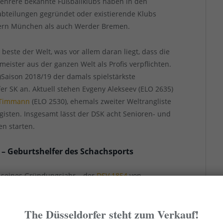
Mehrere bekannte Fußballklubs haben in den
bteilungen gegründet oder existierende Klubs
Bayern München als auch Werder Bremen.
 beste der Welt, was vor allem daran liegt, dass die
ister aus der ganzen Welt als Profis verpflichten.
)Saison 2018/19 der damals spielstärkste
er SK an. Aktuell stehen Evgeny Alekseev (ELO 2635)
 Timmann
(ELO 2530), ehemals zweiter Weltrangliste
igisten. Insgesamt lässt der DSK acht Senioren- und
n starten.
 – Geburtshelfer des Schachsports
en seines Gründungsjahr – der
DSV 1854
von
utschen Schachsport. Sport? Ja, Schachsport. Immer
eler überhaupt Sportler sind, wo sie doch immer nur
The Düsseldorfer steht zum Verkauf!
das Pro-Argument ist aber, dass Schach weltweit