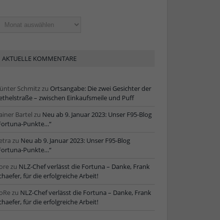
ltere
tikel
AKTUELLE KOMMENTARE
ünter Schmitz
zu
Ortsangabe: Die zwei Gesichter der
ethelstraße – zwischen Einkaufsmeile und Puff
ainer Bartel
zu
Neu ab 9. Januar 2023: Unser F95-Blog
Fortuna-Punkte…“
etra
zu
Neu ab 9. Januar 2023: Unser F95-Blog
Fortuna-Punkte…“
ore
zu
NLZ-Chef verlässt die Fortuna – Danke, Frank
chaefer, für die erfolgreiche Arbeit!
oRe
zu
NLZ-Chef verlässt die Fortuna – Danke, Frank
chaefer, für die erfolgreiche Arbeit!