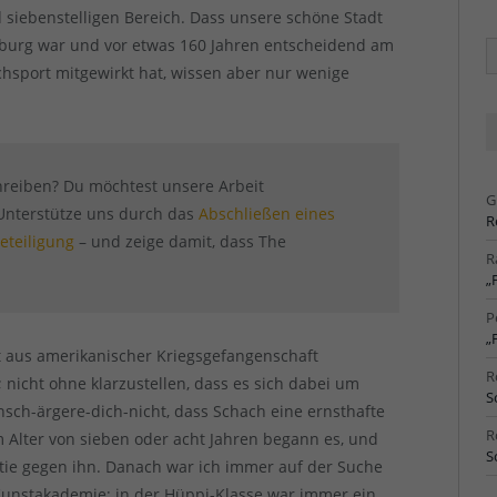
d siebenstelligen Bereich. Dass unsere schöne Stadt
hburg war und vor etwas 160 Jahren entscheidend am
Ä
Ar
sport mitgewirkt hat, wissen aber nur wenige
chreiben? Du möchtest unsere Arbeit
G
! Unterstütze uns durch das
Abschließen eines
R
eteiligung
– und zeige damit, dass The
R
„
P
„
t aus amerikanischer Kriegsgefangenschaft
R
 nicht ohne klarzustellen, dass es sich dabei um
S
sch-ärgere-dich-nicht, dass Schach eine ernsthafte
R
 Im Alter von sieben oder acht Jahren begann es, und
S
artie gegen ihn. Danach war ich immer auf der Suche
 Kunstakademie; in der Hüppi-Klasse war immer ein