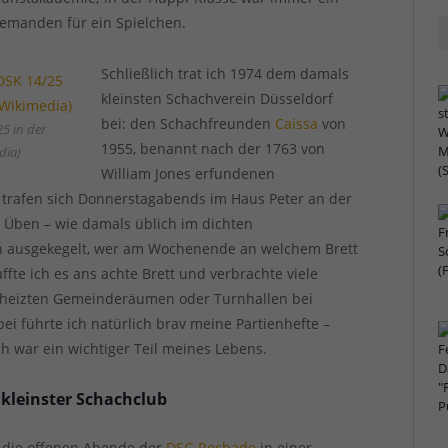
jemanden für ein Spielchen.
Schließlich trat ich 1974 dem damals
kleinsten Schachverein Düsseldorf
bei: den Schachfreunden
Caissa
von
5 in der
1955, benannt nach der 1763 von
dia)
William Jones erfundenen
r trafen sich Donnerstagabends im Haus Peter an der
 Üben – wie damals üblich im dichten
h ausgekegelt, wer am Wochenende an welchem Brett
ffte ich es ans achte Brett und verbrachte viele
eheizten Gemeinderäumen oder Turnhallen bei
i führte ich natürlich brav meine Partienhefte –
ch war ein wichtiger Teil meines Lebens.
 kleinster Schachclub
h die offenen Abende der
DSG Rochade
in einer