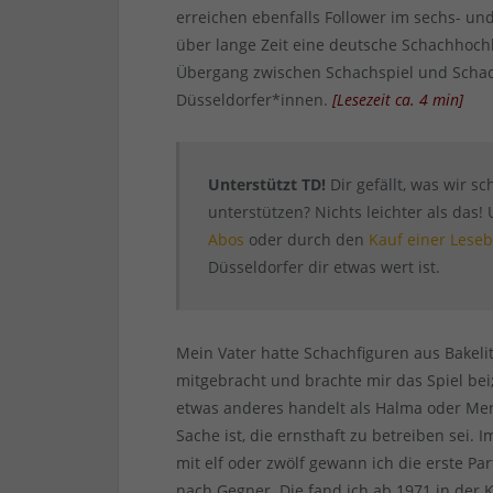
erreichen ebenfalls Follower im sechs- un
über lange Zeit eine deutsche Schachhoc
Übergang zwischen Schachspiel und Schach
Düsseldorfer*innen.
[
Lesezeit ca.
4
min
]
Unterstützt TD!
Dir gefällt, was wir s
unterstützen? Nichts leichter als das
Abos
oder durch den
Kauf einer Leseb
Düsseldorfer dir etwas wert ist.
Mein Vater hatte Schachfiguren aus Bakeli
mitgebracht und brachte mir das Spiel bei;
etwas anderes handelt als Halma oder Men
Sache ist, die ernsthaft zu betreiben sei.
mit elf oder zwölf gewann ich die erste P
nach Gegner. Die fand ich ab 1971 in der