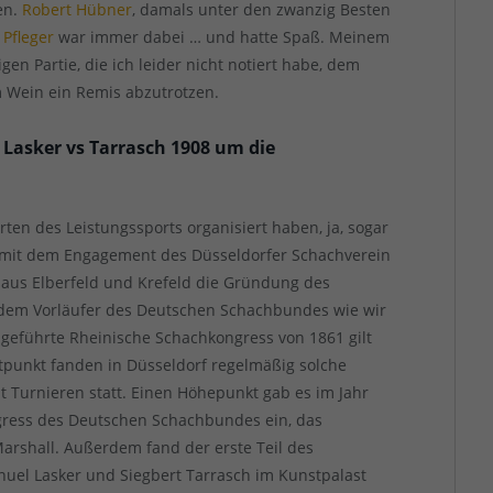
en.
Robert Hübner
, damals unter den zwanzig Besten
Pfleger
war immer dabei … und hatte Spaß. Meinem
en Partie, die ich leider nicht notiert habe, dem
m Wein ein Remis abzutrotzen.
Lasker vs Tarrasch 1908 um die
ten des Leistungssports organisiert haben, ja, sogar
at mit dem Engagement des Düsseldorfer Schachverein
 aus Elberfeld und Krefeld die Gründung des
dem Vorläufer des Deutschen Schachbundes wie wir
hgeführte Rheinische Schachkongress von 1861 gilt
tpunkt fanden in Düsseldorf regelmäßig solche
 Turnieren statt. Einen Höhepunkt gab es im Jahr
gress des Deutschen Schachbundes ein, das
arshall. Außerdem fand der erste Teil des
uel Lasker und Siegbert Tarrasch im Kunstpalast