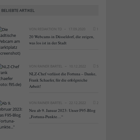
BELIEBTE ARTIKEL
VON
REDAKTION TD
17.09.2020
1
20 Webcams in Düsseldorf, die zeigen,
was los ist in der Stadt
VON
RAINER BARTEL
10.12.2022
5
NLZ-Chef verlässt die Fortuna – Danke,
Frank Schaefer, für die erfolgreiche
Arbeit!
VON
RAINER BARTEL
22.12.2022
2
Neu ab 9. Januar 2023: Unser F95-Blog
„Fortuna-Punkte…“