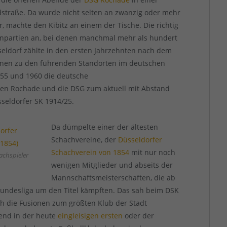
dstraße. Da wurde nicht selten an zwanzig oder mehr
r, machte den Kibitz an einem der Tische. Die richtig
tanpartien an, bei denen manchmal mehr als hundert
eldorf zählte in den ersten Jahrzehnten nach dem
einen zu den führenden Standorten im deutschen
955 und 1960 die deutsche
ten Rochade und die DSG zum aktuell mit Abstand
seldorfer SK 1914/25.
Da dümpelte einer der ältesten
Schachvereine, der
Düsseldorfer
Schachverein von 1854
mit nur noch
achspieler
wenigen Mitglieder und abseits der
Mannschaftsmeisterschaften, die ab
n Bundesliga um den Titel kämpften. Das sah beim DSK
h die Fusionen zum größten Klub der Stadt
hend in der heute
eingleisigen ersten
oder der