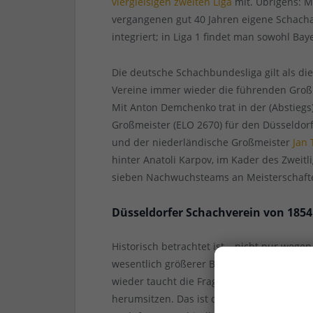
viergleisigen zweiten Liga
mit. Übrigens: 
vergangenen gut 40 Jahren eigene Schacha
integriert; in Liga 1 findet man sowohl 
Die deutsche Schachbundesliga gilt als die
Vereine immer wieder die führenden Großme
Mit Anton Demchenko trat in der (Abstiegs
Großmeister (ELO 2670) für den Düsseldorf
und der niederländische Großmeister
Jan
hinter Anatoli Karpov, im Kader des Zweitl
sieben Nachwuchsteams an Meisterschafte
Düsseldorfer Schachverein von 1854
Historisch betrachtet ist – nicht nur weg
wesentlich größerer Bedeutung für den de
wieder taucht die Frage auf, ob Schachspi
herumsitzen. Das ist das Gegenargument, 