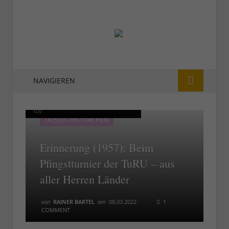
NAVIGIEREN
Beim TuRU-Pfingstturnier 1957 (Foto:
Beim TuRU-Pfingstturnier 1957 (Foto:
TD)
TD)
DÜSSEL-HISTÖRCHEN
Erinnerung (1957): Beim
Pfingstturnier der TuRU – aus
aller Herren Länder
von
RAINER BARTEL
am
08.03.2022
1
COMMENT