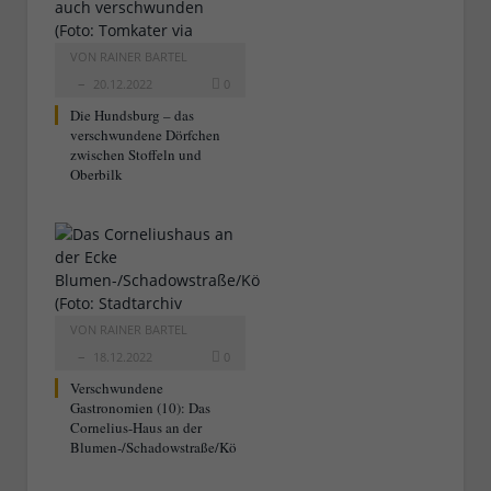
VON
RAINER BARTEL
20.12.2022
0
Die Hundsburg – das
verschwundene Dörfchen
zwischen Stoffeln und
Oberbilk
VON
RAINER BARTEL
18.12.2022
0
Verschwundene
Gastronomien (10): Das
Cornelius-Haus an der
Blumen-/Schadowstraße/Kö