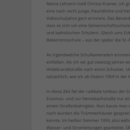
Meine Lehrerin hieß Christa Kramer, ich g
eine noch recht junge, freundliche und hei
Volksschuljahre gern erinnere. Das Besond
dass es sich um eine Gemeinschaftsschule 
und katholischen Schülern. Gleich ums Eck
Bekenntnisschule – aus der später die St.
An irgendwelche Schulkameraden erinnere 
entfallen. Als ich vor gut zwanzig Jahren wi
Hildebrandtstraße noch einen Schuster. Un
tatsächlich, wie ich ab Ostern 1959 in der
In diese Zeit fiel der radikale Umbau der 
Erasmus- und zur Heresbachstraße nur e
einem Straßenbahngleis. Nun baute man di
nach wurden die Trümmerhäuser gespreng
konnte. Im heißen Sommer 1959, also währ
Wasser- und Stromleitungen gearbeitet. Üb