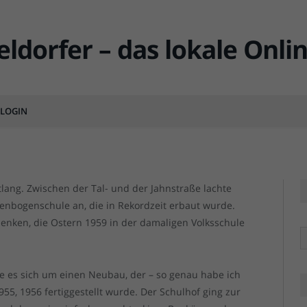
1): Meine Volksschule an
LOGIN
MENTS
Die
Die
ntlang. Zwischen der Tal- und der Jahnstraße lachte
nbogenschule an, die in Rekordzeit erbaut wurde.
enken, die Ostern 1959 in der damaligen Volksschule
R
e es sich um einen Neubau, der – so genau habe ich
55, 1956 fertiggestellt wurde. Der Schulhof ging zur