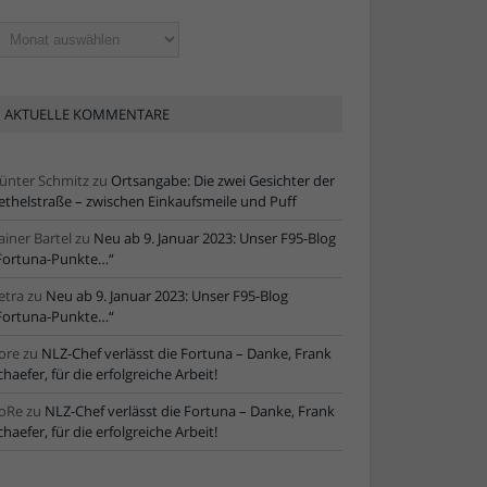
ltere
tikel
AKTUELLE KOMMENTARE
ünter Schmitz
zu
Ortsangabe: Die zwei Gesichter der
ethelstraße – zwischen Einkaufsmeile und Puff
ainer Bartel
zu
Neu ab 9. Januar 2023: Unser F95-Blog
Fortuna-Punkte…“
etra
zu
Neu ab 9. Januar 2023: Unser F95-Blog
Fortuna-Punkte…“
ore
zu
NLZ-Chef verlässt die Fortuna – Danke, Frank
chaefer, für die erfolgreiche Arbeit!
oRe
zu
NLZ-Chef verlässt die Fortuna – Danke, Frank
chaefer, für die erfolgreiche Arbeit!