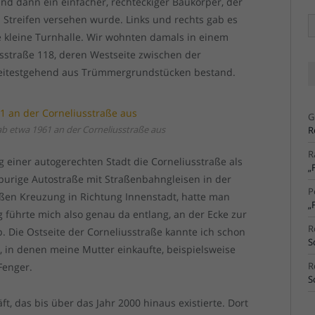
and dann ein einfacher, rechteckiger Baukörper, der
 Streifen versehen wurde. Links und rechts gab es
Ä
Ar
e kleine Turnhalle. Wir wohnten damals in einem
sstraße 118, deren Westseite zwischen der
weitestgehend aus Trümmergrundstücken bestand.
G
 etwa 1961 an der Corneliusstraße aus
R
R
 einer autogerechten Stadt die Corneliusstraße als
„
spurige Autostraße mit Straßenbahngleisen in der
P
roßen Kreuzung in Richtung Innenstadt, hatte man
„
 führte mich also genau da entlang, an der Ecke zur
R
b. Die Ostseite der Corneliusstraße kannte ich schon
S
b, in denen meine Mutter einkaufte, beispielsweise
R
Fenger.
S
, das bis über das Jahr 2000 hinaus existierte. Dort