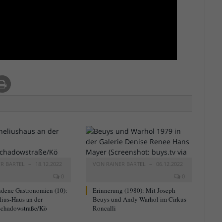
ER BARTEL
18.12.2022
VON
RAINER BARTEL
06.12.2022
0
0
dene Gastronomien (10):
Erinnerung (1980): Mit Joseph
lius-Haus an der
Beuys und Andy Warhol im Cirkus
chadowstraße/Kö
Roncalli