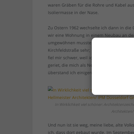
waren Gräben für die Rohre und Kabel au
Isoliermasse in der Nase.
Zu Ostern 1962 wechselte ich dann in die 
wir eine Wohnung in einem Neubau an de
umgewöhnen musste ich mich nicht, denn 
Kirchfeldstraße sehr; klar, baute man da
fiel mir schwer, weil ich in eine Klasse m
geriet, die mich als Neuling auf dem Kiek
überstand ich einigermaßen unbeschadet
In Wirklichkeit viel schöner: Architektenze
Architekten
Und nun ist sie weg, meine liebe, alte Vol
ich, dass dort gebaut wurde. Im Septembe