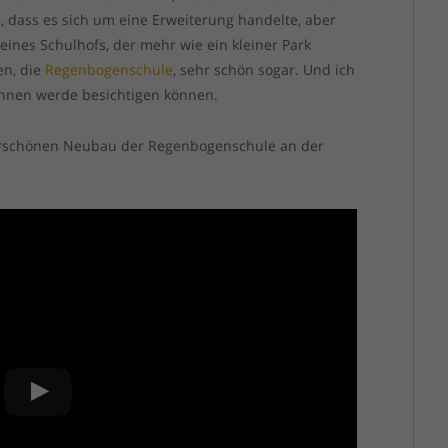
h, dass es sich um eine Erweiterung handelte, aber
ines Schulhofs, der mehr wie ein kleiner Park
en, die
Regenbogenschule
, sehr schön sogar. Und ich
 innen werde besichtigen können.
erschönen Neubau der Regenbogenschule an der