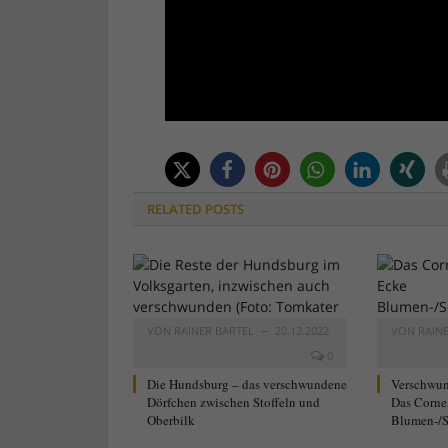
RELATED
POSTS
VON
RAINER BARTEL
20.12.2022
VON
RAIN
0
Die Hundsburg – das verschwundene
Verschwun
Dörfchen zwischen Stoffeln und
Das Corne
Oberbilk
Blumen-/S