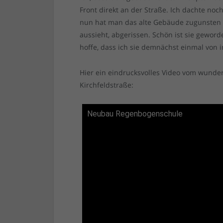
Front direkt an der Straße. Ich dachte noc
nun hat man das alte Gebäude zugunsten e
aussieht, abgerissen. Schön ist sie geword
hoffe, dass ich sie demnächst einmal von
Hier ein eindrucksvolles Video vom wund
Kirchfeldstraße:
Neubau Regenbogenschule