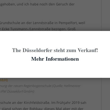
sgehoben, und ich habe noch den Geruch der
Grundschule an der Lennéstraße in Pempelfort, weil
r Ecke Tussmann-/Lennéstraße bezogen. Groß
dieses Schulgebäude ähnelte dem auf der
mals doch die Schulen wie am Fließband. Der Wechsel
it ein paar ausgesprochen hartgesottenen Schlägern
The Düsseldorfer steht zum Verkauf!
er hatten. Aber das eine Jahr bei Frau Lehmann
Mehr Informationen
.
ichnung der neuen Regenbogenschule (Quelle: Hellmeister
/ IPM Düsseldorf GmbH)
ksschule an der Kirchfeldstraße. Im Frühjahr 2019 sah
r stand schon der Rohbau; dieses Mal aber mit der