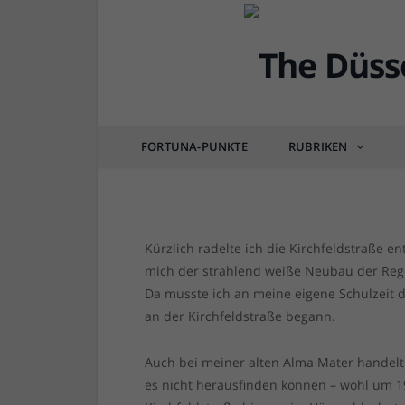
DÜSSEL-HISTÖRCHEN
Erinnerung (1959~196
der Kirchfeldstraße
FORTUNA-PUNKTE
RUBRIKEN
von
RAINER BARTEL
am
30.07.2020
2 COM
Kürzlich radelte ich die Kirchfeldstraße e
mich der strahlend weiße Neubau der Rege
Da musste ich an meine eigene Schulzeit d
an der Kirchfeldstraße begann.
Auch bei meiner alten Alma Mater handelt
es nicht herausfinden können – wohl um 19