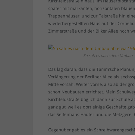
Kirchfeldstraße hinaus, im Häuserblock st
später mit markanten, horizontalen blauen
Treppenhäuser, und zur Talstraße hin ein
wiederhergestellten Haus auf der Corneliu
Zimmerstraße und der Bilker Allee noch 
So sah es nach dem Umbau ab
Das lag daran, dass die Tamm’sche Planung
Verlängerung der Berliner Allee als sechs
Mitte vorsah. Weiter vorne, also ab der g
schon Neubauten errichtet. Mein Schulweg
Kirchfeldstraße bog ich dann zur Schule a
ganz gut, weil es dort einige Geschäfte ga
das Seifenhaus Hauter und die Metzgerei 
Gegenüber gab es ein Schreibwarengeschäft