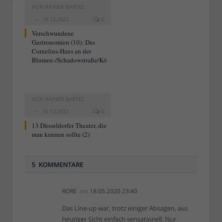
VON
RAINER BARTEL
18.12.2022
0
Verschwundene
Gastronomien (10): Das
Cornelius-Haus an der
Blumen-/Schadowstraße/Kö
VON
RAINER BARTEL
16.12.2022
0
13 Düsseldorfer Theater, die
man kennen sollte (2)
5 KOMMENTARE
RORE
am
18.05.2020 23:40
Das Line-up war, trotz einiger Absagen, aus
heutiger Sicht einfach sensationell. Nur