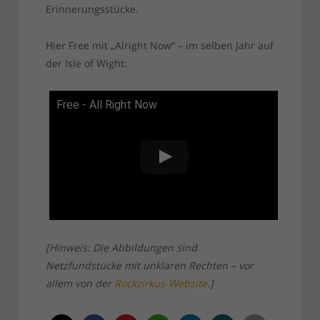
Erinnerungsstücke.
Hier Free mit „Alright Now“ – im selben Jahr auf
der Isle of Wight:
Free - All Right Now
[Hinweis: Die Abbildungen sind
Netzfundstücke mit unklaren Rechten – vor
allem von der
Rockzirkus-Website
.]