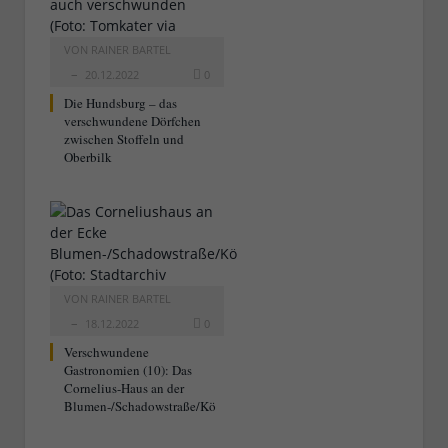
VON
RAINER BARTEL
20.12.2022
0
Die Hundsburg – das
verschwundene Dörfchen
zwischen Stoffeln und
Oberbilk
VON
RAINER BARTEL
18.12.2022
0
Verschwundene
Gastronomien (10): Das
Cornelius-Haus an der
Blumen-/Schadowstraße/Kö