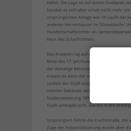
Höfen. Die Lage ist auf einem Stadtplan 
handelt es sich aber schon nicht mehr um
ursprünglichen Anlage war im Laufe der J
anderen Herrenhäuser im Düsseldorfer Uml
Hundertschaftsrichter als Gemeindeverwalt
Haus des Scharfrichters.
Das Anwesen lag auf einem Hügel, der Hu
Mitte des 17. Jahrhunderts über gut 150 
der damalige Besitzer ohne Erben gestorb
erwarb es dann der schwerreiche Herzog v
südlich der Stadt ausgedehnte Ländereien
meisten Gebäude zerstört, der Hof wurde 
Stadterweiterung 1896 von der Stadt erw
Stadt untergebracht, das bis in die Dreißige
Ursprünglich führte die Fruchtstraße, die 
Zuge der Industrialisierung wurde aber di