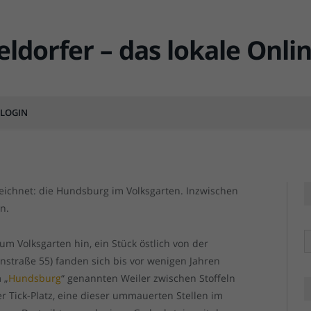
verschwundene Dörfchen
 Oberbilk
LOGIN
MENTS
Die Reste der Hundsburg im Volksgarten, inzwisch
Die Reste der Hundsburg im Volksgarten, inzwisch
zeichnet: die Hundsburg im Volksgarten. Inzwischen
n.
R
um Volksgarten hin, ein Stück östlich von der
straße 55) fanden sich bis vor wenigen Jahren
 „
Hundsburg
“ genannten Weiler zwischen Stoffeln
er Tick-Platz, eine dieser ummauerten Stellen im