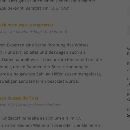
nn. Dort gibt es auch einen Gedenkstein mit der
1268 bekannt. Zerstört am 13.6.1943“.
Ä
Ar
eins für die Hundsburg (via Mapcarta)
on Experten eine Verballhornung des Wortes
G
rt „Hundert“ ableitet und deswegen auch als
R
. Dabei handelt es sich bei uns im Rheinland um die
R
einheit, die im Rahmen der Steuererhebung im
„
wurde eine gewisse Zahl an Höfen zusammengefasst,
P
jeweiligen Landesherren beackert wurde.
„
R
S
 von 1906 (via maps.duesseldorf.de)
R
S
undsdorf handelte es sich um ein im 17.
in einem kleinen Weiler mit drei oder vier kleineren