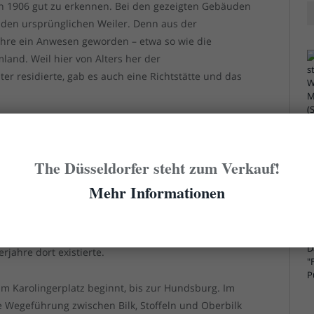
von 1906 gut zu erkennen. Bei den gezeigten Gebäuden
 den ursprünglichen Weiler. Denn aus der
ahre ein Anwesen geworden – etwa so wie die
and. Weil hier von Alters her der
er residierte, gab es auch eine Richtstätte und das
ndsberg genannt wurde, sodass die Ansiedlung ab
Jahre einfach „Weiler am Hundsberg“ hieß. Nachdem
The Düsseldorfer steht zum Verkauf!
en war, wurde das Gut 1826 zwangsversteigert. 1832
on Arenberg, der auf Schloss Mickeln hauste und
Mehr Informationen
 besaß. Bei einem Brand im Jahr 1879 wurden die
nur teilweise wiederaufgebaut und im Zuge der
orben. Hier war unter anderem das Armenhaus der
rjahre dort existierte.
am Karolingerplatz beginnt, bis zur Hundsburg. Im
e Wegeführung zwischen Bilk, Stoffeln und Oberbilk