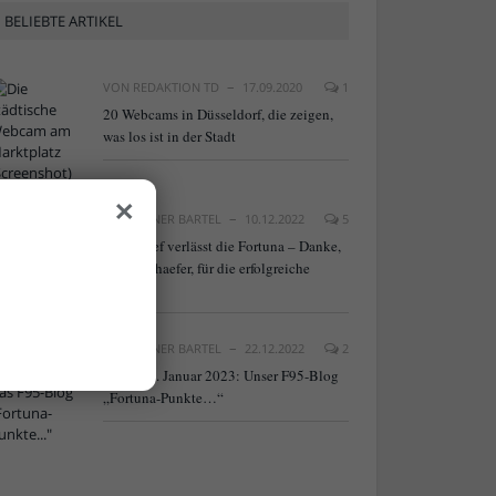
BELIEBTE ARTIKEL
VON
REDAKTION TD
17.09.2020
1
20 Webcams in Düsseldorf, die zeigen,
was los ist in der Stadt
×
VON
RAINER BARTEL
10.12.2022
5
NLZ-Chef verlässt die Fortuna – Danke,
Frank Schaefer, für die erfolgreiche
Arbeit!
VON
RAINER BARTEL
22.12.2022
2
Neu ab 9. Januar 2023: Unser F95-Blog
„Fortuna-Punkte…“