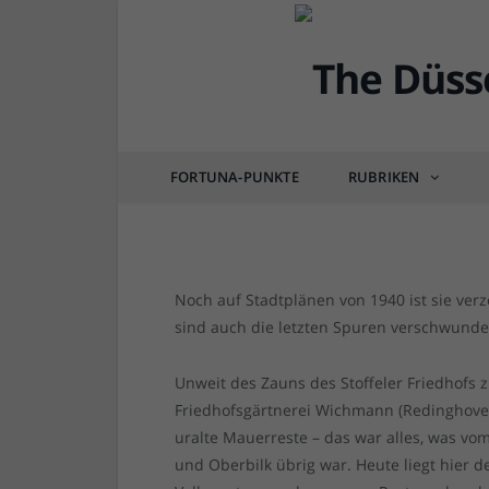
DÜSSEL-HISTÖRCHEN
Die Hundsburg – das 
zwischen Stoffeln und
FORTUNA-PUNKTE
RUBRIKEN
von
RAINER BARTEL
am
20.12.2022
0 COM
Noch auf Stadtplänen von 1940 ist sie ver
sind auch die letzten Spuren verschwunde
Unweit des Zauns des Stoffeler Friedhofs z
Friedhofsgärtnerei Wichmann (Redinghoven
uralte Mauerreste – das war alles, was vom
und Oberbilk übrig war. Heute liegt hier d