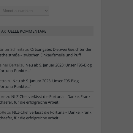
ltere
tikel
AKTUELLE KOMMENTARE
ünter Schmitz
zu
Ortsangabe: Die zwei Gesichter der
ethelstraße – zwischen Einkaufsmeile und Puff
ainer Bartel
zu
Neu ab 9. Januar 2023: Unser F95-Blog
Fortuna-Punkte…“
etra
zu
Neu ab 9. Januar 2023: Unser F95-Blog
Fortuna-Punkte…“
ore
zu
NLZ-Chef verlässt die Fortuna – Danke, Frank
chaefer, für die erfolgreiche Arbeit!
oRe
zu
NLZ-Chef verlässt die Fortuna – Danke, Frank
chaefer, für die erfolgreiche Arbeit!