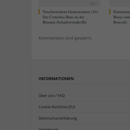
0
Verschwundene Gastronomien (10):
Erinnerun
Das Cornelius-Haus an der
Beuys und
Blumen-/Schadowstraße/Kö
Roncalli
Kommentare sind gesperrt.
INFORMATIONEN
Über uns / FAQ
Cookie-Richtlinie (EU)
Datenschutzerklärung
Impressum