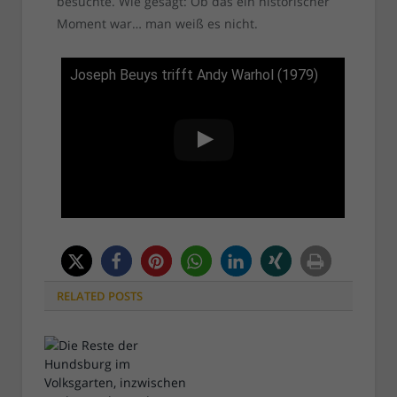
besuchte. Wie gesagt: Ob das ein historischer
Moment war… man weiß es nicht.
Joseph Beuys trifft Andy Warhol (1979)
RELATED
POSTS