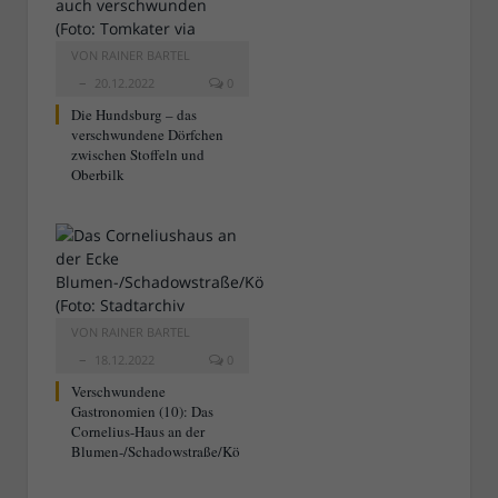
VON
RAINER BARTEL
20.12.2022
0
Die Hundsburg – das
verschwundene Dörfchen
zwischen Stoffeln und
Oberbilk
VON
RAINER BARTEL
18.12.2022
0
Verschwundene
Gastronomien (10): Das
Cornelius-Haus an der
Blumen-/Schadowstraße/Kö