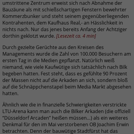
umstrittene Zentrum erweist sich nach Abnahme der
Bauzäune als mit schießschartigen Fenstern bewehrter
Kommerzbunker und steht seinem gegenüberliegenden
Kontrahenten, dem Kaufhaus Real,- an Hässlichkeit in
nichts nach. Nur das jenes bereits Anfang der Achtziger
dorthin geklotzt wurde.
[
Lesezeit ca.
4
min
]
Durch gezielte Gerüchte aus den Kreisen des
Managements wurde die Zahl von 100.000 Besuchern am
ersten Tag in die Medien gepflanzt. Natürlich weiß
niemand, wie viele Kaufwütige sich tatsächlich nach Bilk
begeben hatten. Fest steht, dass es gefühlte 90 Prozent
der Massen nicht auf die Arkaden an sich, sondern bloß
auf die Schnäppchenstapel beim Media Markt abgesehen
hatten.
Ähnlich wie die in finanzielle Schwierigkeiten verstrickte
LTU-Arena kann man auch die Bilker Arkaden (die offiziell
“Düsseldorf Arcaden” heißen müssen…) als ein weiteres
Denkmal für den im Mai verstorbenen OB Joachim Erwin
betrachten. Denn der bauwütige Stadtfürst hat das