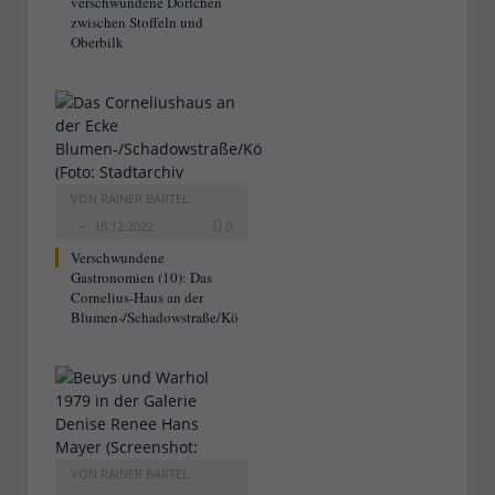
verschwundene Dörfchen
zwischen Stoffeln und
Oberbilk
VON
RAINER BARTEL
18.12.2022
0
Verschwundene
Gastronomien (10): Das
Cornelius-Haus an der
Blumen-/Schadowstraße/Kö
VON
RAINER BARTEL