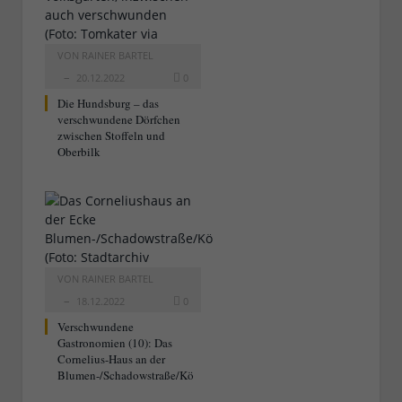
VON
RAINER BARTEL
20.12.2022
0
Die Hundsburg – das
verschwundene Dörfchen
zwischen Stoffeln und
Oberbilk
VON
RAINER BARTEL
18.12.2022
0
Verschwundene
Gastronomien (10): Das
Cornelius-Haus an der
Blumen-/Schadowstraße/Kö