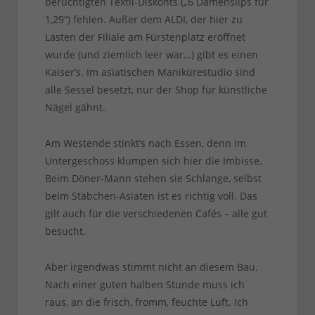
berüchtigten Textil-Diskonts („6 Damenslips für
1,29“) fehlen. Außer dem ALDI, der hier zu
Lasten der Filiale am Fürstenplatz eröffnet
wurde (und ziemlich leer war…) gibt es einen
Kaiser’s. Im asiatischen Manikürestudio sind
alle Sessel besetzt, nur der Shop für künstliche
Nägel gähnt.
Am Westende stinkt’s nach Essen, denn im
Untergeschoss klumpen sich hier die Imbisse.
Beim Döner-Mann stehen sie Schlange, selbst
beim Stäbchen-Asiaten ist es richtig voll. Das
gilt auch für die verschiedenen Cafés – alle gut
besucht.
Aber irgendwas stimmt nicht an diesem Bau.
Nach einer guten halben Stunde muss ich
raus, an die frisch, fromm, feuchte Luft. Ich