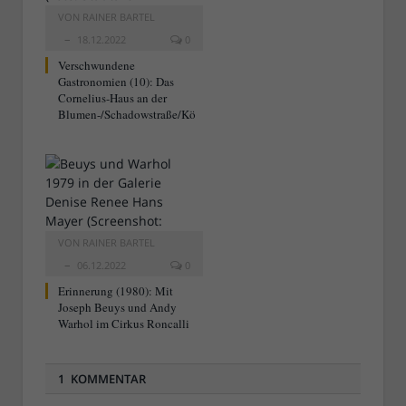
VON
RAINER BARTEL
18.12.2022
0
Verschwundene
Gastronomien (10): Das
Cornelius-Haus an der
Blumen-/Schadowstraße/Kö
VON
RAINER BARTEL
06.12.2022
0
Erinnerung (1980): Mit
Joseph Beuys und Andy
Warhol im Cirkus Roncalli
1 KOMMENTAR