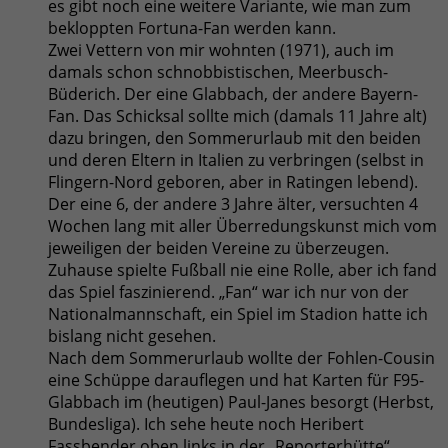
es gibt noch eine weitere Variante, wie man zum
bekloppten Fortuna-Fan werden kann.
Zwei Vettern von mir wohnten (1971), auch im
damals schon schnobbistischen, Meerbusch-
Büderich. Der eine Glabbach, der andere Bayern-
Fan. Das Schicksal sollte mich (damals 11 Jahre alt)
dazu bringen, den Sommerurlaub mit den beiden
und deren Eltern in Italien zu verbringen (selbst in
Flingern-Nord geboren, aber in Ratingen lebend).
Der eine 6, der andere 3 Jahre älter, versuchten 4
Wochen lang mit aller Überredungskunst mich vom
jeweiligen der beiden Vereine zu überzeugen.
Zuhause spielte Fußball nie eine Rolle, aber ich fand
das Spiel faszinierend. „Fan“ war ich nur von der
Nationalmannschaft, ein Spiel im Stadion hatte ich
bislang nicht gesehen.
Nach dem Sommerurlaub wollte der Fohlen-Cousin
eine Schüppe darauflegen und hat Karten für F95-
Glabbach im (heutigen) Paul-Janes besorgt (Herbst,
Bundesliga). Ich sehe heute noch Heribert
Fassbender oben links in der „Reporterhütte“