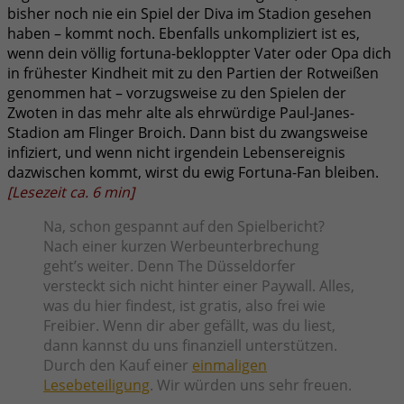
bisher noch nie ein Spiel der Diva im Stadion gesehen
haben – kommt noch. Ebenfalls unkompliziert ist es,
wenn dein völlig fortuna-bekloppter Vater oder Opa dich
in frühester Kindheit mit zu den Partien der Rotweißen
genommen hat – vorzugsweise zu den Spielen der
Zwoten in das mehr alte als ehrwürdige Paul-Janes-
Stadion am Flinger Broich. Dann bist du zwangsweise
infiziert, und wenn nicht irgendein Lebensereignis
dazwischen kommt, wirst du ewig Fortuna-Fan bleiben.
[
Lesezeit ca.
6
min
]
Na, schon gespannt auf den Spielbericht?
Nach einer kurzen Werbeunterbrechung
geht’s weiter. Denn The Düsseldorfer
versteckt sich nicht hinter einer Paywall. Alles,
was du hier findest, ist gratis, also frei wie
Freibier. Wenn dir aber gefällt, was du liest,
dann kannst du uns finanziell unterstützen.
Durch den Kauf einer
einmaligen
Lesebeteiligung
. Wir würden uns sehr freuen.