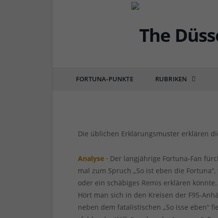
FORTUNA
F95 vs Dresden 2:2 – 
FORTUNA-PUNKTE
RUBRIKEN
von
RAINER BARTEL
am
23.04.2022
4 COMM
Die üblichen Erklärungsmuster erklären d
Analyse ·
Der langjährige Fortuna-Fan fürc
mal zum Spruch „So ist eben die Fortuna“,
oder ein schäbiges Remis erklären könnte.
Hört man sich in den Kreisen der F95-Anhä
neben dem fatalistischen „So isse eben“ f