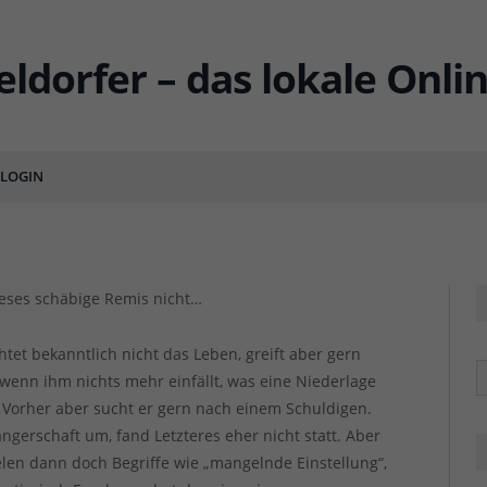
Wer Fortuna-Fan ist…
LOGIN
ENTS
F95 vs Dresden: Eigentlich s
F95 vs Dresden: Eigentlich s
ieses schäbige Remis nicht…
htet bekanntlich nicht das Leben, greift aber gern
R
 wenn ihm nichts mehr einfällt, was eine Niederlage
 Vorher aber sucht er gern nach einem Schuldigen.
ngerschaft um, fand Letzteres eher nicht statt. Aber
ielen dann doch Begriffe wie „mangelnde Einstellung“,