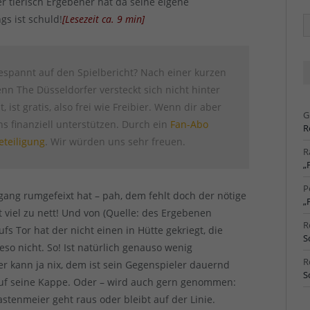
r tierisch Ergebener hat da seine eigene
s ist schuld!
[
Lesezeit ca.
9
min
]
Ä
Ar
espannt auf den Spielbericht? Nach einer kurzen
n The Düsseldorfer versteckt sich nicht hinter
, ist gratis, also frei wie Freibier. Wenn dir aber
G
uns finanziell unterstützen. Durch ein
Fan-Abo
R
eteiligung
. Wir würden uns sehr freuen.
R
„
P
ang rumgefeixt hat – pah, dem fehlt doch der nötige
„
st viel zu nett! Und von (Quelle: des Ergebenen
R
fs Tor hat der nicht einen in Hütte gekriegt, die
S
so nicht. So! Ist natürlich genauso wenig
R
er kann ja nix, dem ist sein Gegenspieler dauernd
S
auf seine Kappe. Oder – wird auch gern genommen:
stenmeier geht raus oder bleibt auf der Linie.