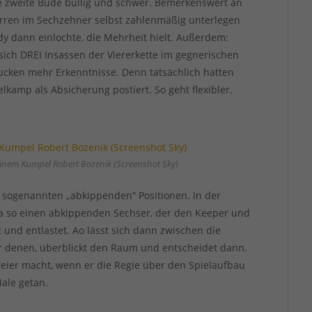
die zweite Bude bullig und schwer. Bemerkenswert an
erren im Sechzehner selbst zahlenmäßig unterlegen
dy dann einlochte, die Mehrheit hielt. Außerdem:
ich DREI Insassen der Viererkette im gegnerischen
cken mehr Erkenntnisse. Denn tatsächlich hatten
lkamp als Absicherung postiert. So geht flexibler,
seinem Kumpel Robert Bozenik (Screenshot Sky)
ie sogenannten „abkippenden“ Positionen. In der
ka so einen abkippenden Sechser, der den Keeper und
 und entlastet. Ao lässt sich dann zwischen die
nter denen, überblickt den Raum und entscheidet dann.
eier macht, wenn er die Regie über den Spielaufbau
Male getan.