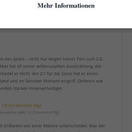
erlchen gebraucht, der sich nicht hätte verwirren
Mehr Informationen
iner ganz gut erkannte, dass gegen die fortunistische
m besten hilft. Und die kriegten sie auch ganz gut
 Schwachstelle ist, sondern der – auch gestern bis
nn des Spiels – nicht nur wegen seines Tors zum 2:0,
ber bei all seiner willensstarken Ausstrahlung, die
rbeitet er nicht. Am 2:1 für die Gäste hat er einen
 stand und im falschen Moment eingriff. Defensiv war
eiden starken Innenverteidiger.
nsstark erzielte 1:0 (Screenshot Sky)
ich Erdbeere von einer Melone unterscheidet. War der