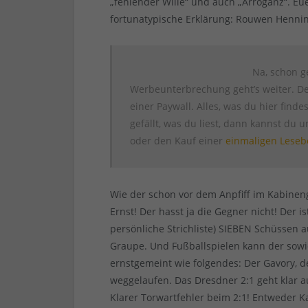
„fehlender Wille“ und auch „Arroganz“. Eue
fortunatypische Erklärung: Rouwen Henning
Na, schon g
Werbeunterbrechung geht’s weiter. Den
einer Paywall. Alles, was du hier findest
gefällt, was du liest, dann kannst du 
oder den Kauf einer
einmaligen Leseb
Wie der schon vor dem Anpfiff im Kabineng
Ernst! Der hasst ja die Gegner nicht! Der i
persönliche Strichliste) SIEBEN Schüssen au
Graupe. Und Fußballspielen kann der sowie
ernstgemeint wie folgendes: Der Gavory, d
weggelaufen. Das Dresdner 2:1 geht klar 
Klarer Torwartfehler beim 2:1! Entweder Ka