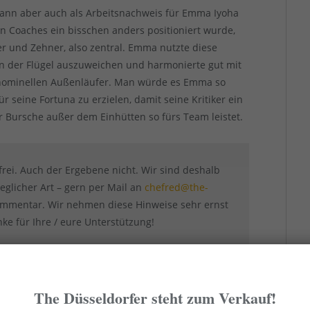
kann aber auch als Arbeitsnachweis für Emma Iyoha
 Coaches ein bisschen anders positioniert wurde,
r und Zehner, also zentral. Emma nutzte diese
nen der Flügel auszuweichen und harmonierte gut mit
 nominellen Außenläufer. Man würde es Emma so
r seine Fortuna zu erzielen, damit seine Kritiker ein
r Bursche außer dem Einhütten so fürs Team leistet.
frei. Auch der Ergebene nicht. Wir sind deshalb
eglicher Art – gern per Mail an
chefred@the-
ommentar. Wir nehmen diese Hinweise sehr ernst
e für Ihre / eure Unterstützung!
t war das beinahe ständige Rochieren der drei
The Düsseldorfer steht zum Verkauf!
abt, den Khaled durch Manndeckung auszuschalten,