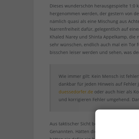
Dieses wunderschön herausgespielte 1:0 
hergenommen werden, der gestern von den
nämlich quasi als eine Mischung aus Achte
Narrenfreiheit dafür, gelegentlich auf ei
Khaled Narey und Shinta Appelkamp, die
sehr wünschen, endlich auch mal ein Tor fü
bisschen leiser werden und sehen, was de
Wie immer gilt: Kein Mensch ist fehler
dankbar für jeden Hinweis auf Fehler j
duessedorfer.de
oder auch hier als K
und korrigieren Fehler umgehend. Dank
Aus taktischer Sicht besonders interessan
Genannten. Hätten die Dynamesen vorgeh