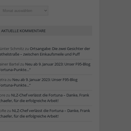
ltere
tikel
AKTUELLE KOMMENTARE
ünter Schmitz
zu
Ortsangabe: Die zwei Gesichter der
ethelstraße – zwischen Einkaufsmeile und Puff
ainer Bartel
zu
Neu ab 9. Januar 2023: Unser F95-Blog
Fortuna-Punkte…“
etra
zu
Neu ab 9. Januar 2023: Unser F95-Blog
Fortuna-Punkte…“
ore
zu
NLZ-Chef verlässt die Fortuna – Danke, Frank
chaefer, für die erfolgreiche Arbeit!
oRe
zu
NLZ-Chef verlässt die Fortuna – Danke, Frank
chaefer, für die erfolgreiche Arbeit!