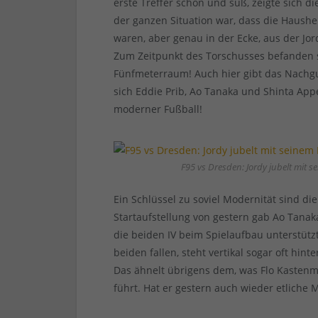
erste Treffer schön und süß, zeigte sich 
der ganzen Situation war, dass die Haush
waren, aber genau in der Ecke, aus der Jor
Zum Zeitpunkt des Torschusses befanden s
Fünfmeterraum! Auch hier gibt das Nachgu
sich Eddie Prib, Ao Tanaka und Shinta Appe
moderner Fußball!
F95 vs Dresden: Jordy jubelt mit 
Ein Schlüssel zu soviel Modernität sind d
Startaufstellung von gestern gab Ao Tana
die beiden IV beim Spielaufbau unterstützt
beiden fallen, steht vertikal sogar oft hi
Das ähnelt übrigens dem, was Flo Kastenm
führt. Hat er gestern auch wieder etliche 