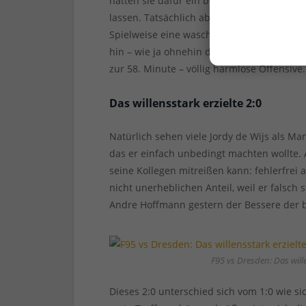
hätten sie dafür ein besonders pfiffiges K
lassen. Tatsächlich aber hatten die DD-Tra
Spielweise eine waschechte Raumdeckung a
hin – wie ja ohnehin die Abwehr nicht ihre
zur 58. Minute – völlig harmlose Offensive.
Das willensstark erzielte 2:0
Natürlich sehen viele Jordy de Wijs als Ma
das er einfach unbedingt machten wollte. A
seine Kollegen mitreißen kann: fehlerfrei a
nicht unerheblichen Anteil, weil er falsch
Andre Hoffmann gestern der Bessere der b
F95 vs Dresden: Das wille
Dieses 2:0 unterschied sich vom 1:0 wie s