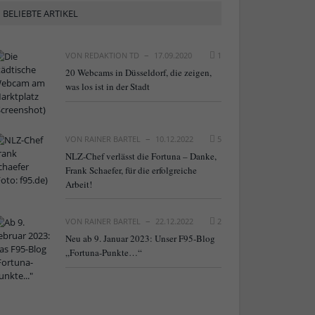
BELIEBTE ARTIKEL
VON
REDAKTION TD
17.09.2020
1
20 Webcams in Düsseldorf, die zeigen,
was los ist in der Stadt
VON
RAINER BARTEL
10.12.2022
5
NLZ-Chef verlässt die Fortuna – Danke,
Frank Schaefer, für die erfolgreiche
Arbeit!
VON
RAINER BARTEL
22.12.2022
2
Neu ab 9. Januar 2023: Unser F95-Blog
„Fortuna-Punkte…“