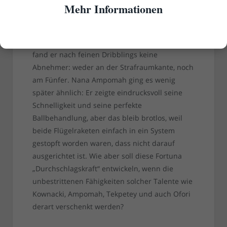
hofften auch noch auf Teenager Ofori. Börnie
Mehr Informationen
legte auch los wie die Feuerwehr und hatte mit
den nicht ganz auf der Höhe spielenden
Freiburg-Verteidiger relativ leichtes Spiel. Nur
fand er nach feinen Dribblings keine
Abnehmer: weder an der Strafraumkante, noch
am Fünfer. Nana Ampomah ging es wenig
später ähnlich: Er zeigte eindrucksvoll seine
Schnelligkeit und seine perfekte
Ballbehandlung, aber das bleib brotlos, weil
beide Flügelraketen einfach in ein System
gestopft worden waren, dass nicht darauf
ausgerichtet ist. Wie aber soll diese Fortuna
„Durchschlagskraft“ entwickeln, wenn die
unbestrittenen Fähigkeiten solcher Talente wie
Kownacki, Ampomah, Tekpetey und auch Ofori
derart verschenkt werden?