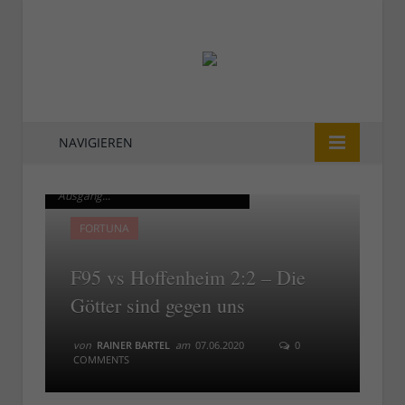
NAVIGIEREN
Rösler Richtung Relegation? Oder
Rösler Richtung Relegation? Oder
Ausgang...
Ausgang...
FORTUNA
F95 vs Hoffenheim 2:2 – Die
Götter sind gegen uns
von
RAINER BARTEL
am
07.06.2020
0
COMMENTS