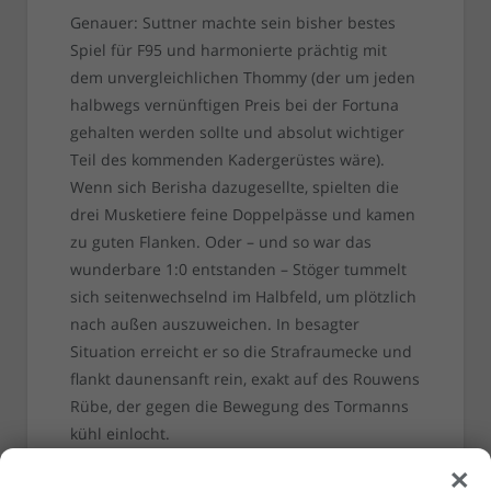
Genauer: Suttner machte sein bisher bestes
Spiel für F95 und harmonierte prächtig mit
dem unvergleichlichen Thommy (der um jeden
halbwegs vernünftigen Preis bei der Fortuna
gehalten werden sollte und absolut wichtiger
Teil des kommenden Kadergerüstes wäre).
Wenn sich Berisha dazugesellte, spielten die
drei Musketiere feine Doppelpässe und kamen
zu guten Flanken. Oder – und so war das
wunderbare 1:0 entstanden – Stöger tummelt
sich seitenwechselnd im Halbfeld, um plötzlich
nach außen auszuweichen. In besagter
Situation erreicht er so die Strafraumecke und
flankt daunensanft rein, exakt auf des Rouwens
Rübe, der gegen die Bewegung des Tormanns
kühl einlocht.
×
Über Kevin Stöger ist allerdings zu reden.