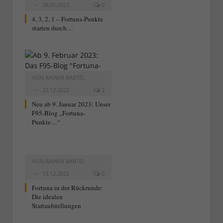
08.01.2023
0
4, 3, 2, 1 – Fortuna-Punkte
starten durch…
VON
RAINER BARTEL
22.12.2022
2
Neu ab 9. Januar 2023: Unser
F95-Blog „Fortuna-
Punkte…“
VON
RAINER BARTEL
13.12.2022
0
Fortuna in der Rückrunde:
Die idealen
Startaufstellungen