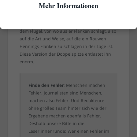
waschechten Mittelstürmer gibt, hat er alle
Mehr Informationen
Freiheiten der Welt, um die gegnerische Kette
herumzumarodieren, zu stören, zu pressen,
mal hier, mal da aufzutauchen, ja sogar auf
dem Flügel, von wo aus er Flanken schlägt, also
auf die Art und Weise, auf die ein Rouwen
Hennings Flanken zu schlagen in der Lage ist.
Diese Version der Doppelspitze entlastet ihn
enorm.
Finde den Fehler
: Menschen machen
Fehler. Journalisten sind Menschen,
machen also Fehler. Und Redakteure
ohne großes Team hinter sich wie der
Ergebene machen ebenfalls Fehler.
Deshalb unsere Bitte in die
Leser:innenrunde: Wer einen Fehler im