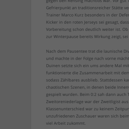
gegen den Rensing machtlos war. Vor gut 
Gefrierpunkt an traditionsreicher Stätte v
Trainer Marco Kurz besonders in der Defen
Kicker in den roten Jerseys sei gesagt, dass
Vorbereitung schon deutlich weiter ist. Ob
zur Winterpause bereits Wirkung zeigt, sei 
Nach dem Pausentee trat die launische Div
und machte in der Folge nach vorne mächt
Duinen setzte sich ein ums andere Mal mit
funktionierte die Zusammenarbeit mit dem 
sodass Zählbares ausblieb. Stattdessen k
chaotischen Szenen, in denen beide Innen
gespielt wurden. Beim 0:2 sah dann auch T
Zweitoreniederlage war der Zweitligist au
Klassenunterschied war zu keinem Zeitpu
unzufriedenen Zuschauer waren sich beim S
viel Arbeit zukommt.