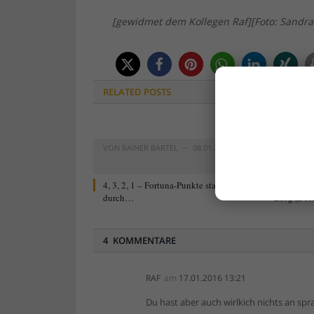
[gewidmet dem Kollegen Raf][Foto: Sandra 
RELATED
POSTS
VON
RAINER BARTEL
08.01.2023
VON
RAIN
0
4, 3, 2, 1 – Fortuna-Punkte starten
Neu ab 9. 
durch…
Blog „For
4 KOMMENTARE
RAF
am
17.01.2016 13:21
Du hast aber auch wirlkich nichts an sp