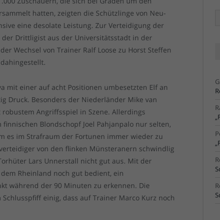
1.000 Zuschauern, die sich bei Graden um den
ersammelt hatten, zeigten die Schützlinge von Neu-
Ä
Ar
sive eine desolate Leistung. Zur Verteidigung der
 der Drittligist aus der Universitätsstadt in der
 der Wechsel von Trainer Ralf Loose zu Horst Steffen
dahingestellt.
G
a mit einer auf acht Positionen umbesetzten Elf an
R
ig Druck. Besonders der Niederländer Mike van
R
 robustem Angriffsspiel in Szene. Allerdings
„
finnischen Blondschopf Joel Pahjanpalo nur selten,
P
am es im Strafraum der Fortunen immer wieder zu
„
verteidiger von den flinken Münsteranern schwindlig
R
orhüter Lars Unnerstall nicht gut aus. Mit der
S
s dem Rheinland noch gut bedient, ein
nkt während der 90 Minuten zu erkennen. Die
R
S
chlusspfiff einig, dass auf Trainer Marco Kurz noch