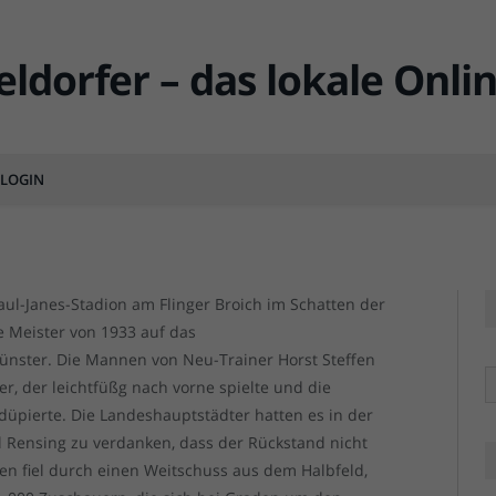
 0:2 – Erwartet starker
Geläuf
LOGIN
MENTS
ul-Janes-Stadion am Flinger Broich im Schatten der
 Meister von 1933 auf das
nster. Die Mannen von Neu-Trainer Horst Steffen
R
er, der leichtfüßg nach vorne spielte und die
üpierte. Die Landeshauptstädter hatten es in der
l Rensing zu verdanken, dass der Rückstand nicht
zen fiel durch einen Weitschuss aus dem Halbfeld,