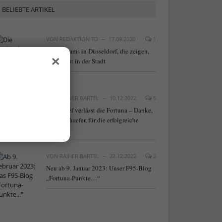
BELIEBTE ARTIKEL
VON
REDAKTION TD
17.09.2020
1
×
20 Webcams in Düsseldorf, die zeigen,
was los ist in der Stadt
VON
RAINER BARTEL
10.12.2022
5
NLZ-Chef verlässt die Fortuna – Danke,
Frank Schaefer, für die erfolgreiche
Arbeit!
VON
RAINER BARTEL
22.12.2022
2
Neu ab 9. Januar 2023: Unser F95-Blog
„Fortuna-Punkte…“