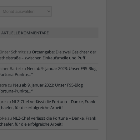
ltere
tikel
AKTUELLE KOMMENTARE
ünter Schmitz
zu
Ortsangabe: Die zwei Gesichter der
ethelstraße – zwischen Einkaufsmeile und Puff
ainer Bartel
zu
Neu ab 9. Januar 2023: Unser F95-Blog
Fortuna-Punkte…“
etra
zu
Neu ab 9. Januar 2023: Unser F95-Blog
Fortuna-Punkte…“
ore
zu
NLZ-Chef verlässt die Fortuna – Danke, Frank
chaefer, für die erfolgreiche Arbeit!
oRe
zu
NLZ-Chef verlässt die Fortuna – Danke, Frank
chaefer, für die erfolgreiche Arbeit!