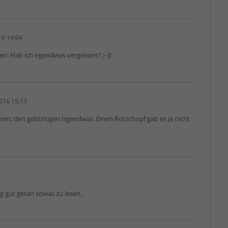
16 14:04
gen: Hab ich irgendwas vergessen? ;–))
016 15:13
n: den gebürtigen Irgendwas. Einen Rotschopf gab es ja nicht
ig gut getan sowas zu lesen..