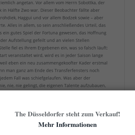
ziemlich angetan. Vor allem vom Herrn Sobottka, der
in Hälfte Zwo war. Dieser Beobachter fällte aber
trohdiek, Haggui und vor allem Bodzek sowie – aber
e. Alles in allem, so sein anschließendes Urteil, das
 es ein gutes Spiel der Fortuna gewesen, das Hoffnung
der Aufstellung gefeilt und an vielen Stellen
lle fiel es Ihrem Ergebenen ein, was so falsch läuft:
rt veranstaltet wird, wird es in jeder Saison lange
weil eben ein neu zusammengekoofter Kader erstmal
n man ganz am Ende des Transferfensters noch
n jedem Fall was schiefgelaufen. Was aber der
nie, nie, nie gelingt, die eigenen Talente aufzubauen,
 zu integrieren und zu binden. Wenn sich das nicht
it einer Katastrophenhin- und/oder -rückrunde
 grauen Maus im Liga-2-Mittelfeld degenerieren.
The Düsseldorfer steht zum Verkauf!
Mehr Informationen
as der Fortuna momentan offensichtlich eine
en Support beim Pokalspiel in Essen zauberten die