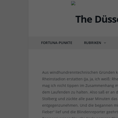
FORTUNA
F95 vs SC Breisburg 1
FORTUNA-PUNKTE
RUBRIKEN
von
RAINER BARTEL
am
23.08.2015
4 COMM
Aus windhundrenntechnischen Gründen kon
Rheinstadion erstatten (Ja, ja, ich weiß: R
mag ich nicht tippen im Zusammenhang mit
dem Laufenden zu halten. Also saß er an
Stolberg und zückte alle paar Minuten d
entgegenzunehmen. Und die begannen mit „A
Fieber“ lief und die Blindenreporter geeh