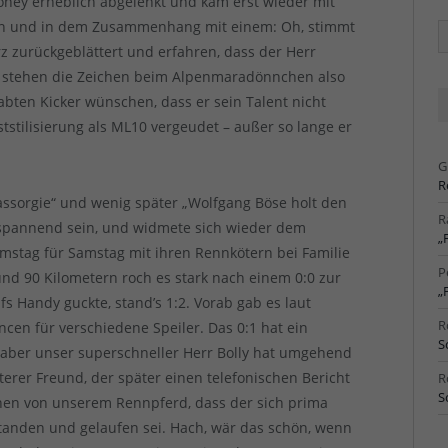
oney erheblich abgelenkt und kam erst wieder mit
ein und in dem Zusammenhang mit einem: Oh, stimmt
Ä
Ar
rz zurückgeblättert und erfahren, dass der Herr
 Da stehen die Zeichen beim Alpenmaradönnchen also
ten Kicker wünschen, dass er sein Talent nicht
stilisierung als ML10 vergeudet – außer so lange er
G
R
assorgie“ und wenig später „Wolfgang Böse holt den
R
s spannend sein, und widmete sich wieder dem
„
mstag für Samstag mit ihren Rennkötern bei Familie
P
und 90 Kilometern roch es stark nach einem 0:0 zur
„
fs Handy guckte, stand’s 1:2. Vorab gab es laut
R
ncen für verschiedene Speiler. Das 0:1 hat ein
S
t, aber unser superschneller Herr Bolly hat umgehend
terer Freund, der später einen telefonischen Bericht
R
S
nen von unserem Rennpferd, dass der sich prima
standen und gelaufen sei. Hach, wär das schön, wenn