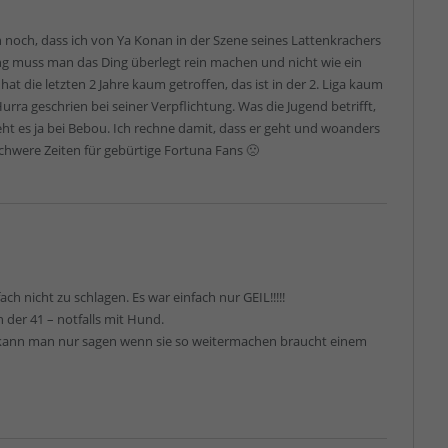
h noch, dass ich von Ya Konan in der Szene seines Lattenkrachers
ng muss man das Ding überlegt rein machen und nicht wie ein
hat die letzten 2 Jahre kaum getroffen, das ist in der 2. Liga kaum
Hurra geschrien bei seiner Verpflichtung. Was die Jugend betrifft,
ht es ja bei Bebou. Ich rechne damit, dass er geht und woanders
hwere Zeiten für gebürtige Fortuna Fans 🙁
ch nicht zu schlagen. Es war einfach nur GEIL!!!!!
 der 41 – notfalls mit Hund.
, kann man nur sagen wenn sie so weitermachen braucht einem