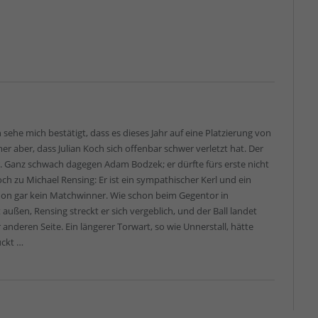
 sehe mich bestätigt, dass es dieses Jahr auf eine Platzierung von
er aber, dass Julian Koch sich offenbar schwer verletzt hat. Der
. Ganz schwach dagegen Adam Bodzek; er dürfte fürs erste nicht
h zu Michael Rensing: Er ist ein sympathischer Kerl und ein
chon gar kein Matchwinner. Wie schon beim Gegentor in
ßen, Rensing streckt er sich vergeblich, und der Ball landet
anderen Seite. Ein längerer Torwart, so wie Unnerstall, hätte
ückt …