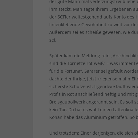
der gute Mann mal verletzungsfrei bliebe 
ihm steckt. Man sagte Ihrem Ergebenen au
der SCFler weitestgehend aufs Konto des H
linienklebende Gewohnheit zu weit vor der
Außerdem sei es scheiße gewesen, wie dum
sei.
Später kam die Meldung rein „Arschlochki
sind die Tornetze rot-weiß“ – was immer Le
für die Fortuna“. Sararer sei gefoult worde
dachte der Ihrige, jetzt kriegense mal n El
sicherste Schütze ist. Irgendwie läuft wied
Profis in Rot anschließend heftig und mit
Breisgaubollwerk angerannt sein. Es soll
kein Tor. Da hat es wohl einen Lattenknal
Konan habe das Aluminium getroffen. So b
Und trotzdem: Einer derjenigen, die sich 