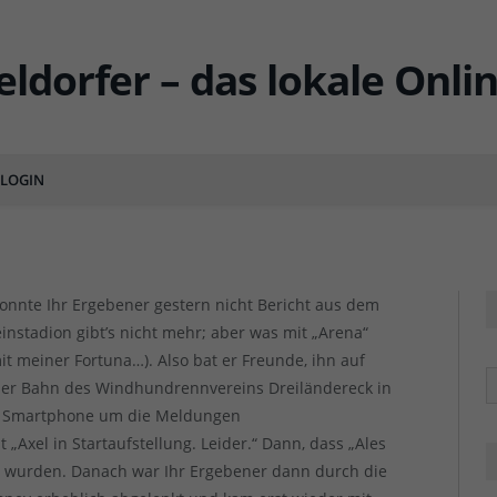
:2
LOGIN
ENTS
nte Ihr Ergebener gestern nicht Bericht aus dem
heinstadion gibt’s nicht mehr; aber was mit „Arena“
 meiner Fortuna…). Also bat er Freunde, ihn auf
R
 der Bahn des Windhundrennvereins Dreiländereck in
as Smartphone um die Meldungen
xel in Startaufstellung. Leider.“ Dann, dass „Ales
rt wurden. Danach war Ihr Ergebener dann durch die