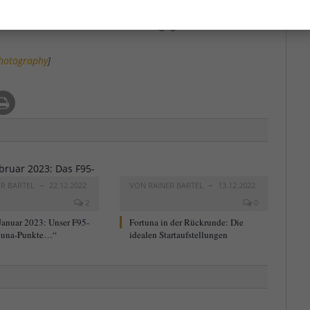
spannende Choreo zum 120 Geburtstag, die
 UD & Co. – und danke für euer Engagement!
hotography
]
ER BARTEL
22.12.2022
VON
RAINER BARTEL
13.12.2022
2
0
Januar 2023: Unser F95-
Fortuna in der Rückrunde: Die
tuna-Punkte…“
idealen Startaufstellungen