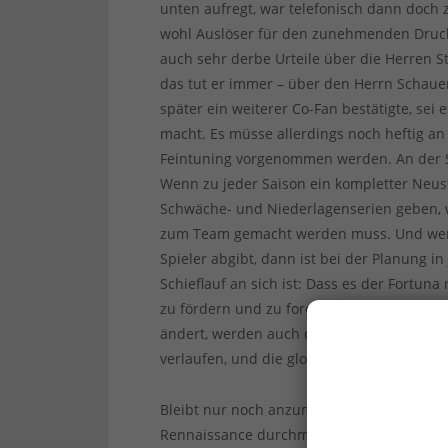
unten aufregt, war telefonisch dann doch 
wohl Auslöser für den zunehmenden Druck 
auch sehr derbe Urteile über die Herren S
das tut er immer – über den Herrn Schauert
später ein weiterer Co-Fan bestätigte, sei
macht. Es müsse allerdings noch heftig an 
Feintuning vorgenommen werden. An der Ste
Wenn zu jeder Saison ein kompletter Neusta
Schwäche- und Niederlagenserien geben, 
zum Team gemacht werden muss. Und wen
Spieler abgibt, dann ist bei der Planung i
Schieflauf an sich ist: Dass es der Fortuna 
zu fördern und zu fordern und langfristig
ändert, werden auch die nächsten Jahre m
verlaufen, und die glorreiche Fortuna zur
Bleibt nur noch anzumerken, dass die Ultr
Rennaissance durchmachen. Nach dem toll