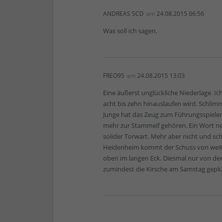
ANDREAS SCD
am
24.08.2015 06:56
Was soll ich sagen.
FREO95
am
24.08.2015 13:03
Eine äußerst unglückliche Niederlage. Ich
acht bis zehn hinauslaufen wird. Schlimm
Junge hat das Zeug zum Führungsspieler
mehr zur Stammelf gehören. Ein Wort noc
solider Torwart. Mehr aber nicht und s
Heidenheim kommt der Schuss von weit au
oben im langen Eck. Diesmal nur von der 
zumindest die Kirsche am Samstag gepl