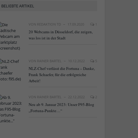
BELIEBTE ARTIKEL
VON
REDAKTION TD
17.09.2020
1
20 Webcams in Düsseldorf, die zeigen,
was los ist in der Stadt
VON
RAINER BARTEL
10.12.2022
5
NLZ-Chef verlässt die Fortuna – Danke,
Frank Schaefer, für die erfolgreiche
Arbeit!
VON
RAINER BARTEL
22.12.2022
2
Neu ab 9. Januar 2023: Unser F95-Blog
„Fortuna-Punkte…“