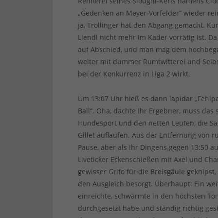
Rennerei seines Sloughi-Kerls namens Clo
„Gedenken an Meyer-Vorfelder“ wieder r
ja, Trollinger hat den Abgang gemacht. Ku
Liendl nicht mehr im Kader vorrätig ist.
auf Abschied, und man mag dem hochbegab
weiter mit dummer Rumtwitterei und Selbst
bei der Konkurrenz in Liga 2 wirkt.
Um 13:07 Uhr hieß es dann lapidar „Fehlp
Ball“. Oha, dachte Ihr Ergebner, muss da
Hundesport und den netten Leuten, die Sa
Gillet auflaufen. Aus der Entfernung von r
Pause, aber als Ihr Dingens gegen 13:50 au
Liveticker Eckenschießen mit Axel und Cha
gewisser Grifo für die Breisgäule geknips
den Ausgleich besorgt. Überhaupt: Ein wei
einreichte, schwärmte in den höchsten Tö
durchgesetzt habe und ständig richtig ge