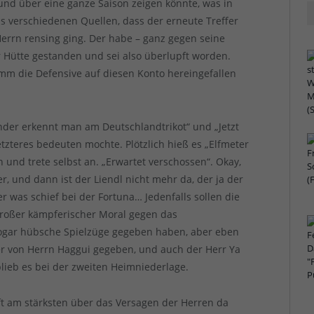
und über eine ganze Saison zeigen könnte, was in
s verschiedenen Quellen, dass der erneute Treffer
errn rensing ging. Der habe – ganz gegen seine
 Hütte gestanden und sei also überlupft worden.
m die Defensive auf diesen Konto hereingefallen
nder erkennt man am Deutschlandtrikot“ und „Jetzt
tzteres bedeuten mochte. Plötzlich hieß es „Elfmeter
n und trete selbst an. „Erwartet verschossen“. Okay,
fer, und dann ist der Liendl nicht mehr da, der ja der
er was schief bei der Fortuna… Jedenfalls sollen die
 großer kämpferischer Moral gegen das
 sogar hübsche Spielzüge gegeben haben, aber eben
ler von Herrn Haggui gegeben, und auch der Herr Ya
lieb es bei der zweiten Heimniederlage.
oft am stärksten über das Versagen der Herren da