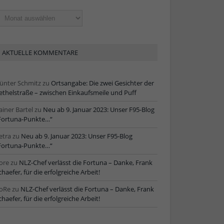
ltere
tikel
AKTUELLE KOMMENTARE
ünter Schmitz
zu
Ortsangabe: Die zwei Gesichter der
ethelstraße – zwischen Einkaufsmeile und Puff
ainer Bartel
zu
Neu ab 9. Januar 2023: Unser F95-Blog
Fortuna-Punkte…“
etra
zu
Neu ab 9. Januar 2023: Unser F95-Blog
Fortuna-Punkte…“
ore
zu
NLZ-Chef verlässt die Fortuna – Danke, Frank
chaefer, für die erfolgreiche Arbeit!
oRe
zu
NLZ-Chef verlässt die Fortuna – Danke, Frank
chaefer, für die erfolgreiche Arbeit!