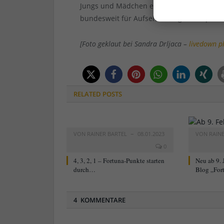
Jungs und Mädchen eine südtribünenüber
bundesweit für Aufsehen sorgte. Chapeau,
[Foto geklaut bei Sandra Drljaca –
livedown p
RELATED
POSTS
VON
RAINER BARTEL
08.01.2023
VON
RAIN
0
4, 3, 2, 1 – Fortuna-Punkte starten
Neu ab 9. 
durch…
Blog „For
4 KOMMENTARE