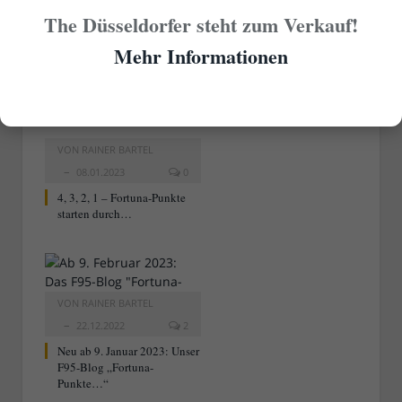
The Düsseldorfer steht zum Verkauf!
Mehr Informationen
RELATED
POSTS
VON
RAINER BARTEL
08.01.2023
0
4, 3, 2, 1 – Fortuna-Punkte
starten durch…
VON
RAINER BARTEL
22.12.2022
2
Neu ab 9. Januar 2023: Unser
F95-Blog „Fortuna-
Punkte…“