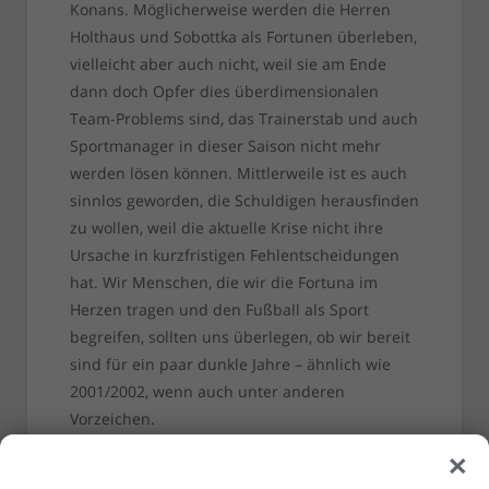
Konans. Möglicherweise werden die Herren
Holthaus und Sobottka als Fortunen überleben,
vielleicht aber auch nicht, weil sie am Ende
dann doch Opfer dies überdimensionalen
Team-Problems sind, das Trainerstab und auch
Sportmanager in dieser Saison nicht mehr
werden lösen können. Mittlerweile ist es auch
sinnlos geworden, die Schuldigen herausfinden
zu wollen, weil die aktuelle Krise nicht ihre
Ursache in kurzfristigen Fehlentscheidungen
hat. Wir Menschen, die wir die Fortuna im
Herzen tragen und den Fußball als Sport
begreifen, sollten uns überlegen, ob wir bereit
sind für ein paar dunkle Jahre – ähnlich wie
2001/2002, wenn auch unter anderen
Vorzeichen.
×
[Foto:
Sandra Drljaca
]