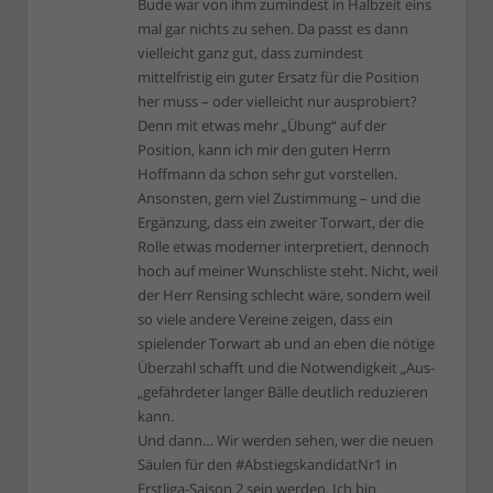
Bude war von ihm zumindest in Halbzeit eins
mal gar nichts zu sehen. Da passt es dann
vielleicht ganz gut, dass zumindest
mittelfristig ein guter Ersatz für die Position
her muss – oder vielleicht nur ausprobiert?
Denn mit etwas mehr „Übung“ auf der
Position, kann ich mir den guten Herrn
Hoffmann da schon sehr gut vorstellen.
Ansonsten, gern viel Zustimmung – und die
Ergänzung, dass ein zweiter Torwart, der die
Rolle etwas moderner interpretiert, dennoch
hoch auf meiner Wunschliste steht. Nicht, weil
der Herr Rensing schlecht wäre, sondern weil
so viele andere Vereine zeigen, dass ein
spielender Torwart ab und an eben die nötige
Überzahl schafft und die Notwendigkeit „Aus-
„gefährdeter langer Bälle deutlich reduzieren
kann.
Und dann… Wir werden sehen, wer die neuen
Säulen für den #AbstiegskandidatNr1 in
Erstliga-Saison 2 sein werden. Ich bin