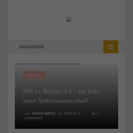
NAVIGIEREN
F95 vs Werder: Sieger und Besiegte
F95 vs Werder: Sieger und Besiegte
FORTUNA
F95 vs Werder 4:1 – Im Stile
einer Spitzenmannschaft
von
RAINER BARTEL
am
28.04.2019
6
COMMENTS