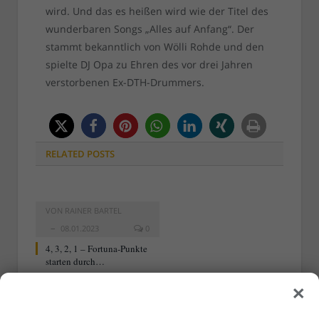
wird. Und das es heißen wird wie der Titel des
wunderbaren Songs „Alles auf Anfang“. Der
stammt bekanntlich von Wölli Rohde und den
spielte DJ Opa zu Ehren des vor drei Jahren
verstorbenen Ex-DTH-Drummers.
RELATED
POSTS
VON
RAINER BARTEL
08.01.2023
0
4, 3, 2, 1 – Fortuna-Punkte
starten durch…
×