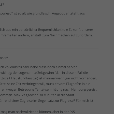
:37
sowieso“ ist so alt wie grundfalsch. Angebot entsteht aus
ich aus rein persönlicher Bequemlichkeit) die Zukunft unserer
e ihr Verhalten ändern, anstatt zum Nachmachen auf zu fordern.
 06:52
h vollends zu bzw. hebe diese noch einmal hervor.
wichtig: der sogenannte Zeitgewinn (d.h. in diesem Fall die
Bruttozeit Haustür-Haustür) ist minimal wenn gar nicht vorhanden.
ttel seine Zeit verbringen will, muss er vom Flughafen in die
Jahren (wegen Betreuung Tante) sehr häufig nach Hamburg gereist,
nommen. Max. Zeitgewinn 30 Minuten in die Stadt.
ährend einer Zugreise im Gegensatz zur Flugreise? Für mich ist
 mag man nachvollziehen können, aber in der F95