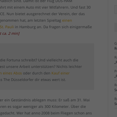
chädlich sind. Damit ist der Flug DUS-HAM
hrt mit einem Auto mit vier Mitfahrern. Und fast 30
Ä
Ar
ICE. Nun bietet ausgerechnet der Verein, der das
genommen hat, am letzten Spieltag
einen
t. Pauli
in Hamburg an. Da fragen sich einigermaße
t ca.
2
min
]
G
R
R
 die Fortuna schreibt? Und vielleicht auch die
„
t unsere Arbeit unterstützen? Nichts leichter
P
n eines Abos
oder durch den
Kauf einer
„
s The Düsseldorfer dir etwas wert ist.
R
S
R
er ein Geständnis ablegen muss: Er saß am 31. Mai
S
aren es sogar weniger als 300 Kilometer. Über die
chgedacht. Wer hat anno 2008 beim Fliegen schon ans