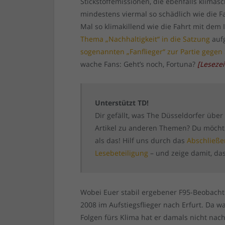
Stickstoffemissionen, die ebenfalls klimas
mindestens viermal so schädlich wie die Fa
Mal so klimakillend wie die Fahrt mit dem 
Thema „Nachhaltigkeit“ in die Satzung
auf
sogenannten „Fanflieger“ zur Partie gegen S
wache Fans: Geht’s noch, Fortuna?
[
Lesezei
Unterstützt TD!
Dir gefällt, was The Düsseldorfer über
Artikel zu anderen Themen? Du möchtes
als das! Hilf uns durch das
Abschließe
Lesebeteiligung
– und zeige damit, das
Wobei Euer stabil ergebener F95-Beobacht
2008 im Aufstiegsflieger nach Erfurt. Da w
Folgen fürs Klima hat er damals nicht na