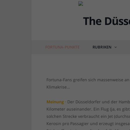
FORTUNA-PUNKTE
Fan-Flug nach Hambur
FORTUNA-PUNKTE
RUBRIKEN
von
RAINER BARTEL
am
23.03.2022
4 COM
Fortuna-Fans greifen sich massenweise an
Klimakrise…
Meinung ·
Der Düsseldorfer und der Hambu
Kilometer auseinander. Ein Flug (ja, es gib
solchen Strecke verbraucht ein Jet (durchsc
Kerosin pro Passagier und erzeugt insgesa