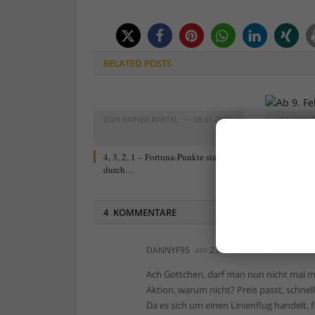
RELATED
POSTS
VON
RAINER BARTEL
08.01.2023
VON
RAIN
0
4, 3, 2, 1 – Fortuna-Punkte starten
Neu ab 9. 
durch…
Blog „For
4 KOMMENTARE
DANNYF95
am
23.03.2022 11:34
Ach Gottchen, darf man nun nicht mal m
Aktion, warum nicht? Preis passt, schnel
Da es sich um einen Linienflug handelt, 