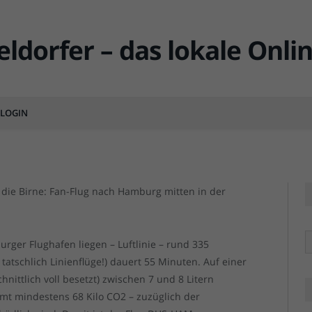
g? Geht’s noch, Fortuna?
LOGIN
MENTS
Fortuna bietet doch tatsächlich mitten in d
Fortuna bietet doch tatsächlich mitten in d
 die Birne: Fan-Flug nach Hamburg mitten in der
R
rger Flughafen liegen – Luftlinie – rund 335
t tatschlich Linienflüge!) dauert 55 Minuten. Auf einer
hnittlich voll besetzt) zwischen 7 und 8 Litern
mt mindestens 68 Kilo CO2 – zuzüglich der