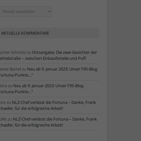
ltere
tikel
AKTUELLE KOMMENTARE
ünter Schmitz
zu
Ortsangabe: Die zwei Gesichter der
ethelstraße – zwischen Einkaufsmeile und Puff
ainer Bartel
zu
Neu ab 9. Januar 2023: Unser F95-Blog
Fortuna-Punkte…“
etra
zu
Neu ab 9. Januar 2023: Unser F95-Blog
Fortuna-Punkte…“
ore
zu
NLZ-Chef verlässt die Fortuna – Danke, Frank
chaefer, für die erfolgreiche Arbeit!
oRe
zu
NLZ-Chef verlässt die Fortuna – Danke, Frank
chaefer, für die erfolgreiche Arbeit!