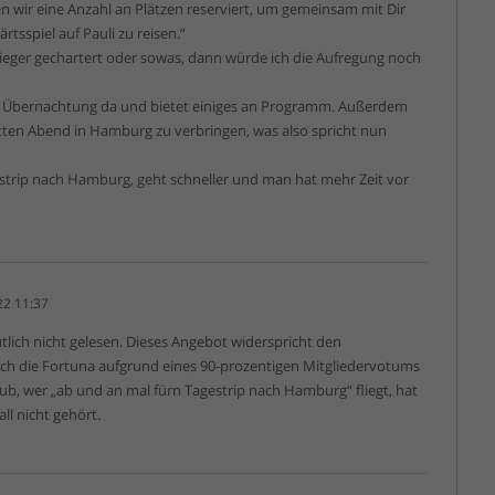
n wir eine Anzahl an Plätzen reserviert, um gemeinsam mit Dir
sspiel auf Pauli zu reisen.“
Flieger gechartert oder sowas, dann würde ich die Aufregung noch
 Übernachtung da und bietet einiges an Programm. Außerdem
tten Abend in Hamburg zu verbringen, was also spricht nun
gestrip nach Hamburg, geht schneller und man hat mehr Zeit vor
22 11:37
tlich nicht gelesen. Dieses Angebot widerspricht den
sich die Fortuna aufgrund eines 90-prozentigen Mitgliedervotums
ub, wer „ab und an mal fürn Tagestrip nach Hamburg“ fliegt, hat
ll nicht gehört.