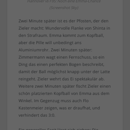
Hannover vs F95: Noch eine Emma-Chance
(Screenshot Sky)
Zwei Minute später ist es der Pfosten, der den
Zieler macht: Wundervolle Flanke von Shinta in
den Strafraum. Emma kommt zum Kopfball,
aber die Pille will unbedingt ans
Aluminiumrohr. Zwei Minuten später:
Zimmermann wagt einen Fernschuss, so ein
Ding das einen perfekten Bogen beschreibt,
damit der Ball möglichst knapp unter der Latte
reingeht. Zieler wehrt das Ei spektakulär ab.
Weitere zwei Minuten später fischt Zieler einen
schön platzierten Kopfball von Emma aus dem
Winkel. Im Gegenzug muss auch Flo
Kastenmeier zeigen, was er draufhat, und
verhindert das 3:0.
Ein generelles Fazit lässt sich ziehen: Die