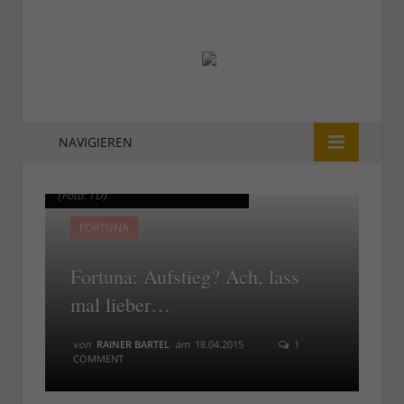
NAVIGIEREN
Relegation 2012 - Hertha vs F95 1:2
Relegation 2012 - Hertha vs F95 1:2
(Foto: TD)
(Foto: TD)
FORTUNA
Fortuna: Aufstieg? Ach, lass
mal lieber…
von
RAINER BARTEL
am
18.04.2015
1
COMMENT