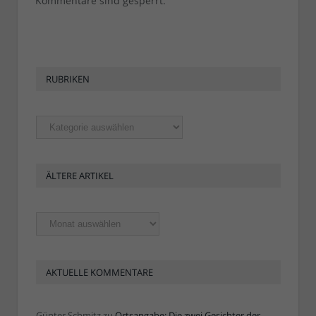
Kommentare sind gesperrt.
RUBRIKEN
Rubriken
ÄLTERE ARTIKEL
Ältere
Artikel
AKTUELLE KOMMENTARE
Günter Schmitz
zu
Ortsangabe: Die zwei Gesichter der