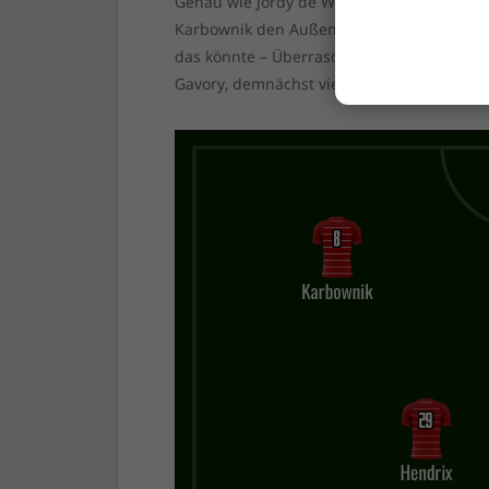
Genau wie Jordy de Wijs und Andre Hoffma
Karbownik den Außenstürmer gibt, dann sol
das könnte – Überraschung! – Tim Oberdorf
Gavory, demnächst vielleicht auch Benjami