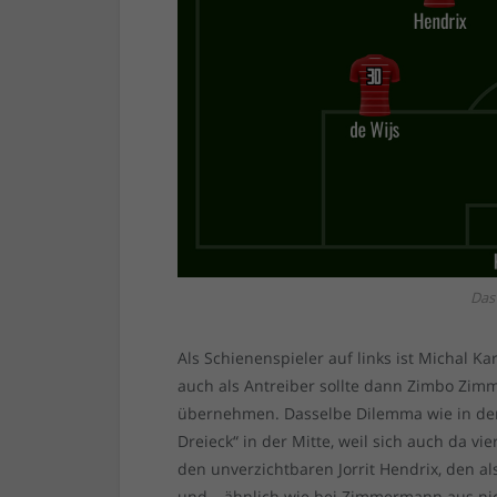
Das
Als Schienenspieler auf links ist Michal Ka
auch als Antreiber sollte dann Zimbo Zimm
übernehmen. Dasselbe Dilemma wie in der 
Dreieck“ in der Mitte, weil sich auch da v
den unverzichtbaren Jorrit Hendrix, den a
und – ähnlich wie bei Zimmermann aus nich