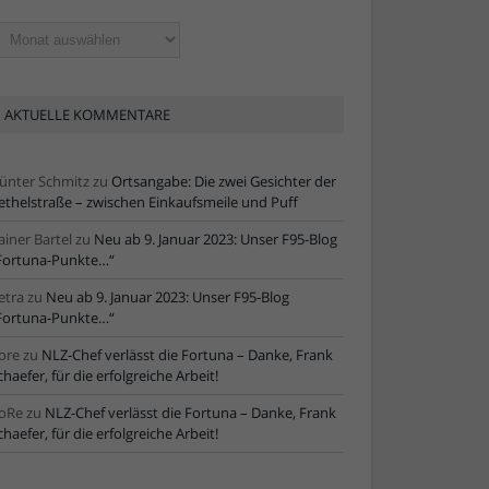
ltere
tikel
AKTUELLE KOMMENTARE
ünter Schmitz
zu
Ortsangabe: Die zwei Gesichter der
ethelstraße – zwischen Einkaufsmeile und Puff
ainer Bartel
zu
Neu ab 9. Januar 2023: Unser F95-Blog
Fortuna-Punkte…“
etra
zu
Neu ab 9. Januar 2023: Unser F95-Blog
Fortuna-Punkte…“
ore
zu
NLZ-Chef verlässt die Fortuna – Danke, Frank
chaefer, für die erfolgreiche Arbeit!
oRe
zu
NLZ-Chef verlässt die Fortuna – Danke, Frank
chaefer, für die erfolgreiche Arbeit!