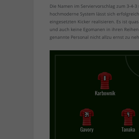
Die Namen im Serviervorschlag zum 3-4-3 s
hochmoderne System lässt sich erfolgreich 
eingesetzten Kicker realisieren. Es ist qu
und auch keine Egomanen in ihren Reihen 
genannte Personal nicht allzu ernst zu n