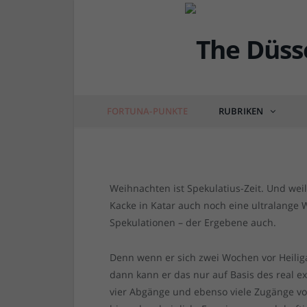
Fortuna in der Rückru
Startaufstellungen
von
RAINER BARTEL
am
13.12.2022
0 COM
FORTUNA-PUNKTE
RUBRIKEN
Weihnachten ist Spekulatius-Zeit. Und weil
Kacke in Katar auch noch eine ultralange 
Spekulationen – der Ergebene auch.
Denn wenn er sich zwei Wochen vor Heilig
dann kann er das nur auf Basis des real ex
vier Abgänge und ebenso viele Zugänge v