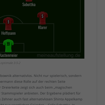
 optimale 3-5-2
rbownik alternativlos. Nicht nur spielerisch, sondern
ermann diese Rolle auf der rechten Seite
Dreierkette zeigt sich auch beim „magischen
ier Stammspieler anbieten. Der Ergebene plädiert für
ls Zehner auch fast alternativlosen Shinta Appelkamp
t nur sportlichen Gründen – Cello Sobottka. In