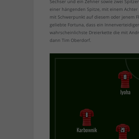
Sechser und ein Zehner sowie zwei Spitzen.
einer hängenden Spitze, mit einem Achter 
mit Schwerpunkt auf diesem oder jenem Flü
geliebte Fortuna, dass ein Innenverteidiger
wahrscheinlichste Dreierkette die mit Andr
dann Tim Oberdorf.