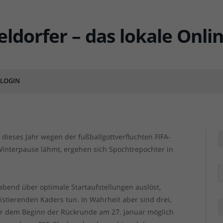
nde: Die idealen
MENTS
LOGIN
F95 vs 
F95 vs 
 dieses Jahr wegen der fußballgottverfluchten FIFA-
Winterpause lähmt, ergehen sich Spochtrepochter in
R
abend über optimale Startaufstellungen auslöst,
istierenden Kaders tun. In Wahrheit aber sind drei,
or dem Beginn der Rückrunde am 27. Januar möglich