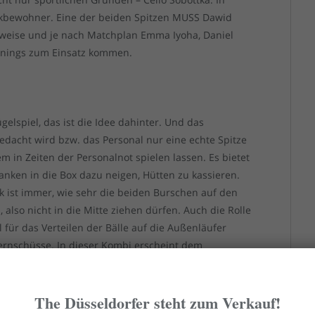
kbewohner. Eine der beiden Spitzen MUSS Dawid
weise und je nach Matchplan Emma Iyoha, Daniel
nnings zum Einsatz kommen.
ügelspiel, das ist die Idee dahinter. Und das
edacht wird bzw. das Personal nur eine echte Spitze
em in Zeiten der Personalnot spielen lassen. Es bietet
anken in die Box dazu neigen, Hütten zu kassieren.
ik ist immer, wie sehr die beiden Burschen auf den
 also nicht in die Mitte ziehen dürfen. Auch die Rolle
l für das Verteilen der Bälle auf die Außenläufer
 Fernschüsse. In dieser Kombi erscheint dem
elkamp überlegen zu sein.
The Düsseldorfer steht zum Verkauf!
s aus Jorrit Hendrix und Cello Sobottka alternativlos.