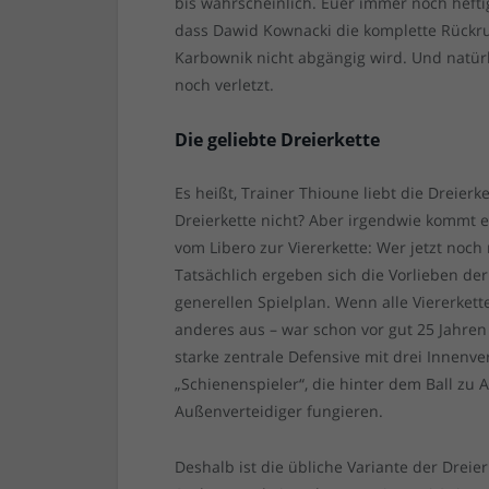
bis wahrscheinlich. Euer immer noch heft
dass Dawid Kownacki die komplette Rückru
Karbownik nicht abgängig wird. Und natürl
noch verletzt.
Die geliebte Dreierkette
Es heißt, Trainer Thioune liebt die Dreierk
Dreierkette nicht? Aber irgendwie kommt 
vom Libero zur Viererkette: Wer jetzt noch m
Tatsächlich ergeben sich die Vorlieben der
generellen Spielplan. Wenn alle Viererkett
anderes aus – war schon vor gut 25 Jahren 
starke zentrale Defensive mit drei Innenv
„Schienenspieler“, die hinter dem Ball zu
Außenverteidiger fungieren.
Deshalb ist die übliche Variante der Dreie