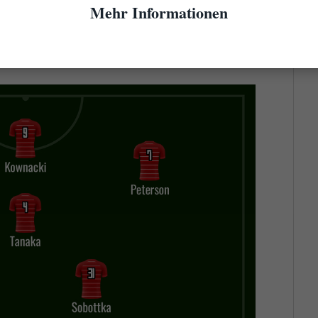
nn als Innenverteidiger. Wenn nun aber Michal
Mehr Informationen
lte hinter ihm ein solider Verteidiger stehen und
 sein. Angestammt wäre hier (wenn fit) Nicolas
n Böckle.