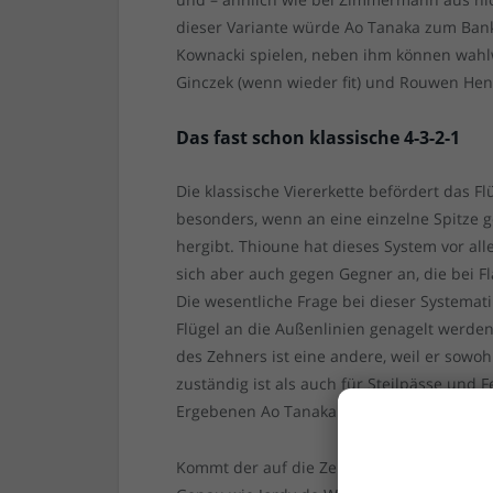
dieser Variante würde Ao Tanaka zum Ban
Kownacki spielen, neben ihm können wahl
Ginczek (wenn wieder fit) und Rouwen He
Das fast schon klassische 4-3-2-1
Die klassische Viererkette befördert das Fl
besonders, wenn an eine einzelne Spitze g
hergibt. Thioune hat dieses System vor all
sich aber auch gegen Gegner an, die bei Fl
Die wesentliche Frage bei dieser Systemat
Flügel an die Außenlinien genagelt werden,
des Zehners ist eine andere, weil er sowoh
zuständig ist als auch für Steilpässe und
Ergebenen Ao Tanaka unserem Shinta App
Kommt der auf die Zehn, ist die Doppelsech