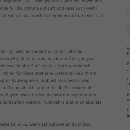
ig ergebene F95-Glaskugelgucker geht mal davon aus,
nde für die Fortuna aufläuft und dass auch Michi
Ä
Ar
ich kann er auch nicht vorhersehen, ob und wer sich
G
ette. Tja, welcher moderne Trainer liebt die
R
es dem Ergebenen so vor wie in der Übergangszeit
R
it zwei IV plus 2 AV spielt, ist bloß altmodisch.
„
 Trainer für diese oder jene Systematik aus ihrem
P
e plus Raute spielen, probiert man besser was
„
so. Grundsätzlich spricht für die Dreierkette die
R
erteidigern sowie die Multivalenz der sogenannten
S
 Außenläufern werden, in Abwehrsituationen aber als
R
S
rkette ein 3-5-2. Denn zentral spielen dann zwei