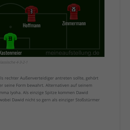
lassische 4-3-2-1
 rechter Außenverteidiger antreten sollte, gehört
 er seine Form bewahrt. Alternativen auf seinem
 Emma Iyoha. Als einzige Spitze kommen Dawid
obei Dawid nicht so gern als einziger Stoßstürmer