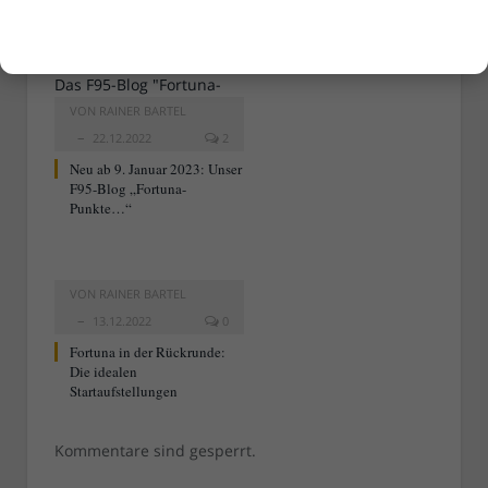
starten durch…
VON
RAINER BARTEL
22.12.2022
2
Neu ab 9. Januar 2023: Unser
F95-Blog „Fortuna-
Punkte…“
VON
RAINER BARTEL
13.12.2022
0
Fortuna in der Rückrunde:
Die idealen
Startaufstellungen
Kommentare sind gesperrt.