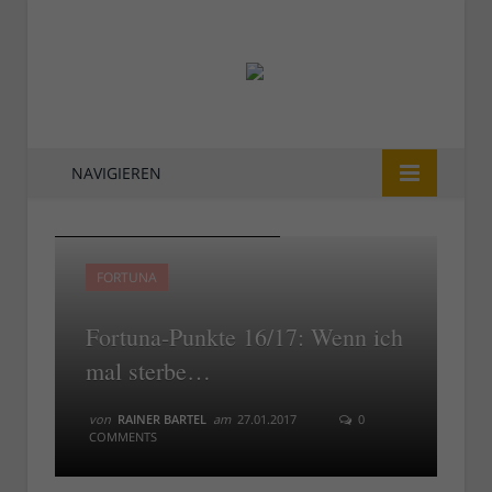
NAVIGIEREN
Düsseldorf Hooligans (Foto: TD)
Düsseldorf Hooligans (Foto: TD)
FORTUNA
Fortuna-Punkte 16/17: Wenn ich
mal sterbe…
von
RAINER BARTEL
am
27.01.2017
0
COMMENTS