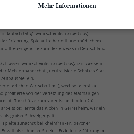
Mehr Informationen
 Maurer, wahrscheinlich arbeitslos) trug seit 1930 die
ng seiner großen (internationalen) Karriere. Im
ls“.
„im Baufach tätig“, wahrscheinlich arbeitslos),
onaler Erfahrung, Spielantreiber mit unermüdlichem
s und Breuer gehörte zum Besten, was in Deutschland
r Schlosser, wahrscheinlich arbeitslos), kam wie sein
er Meistermannschaft, neutralisierte Schalkes Star
 Aufbauspiel ein.
er elterlichen Wirtschaft mit), wechselte erst zu
d profitierte von der Verletzung des etatmäßigen
brecht. Torschütze zum vorentscheidenden 2:0.
 arbeitslos) lernte das Kicken in Gerresheim, war ein
s als großer Schweiger galt.
r) spielte zunächst bei Rheinfranken, bevor er
Er galt als schneller Spieler. Erzielte die Führung im