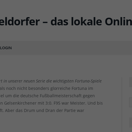
ichtigsten Spiele der F95-
spiel 1933
LOGIN
ENTS
ert in unserer neuen Serie die wichtigsten Fortuna-Spiele
als noch nicht besonders glorreiche Fortuna im
el um die deutsche Fußballmeisterschaft gegen
R
en Gelsenkirchener mit 3:0. F95 war Meister. Und bis
aft. Aber das Drum und Dran der Partie war