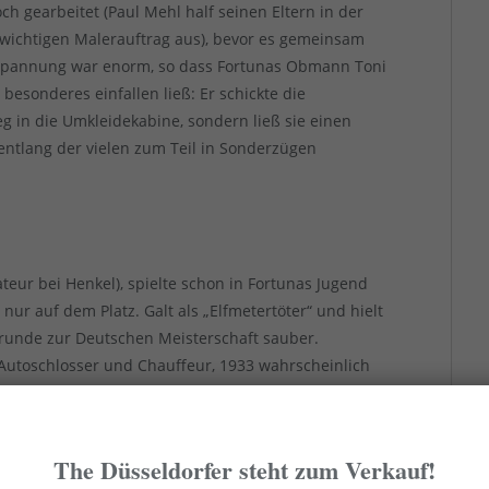
h gearbeitet (Paul Mehl half seinen Eltern in der
n wichtigen Malerauftrag aus), bevor es gemeinsam
nspannung war enorm, so dass Fortunas Obmann Toni
esonderes einfallen ließ: Er schickte die
 in die Umkleidekabine, sondern ließ sie einen
tlang der vielen zum Teil in Sonderzügen
teur bei Henkel), spielte schon in Fortunas Jugend
 nur auf dem Platz. Galt als „Elfmetertöter“ und hielt
unde zur Deutschen Meisterschaft sauber.
, Autoschlosser und Chauffeur, 1933 wahrscheinlich
 der Pfalz an den Rhein, galt als Mann mit klugem
 spielte ein solides Finale.
aufmännischer Angestellter) lernte in Solingen das
The Düsseldorfer steht zum Verkauf!
 Sicherheitsgründen seine beim Gegner gefürchteten