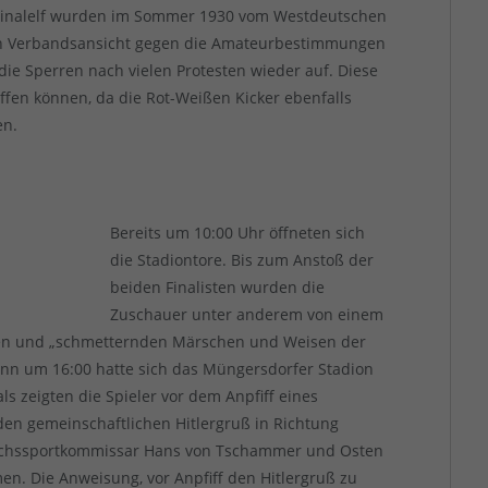
r Finalelf wurden im Sommer 1930 vom Westdeutschen
nach Verbandsansicht gegen die Amateurbestimmungen
die Sperren nach vielen Protesten wieder auf. Diese
effen können, da die Rot-Weißen Kicker ebenfalls
en.
Bereits um 10:00 Uhr öffneten sich
die Stadiontore. Bis zum Anstoß der
beiden Finalisten wurden die
Zuschauer unter anderem von einem
ten und „schmetternden Märschen und Weisen der
inn um 16:00 hatte sich das Müngersdorfer Stadion
s zeigten die Spieler vor dem Anpfiff eines
den gemeinschaftlichen Hitlergruß in Richtung
eichssportkommissar Hans von Tschammer und Osten
n. Die Anweisung, vor Anpfiff den Hitlergruß zu