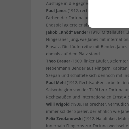
Ausflüge in die gegnerische Hälfte.
Paul Janes
(1912, rechter Läufer, gelernter
Farben der Fortuna und stand erst am Anfa
Endspiel agierte er als „Rastelli des Fußbal
Jakob „Knöd“ Bender
(1910, Mittelläufer, 
Flingeraner Jung, wie Janes mit internati
Einsatz. Die Läuferreihe mit Bender, Jane
damals auf dem Platz stand.
Theo Breuer
(1909, linker Läufer, gelernte
Nebenmann Bender aus Flingern, Kapitän d
Szepan und schaltete sich dennoch mit ins
Paul Mehl
(1912, Rechtsaußen, arbeitet in d
Saisonbeginn von der TURU zur Fortuna un
Rechtsaußen und Internationalen Ernst Al
Willi Wigold
(1909, Halbrechter, vermutlich
immer solider Spieler, der ähnlich wie Jane
Felix Zwolanowski
(1912, Halblinker, Male
innerhalb Flingerns zur Fortuna wechselte. 