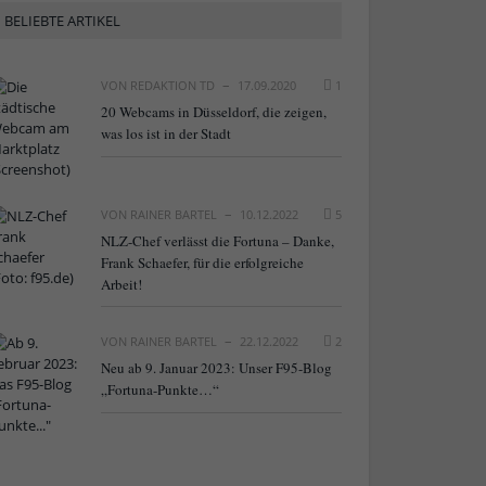
BELIEBTE ARTIKEL
VON
REDAKTION TD
17.09.2020
1
20 Webcams in Düsseldorf, die zeigen,
was los ist in der Stadt
VON
RAINER BARTEL
10.12.2022
5
NLZ-Chef verlässt die Fortuna – Danke,
Frank Schaefer, für die erfolgreiche
Arbeit!
VON
RAINER BARTEL
22.12.2022
2
Neu ab 9. Januar 2023: Unser F95-Blog
„Fortuna-Punkte…“