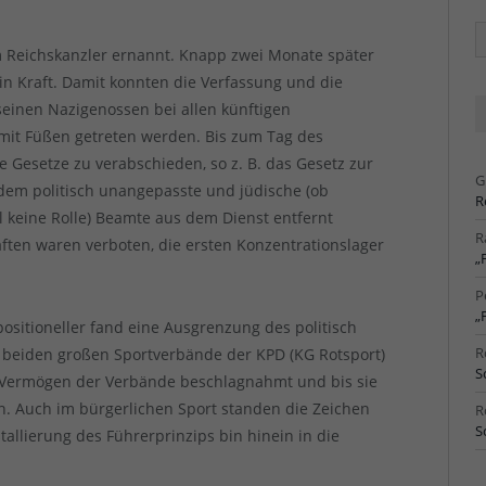
Ä
Ar
m Reichskanzler ernannt. Knapp zwei Monate später
in Kraft. Damit konnten die Verfassung und die
einen Nazigenossen bei allen künftigen
mit Füßen getreten werden. Bis zum Tag des
e Gesetze zu verabschieden, so z. B. das Gesetz zur
G
dem politisch unangepasste und jüdische (ob
R
ll keine Rolle) Beamte aus dem Dienst entfernt
R
ten waren verboten, die ersten Konzentrationslager
„
P
„
positioneller fand eine Ausgrenzung des politisch
R
er beiden großen Sportverbände der KPD (KG Rotsport)
S
s Vermögen der Verbände beschlagnahmt und bis sie
en. Auch im bürgerlichen Sport standen die Zeichen
R
S
allierung des Führerprinzips bin hinein in die