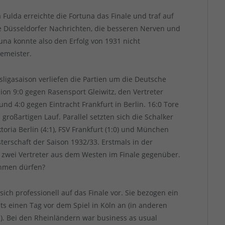
Fulda erreichte die Fortuna das Finale und traf auf
ie Düsseldorfer Nachrichten, die besseren Nerven und
una konnte also den Erfolg von 1931 nicht
emeister.
ksligasaison verliefen die Partien um die Deutsche
ion 9:0 gegen Rasensport Gleiwitz, den Vertreter
nd 4:0 gegen Eintracht Frankfurt in Berlin. 16:0 Tore
 großartigen Lauf. Parallel setzten sich die Schalker
oria Berlin (4:1), FSV Frankfurt (1:0) und München
terschaft der Saison 1932/33. Erstmals in der
 zwei Vertreter aus dem Westen im Finale gegenüber.
ehmen dürfen?
ch professionell auf das Finale vor. Sie bezogen ein
its einen Tag vor dem Spiel in Köln an (in anderen
s). Bei den Rheinländern war business as usual