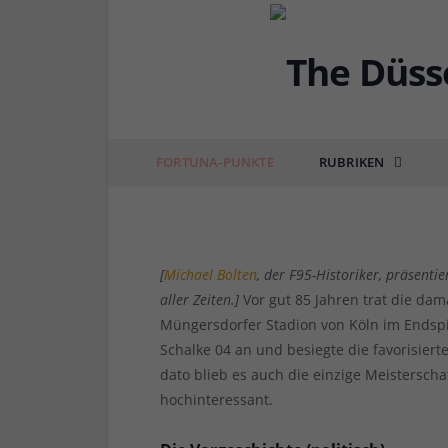
DÜSSEL-HISTÖRCHEN
Fortuna-Punkte: Die w
Historie (1) – das End
FORTUNA-PUNKTE
RUBRIKEN
von
RAINER BARTEL
am
27.08.2018
0 COMM
[
Michael Bolten
, der F95-Historiker, präsenti
aller Zeiten.]
Vor gut 85 Jahren trat die dam
Müngersdorfer Stadion von Köln im Endspi
Schalke 04 an und besiegte die favorisiert
dato blieb es auch die einzige Meistersch
hochinteressant.