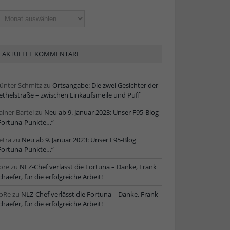
ltere
tikel
AKTUELLE KOMMENTARE
ünter Schmitz
zu
Ortsangabe: Die zwei Gesichter der
ethelstraße – zwischen Einkaufsmeile und Puff
ainer Bartel
zu
Neu ab 9. Januar 2023: Unser F95-Blog
Fortuna-Punkte…“
etra
zu
Neu ab 9. Januar 2023: Unser F95-Blog
Fortuna-Punkte…“
ore
zu
NLZ-Chef verlässt die Fortuna – Danke, Frank
chaefer, für die erfolgreiche Arbeit!
oRe
zu
NLZ-Chef verlässt die Fortuna – Danke, Frank
chaefer, für die erfolgreiche Arbeit!