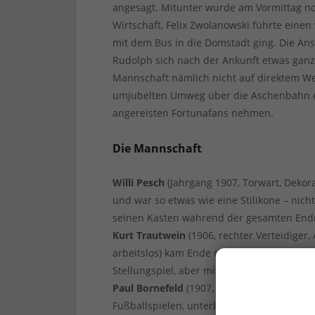
angesagt. Mitunter wurde am Vormittag noc
Wirtschaft, Felix Zwolanowski führte eine
mit dem Bus in die Domstadt ging. Die A
Rudolph sich nach der Ankunft etwas ganz b
Mannschaft nämlich nicht auf direktem Weg
umjubelten Umweg über die Aschenbahn en
angereisten Fortunafans nehmen.
Die Mannschaft
Willi Pesch
(Jahrgang 1907, Torwart, Dekora
und war so etwas wie eine Stilikone – nicht
seinen Kasten während der gesamten Endr
Kurt Trautwein
(1906, rechter Verteidiger
arbeitslos) kam Ende der 1920er Jahre aus
Stellungspiel, aber mitunter nervenschwach,
Paul Bornefeld
(1907, linker Verteidiger, k
Fußballspielen, unterließ im Endspiel aus