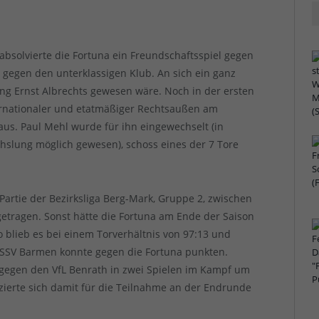
 absolvierte die Fortuna ein Freundschaftsspiel gegen
:2 gegen den unterklassigen Klub. An sich ein ganz
ung Ernst Albrechts gewesen wäre. Noch in der ersten
nternationaler und etatmäßiger Rechtsaußen am
aus. Paul Mehl wurde für ihn eingewechselt (in
hslung möglich gewesen), schoss eines der 7 Tore
Partie der Bezirksliga Berg-Mark, Gruppe 2, zwischen
etragen. Sonst hätte die Fortuna am Ende der Saison
 So blieb es bei einem Torverhältnis von 97:13 und
e SSV Barmen konnte gegen die Fortuna punkten.
r gegen den VfL Benrath in zwei Spielen im Kampf um
izierte sich damit für die Teilnahme an der Endrunde