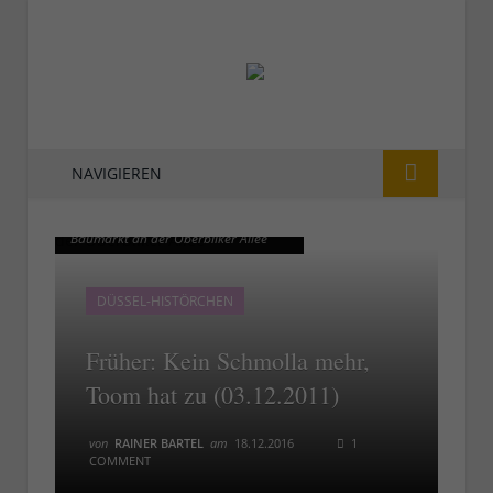
NAVIGIEREN
Früher: Die leere Halle vom toom-
Früher: Die leere Halle vom toom-
Baumarkt an der Oberbilker Allee
Baumarkt an der Oberbilker Allee
DÜSSEL-HISTÖRCHEN
Früher: Kein Schmolla mehr,
Toom hat zu (03.12.2011)
von
RAINER BARTEL
am
18.12.2016
1
COMMENT