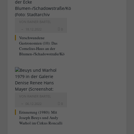
VON
RAINER BARTEL
18.12.2022
0
Verschwundene
Gastronomien (10): Das
Cornelius-Haus an der
Blumen-/Schadowstraße/Kö
VON
RAINER BARTEL
06.12.2022
0
Erinnerung (1980): Mit
Joseph Beuys und Andy
Warhol im Cirkus Roncalli