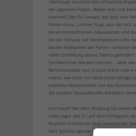
Überhaupt resultiert das erfreuliche Erge
der logischen Folgen. Wobei man sich bei
Kennste? Den Ex-Torwart, der jetzt sein R
fristen muss…) immer fragt, was der sich 
derart konzentrierten, fokussierten und 
bei der Fortuna seit Generationen nicht 
besten Feldspieler der Partie – scheinen l
vollen Entfaltung seines Talents gehindert
fürchterlichen Berater trennen … aber das
Berichterstatter nun ja auch schon zum x
macht, war nicht nur seine feine Vorlage
tadellose Abwehrarbeit und das Rochieren
die tumben Vorstadtknallis erheblich verwi
Und sonst? Der Herr Madlung hat dieses 
hatte sogar das 3:1 auf dem Schlappen, 
feuchten Frankfurter Gras ausrutschte. Der
Herr Schmitz agierte solide, und Käpt’n Ha