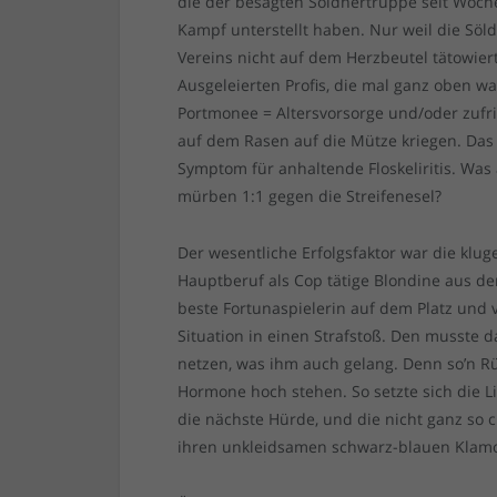
die der besagten Söldnertruppe seit Woch
Kampf unterstellt haben. Nur weil die Sö
Vereins nicht auf dem Herzbeutel tätowiert
Ausgeleierten Profis, die mal ganz oben wa
Portmonee = Altersvorsorge und/oder zufri
auf dem Rasen auf die Mütze kriegen. Das 
Symptom für anhaltende Floskeliritis. Was
mürben 1:1 gegen die Streifenesel?
Der wesentliche Erfolgsfaktor war die kluge
Hauptberuf als Cop tätige Blondine aus d
beste Fortunaspielerin auf dem Platz und 
Situation in einen Strafstoß. Den musste
netzen, was ihm auch gelang. Denn so’n R
Hormone hoch stehen. So setzte sich die L
die nächste Hürde, und die nicht ganz 
ihren unkleidsamen schwarz-blauen Klamo