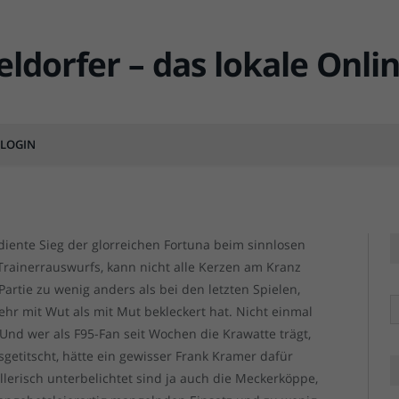
i und die Bembelbuben
LOGIN
MENT
rdiente Sieg der glorreichen Fortuna beim sinnlosen
rainerrauswurfs, kann nicht alle Kerzen am Kranz
Partie zu wenig anders als bei den letzten Spielen,
R
ehr mit Wut als mit Mut bekleckert hat. Nicht einmal
 Und wer als F95-Fan seit Wochen die Krawatte trägt,
sgetitscht, hätte ein gewisser Frank Kramer dafür
llerisch unterbelichtet sind ja auch die Meckerköppe,