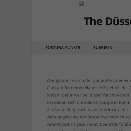
FORTUNA
FSV vs F95 1:2 – Bib
FORTUNA-PUNKTE
RUBRIKEN
von
RAINER BARTEL
am
29.11.2015
1 COM
Wer glaubt, meint oder gar äußert, der ve
Club am Bornemer Hang sei Ergebnis des T
haben. Dafür war bei dieser feucht-kalten 
bei denen sich die Söldnertruppe in Rot m
die Aufstellung roch nach Interimstrainer.
wäre angesichts der Startelf vermutlich au
verantwortlich gezeichnet. Ebenfalls fußba