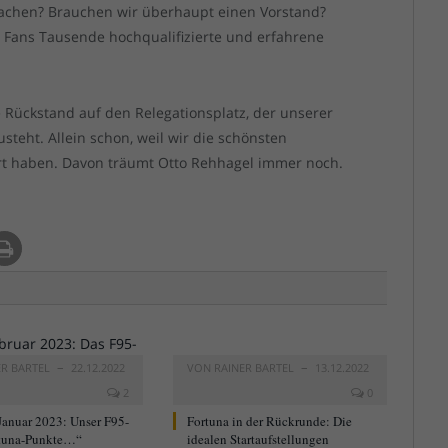
achen? Brauchen wir überhaupt einen Vorstand?
n Fans Tausende hochqualifizierte und erfahrene
te Rückstand auf den Relegationsplatz, der unserer
steht. Allein schon, weil wir die schönsten
ert haben. Davon träumt Otto Rehhagel immer noch.
ER BARTEL
22.12.2022
VON
RAINER BARTEL
13.12.2022
2
0
Januar 2023: Unser F95-
Fortuna in der Rückrunde: Die
tuna-Punkte…“
idealen Startaufstellungen