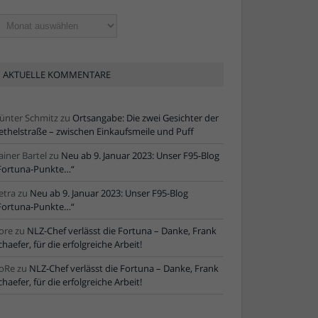
ltere
tikel
AKTUELLE KOMMENTARE
ünter Schmitz
zu
Ortsangabe: Die zwei Gesichter der
ethelstraße – zwischen Einkaufsmeile und Puff
ainer Bartel
zu
Neu ab 9. Januar 2023: Unser F95-Blog
Fortuna-Punkte…“
etra
zu
Neu ab 9. Januar 2023: Unser F95-Blog
Fortuna-Punkte…“
ore
zu
NLZ-Chef verlässt die Fortuna – Danke, Frank
chaefer, für die erfolgreiche Arbeit!
oRe
zu
NLZ-Chef verlässt die Fortuna – Danke, Frank
chaefer, für die erfolgreiche Arbeit!