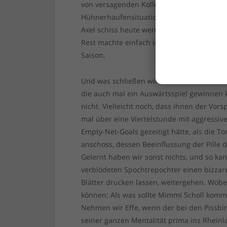
von versagenden Kollegen angesteckt wurde
Hühnerhaufensituationen brachte ihn aus
Axel schiss heute weniger Mitspieler wenig
Rest machte einfach in Summe weniger Feh
Saison.
Und was schließen wir daraus? Dass unsere 
die auch mal ein Auswärtsspiel gewinnen 
nicht. Vielleicht noch, dass ihnen der V
mal über eine Viertelstunde mit aggressi
Empty-Net-Goals gezeitigt hätte, als die 
anschoss, dessen Beeinflussung der Pille d
Gelernt haben wir sonst nichts, und so kan
verblödeten Spochtrepochter einen bizza
Blätter drucken lassen, weitergehen. Wo
können: Als was sollte Mimmi Scholl komme
Nehmen wir Effe, wenn der bei den Pissbir
seiner ganzen Mentalität prima ins Rheinla