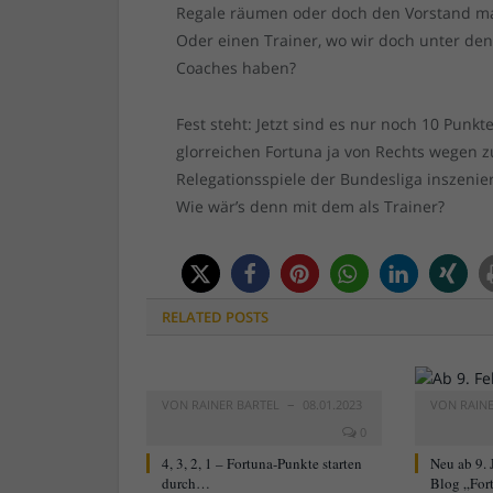
Regale räumen oder doch den Vorstand m
Oder einen Trainer, wo wir doch unter de
Coaches haben?
Fest steht: Jetzt sind es nur noch 10 Punk
glorreichen Fortuna ja von Rechts wegen zu
Relegationsspiele der Bundesliga inszeni
Wie wär’s denn mit dem als Trainer?
RELATED
POSTS
VON
RAINER BARTEL
08.01.2023
VON
RAIN
0
4, 3, 2, 1 – Fortuna-Punkte starten
Neu ab 9. 
durch…
Blog „For