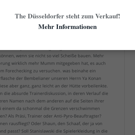
. Nicht einmal die drei, vier
 der Ruhe. Und das ist dann auch schon was. Unser
The Düsseldorfer steht zum Verkauf!
er doll an, was diese sehr glücklich machte. Und der
Mehr Informationen
ler als bei den diversen Desastern der laufenden
Söldner jeder für sich ganz gute Profikicker sind,
können, wenn sie nicht so viel Scheiße bauen. Mehr
orsprung wirklich mehr Mumm mitgegeben hat, es auch
vem Forechecking zu versuchen. was beinahe ein
Torflasche der Bembelianer unseren Herrn Ya Konan
iese aber ganz, ganz leicht an der Hütte vorbeilenkte.
n die absurde Trainerdiskussion, in deren Verlauf die
reren Namen nach dem anderen auf die Seiten ihrer
bei einem da schonmal die Grenzen verschwimmen
n? Als Präsi, Trainer oder Anti-Pyro-Beauftragter?
nen rausfliegt? Oder Shaun, den Schaaf, der ja von
nd passt? Soll Stanislawski die Spielerkleidung in die