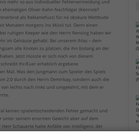
bnis mehr so aus individueller Fehlervermeidung und
m ehemaligen Oliver-Kahn-Nachfolger (Kennste?
entnerbrot als Reklamefuzzi für ne obskure Wettbude
seit Monaten morgens ins Müsli tut. Denn einen
dabei ruhigen Keeper wie den Herrn Rensing haben wir
mehr im Gehäuse gehabt. Bei unserem Ihlas – dem
angsam alle Knoten zu platzen, die ihn bislang an der
 haben. Jetzt müsste er sich noch von diesem
 schreibt Ihr/Euer erheblich ergebene
-ten Mal. Was den Jungmann zum Spieler des Spiels
 zum 2:0 durch den Herrn Demirbay, sondern auch die
 von lechts nach rinks und umgekehrt, mit dem er
rrte.
Mal keinen spielentscheidenden Fehler gemacht und
der unter seinem enormen Gewicht aber auf dem
 Herr Schauerte hatte Anfälle von Intelligenz, der
ggui konnte halbwegs gelassen bleiben, weil er nicht