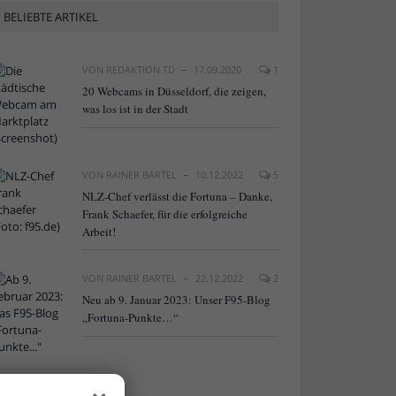
BELIEBTE ARTIKEL
VON
REDAKTION TD
17.09.2020
1
20 Webcams in Düsseldorf, die zeigen,
was los ist in der Stadt
VON
RAINER BARTEL
10.12.2022
5
NLZ-Chef verlässt die Fortuna – Danke,
Frank Schaefer, für die erfolgreiche
Arbeit!
VON
RAINER BARTEL
22.12.2022
2
Neu ab 9. Januar 2023: Unser F95-Blog
„Fortuna-Punkte…“
×