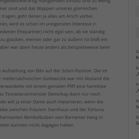
engebetsleierartig mangelnden Einsatz und zu wenig
ldner sind und das Wappen unseres glorreichen
Ä
Ar
 tragen, geht denen ja alles am Arsch vorbei.
ren, wird es schon im ureigensten Interesse (=
edenen Ehepartner) nicht egal sein, ob sie ständig
zu glauben, meinen oder gar zu äußern ist bloß ein
 aber war dann heute anders als beispielsweise beim
G
R
R
 Aufstellung von Bibi auf der Schiri-Position. Die im
„
er niedersächsischen Güllewüste war mit Abstand die
P
verwandelte mit einem genialen Pfiff eine harmlose
„
 das Testosteronmonster Demirbay dann nur noch
R
üde will ja einer Dame auch imponieren, wenn die
S
iebe zwischen Fräulein Steinhaus und der Fortuna
so charmanten Bembelbuben vom Bornemer Hang in
R
S
tten konnten nicht dagegen halten.