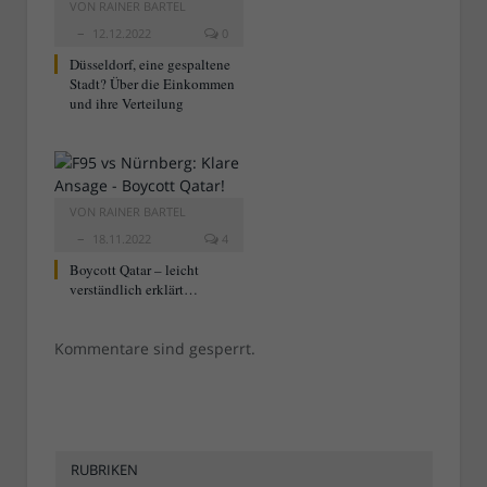
VON
RAINER BARTEL
12.12.2022
0
Düsseldorf, eine gespaltene
Stadt? Über die Einkommen
und ihre Verteilung
VON
RAINER BARTEL
18.11.2022
4
Boycott Qatar – leicht
verständlich erklärt…
Kommentare sind gesperrt.
RUBRIKEN