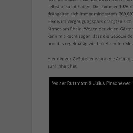
selbst besucht haben. Der Sommer 1926 
drängelten sich immer mindestens 200.000
Heide, im Vergnügungspark drängten sich 
Kirmes am Rhein. Wegen der vielen Gäste
kann mit Recht sagen, dass die GeSoLei 
und des regelmäßig wiederkehrenden Mes
Hier der zur GeSoLei entstandene Animat
zum Inhalt hat:
Walter Ruttmann & Julius Pinschewer: 