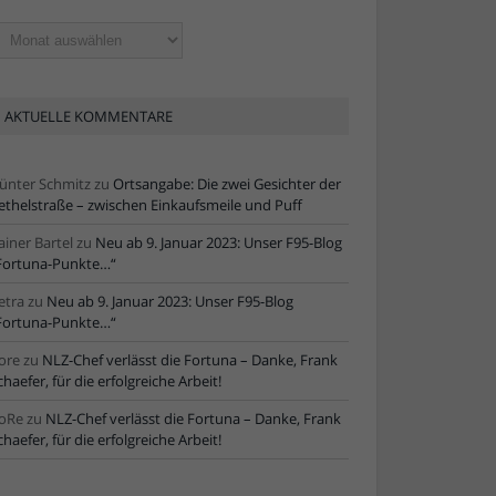
ltere
tikel
AKTUELLE KOMMENTARE
ünter Schmitz
zu
Ortsangabe: Die zwei Gesichter der
ethelstraße – zwischen Einkaufsmeile und Puff
ainer Bartel
zu
Neu ab 9. Januar 2023: Unser F95-Blog
Fortuna-Punkte…“
etra
zu
Neu ab 9. Januar 2023: Unser F95-Blog
Fortuna-Punkte…“
ore
zu
NLZ-Chef verlässt die Fortuna – Danke, Frank
chaefer, für die erfolgreiche Arbeit!
oRe
zu
NLZ-Chef verlässt die Fortuna – Danke, Frank
chaefer, für die erfolgreiche Arbeit!