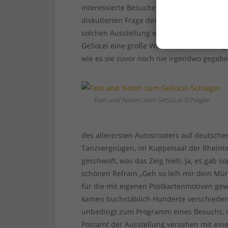
interessierte Besucher jede Menge ganz p
diskutierten Frage der Hygiene und der al
solchen Ausstellung wurde zudem der Spo
GeSoLei eine große Wundertüte mit Anreg
wie es sie zuvor noch nie irgendwo gegebe
Text und Noten zum GeSoLei-Schlager
des allerersten Autoscooters auf deutsch
Tanzvergnügen, im Kuppelsaal der Rheinte
geschwoft, was das Zeig hielt. Ja, es gab 
schönen Refrain „Geh so leih mir dein Mün
für die mit eigenen Postkartenmotiven g
kamen buchstäblich Hunderte verschiedene
unbedingt zum Programm eines Besuchs, d
Postamt der Ausstellung versehen mit ein