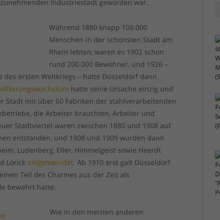
stzunehmenden Industriestadt geworden war.
Während 1880 knapp 100.000
Menschen in der schönsten Stadt am
Rhein lebten, waren es 1902 schon
rund 200.000 Bewohner, und 1926 –
 des ersten Weltkriegs – hatte Düsseldorf dann
völkerungswachstum
hatte seine Ursache einzig und
der Stadt mit über 60 Fabriken der stahlverarbeitenden
betriebe, die Arbeiter brauchten, Arbeiter und
euer Stadtviertel waren zwischen 1880 und 1908 auf
ächen entstanden, und 1908 und 1909 wurden dann
eim, Ludenberg, Eller, Himmelgeist sowie Heerdt
nd Lörick
eingemeindet
. Ab 1910 erst galt Düsseldorf
 einen Teil des Charmes aus der Zeit als
de bewahrt hatte.
Wie in den meisten anderen