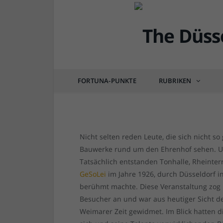
DÜSSEL-HISTÖRCHEN
GeSoLei 1926 – die Au
Deutschland berühmt 
FORTUNA-PUNKTE
RUBRIKEN
von
RAINER BARTEL
am
07.12.2018
0 COM
Nicht selten reden Leute, die sich nicht so
Bauwerke rund um den Ehrenhof sehen. Und
Tatsächlich entstanden Tonhalle, Rheinter
GeSoLei
im Jahre 1926, durch Düsseldorf i
berühmt machte. Diese Veranstaltung zog 
Besucher an und war aus heutiger Sicht 
Weimarer Zeit gewidmet. Im Blick hatten