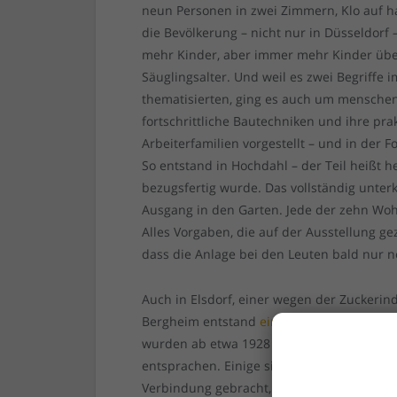
neun Personen in zwei Zimmern, Klo auf h
die Bevölkerung – nicht nur in Düsseldorf
mehr Kinder, aber immer mehr Kinder über
Säuglingsalter. Und weil es zwei Begriffe
thematisierten, ging es auch um mensch
fortschrittliche Bautechniken und ihre p
Arbeiterfamilien vorgestellt – und in der F
So entstand in Hochdahl – der Teil heißt h
bezugsfertig wurde. Das vollständig unte
Ausgang in den Garten. Jede der zehn Woh
Alles Vorgaben, die auf der Ausstellung g
dass die Anlage bei den Leuten bald nur n
Auch in Elsdorf, einer wegen der Zuckeri
Bergheim entstand
eine Gesolei-Siedlung
.
wurden ab etwa 1928 etliche Siedlungen fü
entsprachen. Einige sind erhalten, werde
Verbindung gebracht, andere gibt es schli