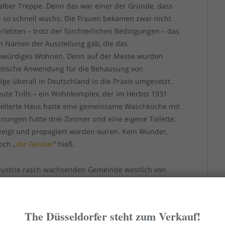
alber Treppe. Denn das war einer der Gründe, dass
 – so schnell wuchs: Die Frauen bekamen zwar nicht
lebten – trotz der fürchterlichen Bedingungen – das
 im Namen der Ausstellung gab, die das
enwürdiges Wohnen. Denn auf der Messe wurden
raktische Anwendung für die Behausung von
olge überall in Deutschland in die Praxis umgesetzt.
eute Trills – ein Wohnkomplex, der im Herbst 1931
rkellerte Haus hatte eine gemeinsame Waschküche mit
nungen hatte drei Zimmer und eine eigene Toilette.
ezeigt und propagiert worden waren. Kein Wunder,
och „
die Gesolei
“ hieß.
ndustrie rasch wachsenden Gemeinde westlich von
 Überhaupt: Im weiteren Umkreis von Düsseldorf
r Arbeiter gebaut, die den Gesolei-Standards
n aber heute kaum noch mit der 1926er-Ausstellung in
The Düsseldorfer steht zum Verkauf!
cht nicht mehr. Aber auf der GeSoLei fanden