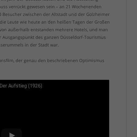
muss verrückt gewesen sein – an 21 Wochenenden
 Besucher zwischen der Altstadt und der Golzheimer
die Leute wie heute an den heißen Tagen der Großen
 von außerhalb entstanden mehrere Hotels, und man
der Ausgangspunkt des ganzen Düsseldorf-Tourismus
serummels in der Stadt war.
ionsfilm, der genau den beschriebenen Optimismus
Der Aufstieg (1926)