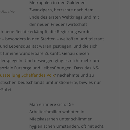
Metropolen in den Goldenen
Zwanzigern, herrschte nach dem
adtarchiv
Ende des ersten Weltkriegs und mit
der neuen Friedenswirtschaft
ch neue Rechte erkämpft, die Regierung wurde
r – besonders in den Städten – weltoffen und tolerant
nd Lebensqualität waren gestiegen, und die sich
nt für eine wunderbare Zukunft. Genau diesen
iderspiegeln. Und deswegen ging es nicht mehr um
 soziale Fürsorge und Leibesübungen. Dass das NS-
usstellung Schaffendes Volk
“ nachahmte und zu
istischen Deutschlands umfunktionierte, bewies nur
eSoLei.
Man erinnere sich: Die
Arbeiterfamilien wohnten in
Mietskasernen unter schlimmen
hygienischen Umständen, oft mit acht,