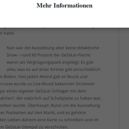
Mehr Informationen
raktischer Informationen zu der damals noch kaum
lgemeinen Gesundheit. Zum allerersten Mal auf einer
rt als eigenes Thema behandelt. Überhaupt war die
ungen, Ideen, Vorschlägen und anfassbaren Dingen
n hatte.
Nun war die Ausstellung aber keine didaktische
Show – rund 60 Prozent der GeSoLei-Fläche
waren als Vergnügungspark angelegt. Es gab
alles, was es auf einer Kirmes gibt einschließlich
em Boden. Fast jeden Abend gab es Musik und
rrasse wurde zu Live-Musik bekannter Orchester
sogar einen eigenen GeSoLei-Schlager mit dem
dchen“, der natürlich auf Schallplatte zu haben war,
eworben wurde. Überhaupt: Rund um die Ausstellung
r Postkarten auf den Markt, und es gehörte
en Lieben daheim eine Karte zu schreiben und im
em GeSoLei-Stempel zu verschicken.