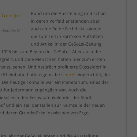
Rund um die Ausstellung und schon
in deren Vorfeld entstanden aber
auch eine Reihe Fachdiskussionen,
 Bild die D
die zum Teil in Form von Aufsätzen
und Artikel in der GeSoLei-Zeitung
on 1925 bis zum Beginn der GeSoLei. Aber auch die
egriert, und viele Menschen hatten hier zum ersten
nst zu sehen. Und natürlich profitierte Düsseldorf in
Die Rheinbahn hatte eigens die
Linie G
eingerichtet, die
Die heutige Tonhalle war ein Planetarium, eines der
itt für jedermann zugänglich war. Auch die
SoLei in den Festivitätenkalender der Stadt
hof und ein Teil der Hallen zur Keimzelle der neuen
 und deren Grundstücke inzwischen von Ergo-
.
 im Jahr der GeSoLei lebten und die Ausstellung