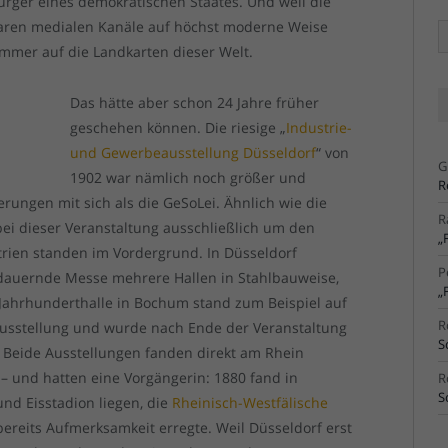
ürger eines demokratischen Staates. Und weil die
baren medialen Kanäle auf höchst moderne Weise
Ä
Ar
mmer auf die Landkarten dieser Welt.
Das hätte aber schon 24 Jahre früher
geschehen können. Die riesige „
Industrie-
und Gewerbeausstellung Düsseldorf
“ von
G
1902 war nämlich noch größer und
R
ungen mit sich als die GeSoLei. Ähnlich wie die
R
 bei dieser Veranstaltung ausschließlich um den
„
trien standen im Vordergrund. In Düsseldorf
P
 dauernde Messe mehrere Hallen in Stahlbauweise,
„
 Jahrhunderthalle in Bochum stand zum Beispiel auf
R
ausstellung und wurde nach Ende der Veranstaltung
S
 Beide Ausstellungen fanden direkt am Rhein
t – und hatten eine Vorgängerin: 1880 fand in
R
S
und Eisstadion liegen, die
Rheinisch-Westfälische
 bereits Aufmerksamkeit erregte. Weil Düsseldorf erst