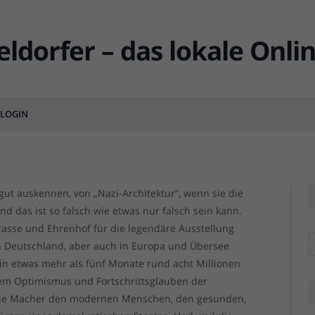
sstellung, die Düsseldorf in
machte
LOGIN
MENTS
Das Ge
Das Ge
 gut auskennen, von „Nazi-Architektur“, wenn sie die
 das ist so falsch wie etwas nur falsch sein kann.
rasse und Ehrenhof für die legendäre Ausstellung
R
n Deutschland, aber auch in Europa und Übersee
in etwas mehr als fünf Monate rund acht Millionen
dem Optimismus und Fortschrittsglauben der
 die Macher den modernen Menschen, den gesunden,