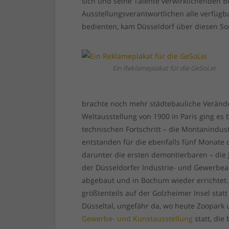
sich und seine Talente verwirklichenden B
Ausstellungsverantwortlichen alle verfüg
bedienten, kam Düsseldorf über diesen So
Ein Reklameplakat für die GeSoLei
brachte noch mehr städtebauliche Veränder
Weltausstellung von 1900 in Paris ging es
technischen Fortschritt – die Montanindus
entstanden für die ebenfalls fünf Monate
darunter die ersten demontierbaren – die
der Düsseldorfer Industrie- und Gewerbe
abgebaut und in Bochum wieder errichtet.
größtenteils auf der Golzheimer Insel stat
Düsseltal, ungefähr da, wo heute Zoopark 
Gewerbe- und Kunstausstellung
statt, die