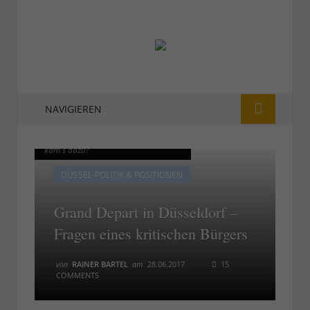
NAVIGIEREN
Grand Depart in Düsseldorf - wie
Grand Depart in Düsseldorf - wie
kam's dazu?
kam's dazu?
DÜSSEL-POLITIK & POSITIONEN
Grand Depart in Düsseldorf –
Fragen eines kritischen Bürgers
von
RAINER BARTEL
am
28.06.2017
15
COMMENTS