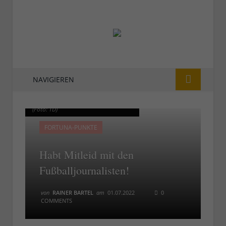
NAVIGIEREN
Eine ultrakurze Pressekonferenz
Eine ultrakurze Pressekonferenz
(Foto: TD)
(Foto: TD)
FORTUNA-PUNKTE
Habt Mitleid mit den
Fußballjournalisten!
von
RAINER BARTEL
am
01.07.2022
0
COMMENTS