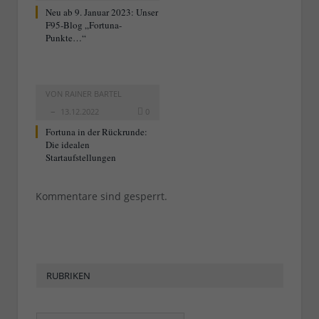
Neu ab 9. Januar 2023: Unser
F95-Blog „Fortuna-
Punkte…“
VON
RAINER BARTEL
13.12.2022
0
Fortuna in der Rückrunde:
Die idealen
Startaufstellungen
Kommentare sind gesperrt.
RUBRIKEN
Rubriken