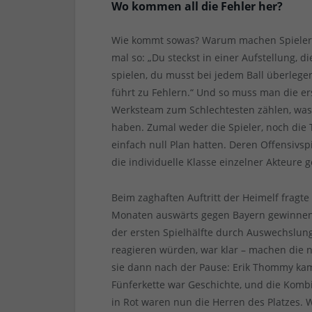
Wo kommen all die Fehler her?
Wie kommt sowas? Warum machen Spieler so
mal so: „Du steckst in einer Aufstellung, d
spielen, du musst bei jedem Ball überlege
führt zu Fehlern.“ Und so muss man die er
Werksteam zum Schlechtesten zählen, was d
haben. Zumal weder die Spieler, noch die 
einfach null Plan hatten. Deren Offensivs
die individuelle Klasse einzelner Akteure g
Beim zaghaften Auftritt der Heimelf fragte
Monaten auswärts gegen Bayern gewinnen 
der ersten Spielhälfte durch Auswechslu
reagieren würden, war klar – machen die n
sie dann nach der Pause: Erik Thommy kam
Fünferkette war Geschichte, und die Komb
in Rot waren nun die Herren des Platzes.