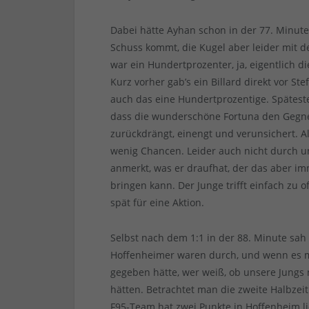
Dabei hätte Ayhan schon in der 77. Minute 
Schuss kommt, die Kugel aber leider mit der
war ein Hundertprozenter, ja, eigentlich di
Kurz vorher gab’s ein Billard direkt vor St
auch das eine Hundertprozentige. Spätest
dass die wunderschöne Fortuna den Gegne
zurückdrängt, einengt und verunsichert. Al
wenig Chancen. Leider auch nicht durch 
anmerkt, was er draufhat, der das aber im
bringen kann. Der Junge trifft einfach zu 
spät für eine Aktion.
Selbst nach dem 1:1 in der 88. Minute sah
Hoffenheimer waren durch, und wenn es m
gegeben hätte, wer weiß, ob unsere Jungs
hätten. Betrachtet man die zweite Halbzei
F95-Team hat zwei Punkte in Hoffenheim l