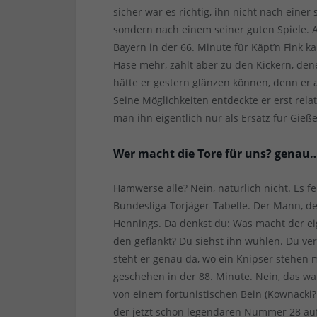
sicher war es richtig, ihn nicht nach ein
sondern nach einem seiner guten Spiele. A
Bayern in der 66. Minute für Käpt’n Fink ka
Hase mehr, zählt aber zu den Kickern, dene
hätte er gestern glänzen können, denn er 
Seine Möglichkeiten entdeckte er erst rela
man ihn eigentlich nur als Ersatz für Gie
Wer macht die Tore für uns? genau
Hamwerse alle? Nein, natürlich nicht. Es 
Bundesliga-Torjäger-Tabelle. Der Mann, d
Hennings. Da denkst du: Was macht der eig
den geflankt? Du siehst ihn wühlen. Du ve
steht er genau da, wo ein Knipser stehen 
geschehen in der 88. Minute. Nein, das war
von einem fortunistischen Bein (Kownacki? 
der jetzt schon legendären Nummer 28 auf