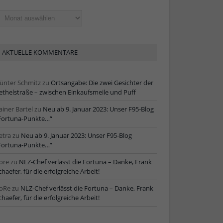
ltere
tikel
AKTUELLE KOMMENTARE
ünter Schmitz
zu
Ortsangabe: Die zwei Gesichter der
ethelstraße – zwischen Einkaufsmeile und Puff
ainer Bartel
zu
Neu ab 9. Januar 2023: Unser F95-Blog
Fortuna-Punkte…“
etra
zu
Neu ab 9. Januar 2023: Unser F95-Blog
Fortuna-Punkte…“
ore
zu
NLZ-Chef verlässt die Fortuna – Danke, Frank
chaefer, für die erfolgreiche Arbeit!
oRe
zu
NLZ-Chef verlässt die Fortuna – Danke, Frank
chaefer, für die erfolgreiche Arbeit!