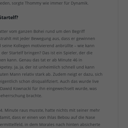
hieden, sorgte Thommy wie immer für Dynamik.
tartelf?
atter vom ganzen Bohei rund um den Begriff
strahlt mit jeder Bewegung aus, dass er gewinnen
 seine Kollegen motivierend anbrüllte – wie kann
er Startelf bringen? Das ist ein Spieler, der die
cken kann. Genau das tat er ab Minute 46 in
petey. Ja, ja, der ist unheimlich schnell und kann
guten Mann relativ stark ab. Zudem neigt er dazu, sich
gentlich schon disqualifiziert. Auch das wurde live
te Dawid Kownacki für ihn eingewechselt wurde, was
beherrschung brachte.
4. Minute raus musste, hatte nichts mit seiner mehr
damit, dass er einen von Ihlas Bebou auf die Nase
eiermittelfeld, in dem Morales nach hinten absicherte