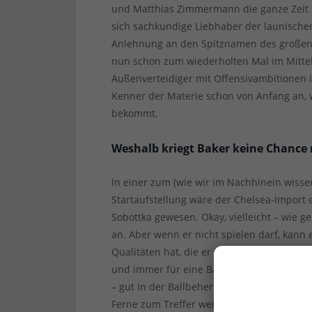
und Matthias Zimmermann die ganze Zeit na
sich sachkundige Liebhaber der launischen
Anlehnung an den Spitznamen des großen
nun schon zum wiederholten Mal im Mittelf
Außenverteidiger mit Offensivambitionen i
Kenner der Materie schon von Anfang an, 
bekommt.
Weshalb kriegt Baker keine Chance
In einer zum (wie wir im Nachhinein wiss
Startaufstellung wäre der Chelsea-Import
Sobottka gewesen. Okay, vielleicht – wie geh
an. Aber wenn er nicht spielen darf, kann 
Qualitäten hat, die er ja in der Partie geg
und immer für eine Balleroberung im Fink’sc
– gut in der Ballbeherrschung und verfügt
Ferne zum Treffer werden kann.