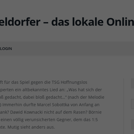
 – Zwei Punkte liegen
LOGIN
ENTS
Ho
Ho
ft für das Spiel gegen die TSG Hoffnungslos
erten ein altbekanntes Lied an: „Was hat sich der
oß gedacht, dabei bloß gedacht…“ (nach der Melodie
R
“) Immerhin durfte Marcel Sobottka von Anfang an
Bank? Dawid Kownacki nicht auf dem Rasen? Börnie
inen völlig verunsicherten Gegner, dem das 1:5
te. Mutig sieht anders aus.