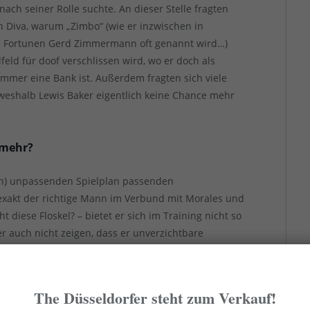
ch seiner Rolle suchte. An dieser Stelle fragten
 Diva, warum „Zimbo“ (wie er inzwischen in
 Fortunen Gerd Zimmermann oft genannt wird…)
eld für doof verschlissen wird, wo er doch als
mmer eine Bank ist. Außerdem fragten sich viele
weshalb Lewis Baker eigentlich keine Chance mehr
 mehr?
en) unpassenden Spielplan passenden
 exakt der richtige Mann im Verbund mit Morales und
t diese Floskel? – bietet er sich im Training nicht so
er auch nicht zeigen, dass er unverzichtbare
en Bremen strahlend vorgeführt hat. Baker ist robust
hen Stil gut, ist – volle Konzentration vorausgesetzt
 über einen satten Schuss, der auch mal aus der
The Düsseldorfer steht zum Verkauf!