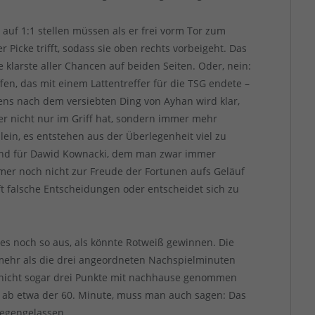
auf 1:1 stellen müssen als er frei vorm Tor zum
 Picke trifft, sodass sie oben rechts vorbeigeht. Das
e klarste aller Chancen auf beiden Seiten. Oder, nein:
effen, das mit einem Lattentreffer für die TSG endete –
ens nach dem versiebten Ding von Ayhan wird klar,
r nicht nur im Griff hat, sondern immer mehr
lein, es entstehen aus der Überlegenheit viel zu
und für Dawid Kownacki, dem man zwar immer
mer noch nicht zur Freude der Fortunen aufs Geläuf
oft falsche Entscheidungen oder entscheidet sich zu
 es noch so aus, als könnte Rotweiß gewinnen. Die
ehr als die drei angeordneten Nachspielminuten
 nicht sogar drei Punkte mit nachhause genommen
t ab etwa der 60. Minute, muss man auch sagen: Das
iegengelassen.