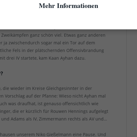
Mehr Informationen
Kasim Adams absolvierte gegen seine Ex-Kollegen das
as ihm bedeutet: Er zappelte wenig und machte keine
 Minute. Zuvor haute er ein paar Mal beim Versuch,
in Zweikämpfen ganz schön viel. Etwas ganz anderen
 ja zwischendurch sogar mal ein Tor auf dem
tliche Fels in der plätschernden Offensivbrandung
it drei IV startete, kam Kaan Ayhan dazu.
r?
 die wieder im Kreise Gleichgesinnter in der
en Vorschlag auf der Pfanne: Wieso nicht Ayhan mal
uch was draufhat, ist genauso offensichtlich wie
inger, die er kürzlich für Rouwen Hennings aufgelegt
n und Adams als IV, Zimmermann rechts als AV und…
inghausen unserem Niko Gießelmann eine Pause. Und