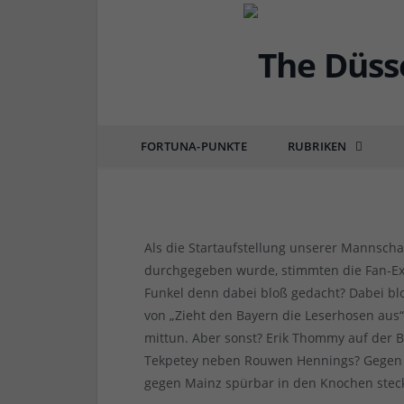
FORTUNA
Hoffenheim vs F95 1:1
gelassen…
FORTUNA-PUNKTE
RUBRIKEN
von
RAINER BARTEL
am
01.12.2019
5 COMM
Als die Startaufstellung unserer Mannscha
durchgegeben wurde, stimmten die Fan-Exp
Funkel denn dabei bloß gedacht? Dabei bl
von „Zieht den Bayern die Leserhosen aus
mittun. Aber sonst? Erik Thommy auf der 
Tekpetey neben Rouwen Hennings? Gegen e
gegen Mainz spürbar in den Knochen steck