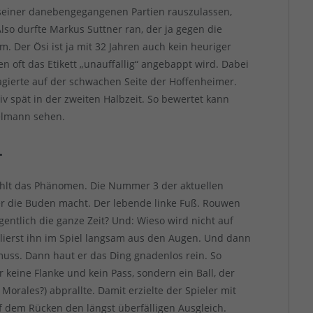
er seiner danebengegangenen Partien rauszulassen,
lso durfte Markus Suttner ran, der ja gegen die
m. Der Ösi ist ja mit 32 Jahren auch kein heuriger
n oft das Etikett „unauffällig“ angebappt wird. Dabei
agierte auf der schwachen Seite der Hoffenheimer.
tiv spät in der zweiten Halbzeit. So bewertet kann
ßelmann sehen.
…
fehlt das Phänomen. Die Nummer 3 der aktuellen
er die Buden macht. Der lebende linke Fuß. Rouwen
entlich die ganze Zeit? Und: Wieso wird nicht auf
rlierst ihn im Spiel langsam aus den Augen. Und dann
muss. Dann haut er das Ding gnadenlos rein. So
 keine Flanke und kein Pass, sondern ein Ball, der
Morales?) abprallte. Damit erzielte der Spieler mit
 dem Rücken den längst überfälligen Ausgleich.