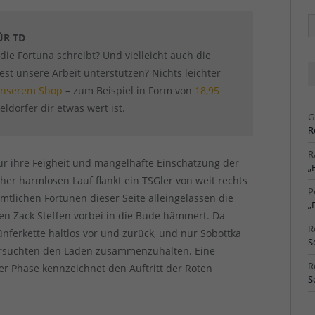
Ä
Ar
ÜR TD
 die Fortuna schreibt? Und vielleicht auch die
t unsere Arbeit unterstützen? Nichts leichter
 unserem Shop
– zum Beispiel in Form von
18,95
ldorfer dir etwas wert ist.
G
R
R
ür ihre Feigheit und mangelhafte Einschätzung der
„
her harmlosen Lauf flankt ein TSGler von weit rechts
P
ämtlichen Fortunen dieser Seite alleingelassen die
„
en Zack Steffen vorbei in die Bude hämmert. Da
R
ünferkette haltlos vor und zurück, und nur Sobottka
S
versuchten den Laden zusammenzuhalten. Eine
R
er Phase kennzeichnet den Auftritt der Roten
S