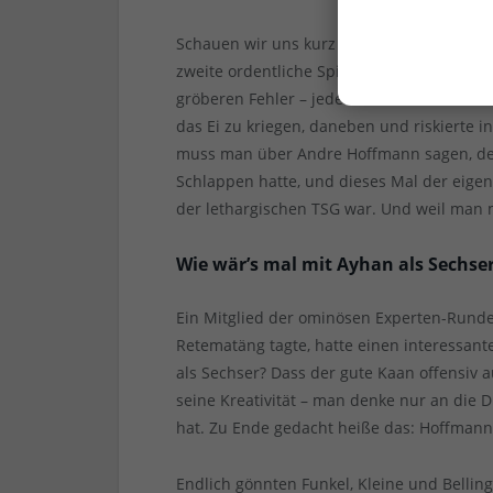
Schauen wir uns kurz die Viererkette an. 
zweite ordentliche Spiel nacheinander, w
gröberen Fehler – jedenfalls nach der 20.
das Ei zu kriegen, daneben und riskierte 
muss man über Andre Hoffmann sagen, der
Schlappen hatte, und dieses Mal der eigen
der lethargischen TSG war. Und weil man m
Wie wär’s mal mit Ayhan als Sechse
Ein Mitglied der ominösen Experten-Runde,
Retematäng tagte, hatte einen interessant
als Sechser? Dass der gute Kaan offensiv a
seine Kreativität – man denke nur an die D
hat. Zu Ende gedacht heiße das: Hoffman
Endlich gönnten Funkel, Kleine und Bell