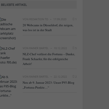
BELIEBTE ARTIKEL
VON
REDAKTION TD
17.09.2020
1
20 Webcams in Düsseldorf, die zeigen,
was los ist in der Stadt
VON
RAINER BARTEL
10.12.2022
5
NLZ-Chef verlässt die Fortuna – Danke,
Frank Schaefer, für die erfolgreiche
Arbeit!
VON
RAINER BARTEL
22.12.2022
2
Neu ab 9. Januar 2023: Unser F95-Blog
„Fortuna-Punkte…“