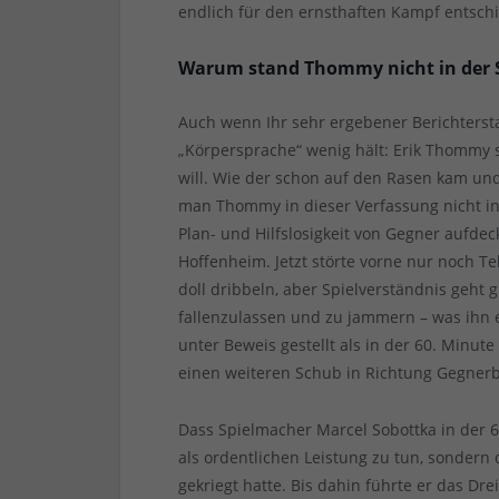
endlich für den ernsthaften Kampf entsc
Warum stand Thommy nicht in der S
Auch wenn Ihr sehr ergebener Berichterst
„Körpersprache“ wenig hält: Erik Thommy 
will. Wie der schon auf den Rasen kam und
man Thommy in dieser Verfassung nicht in d
Plan- und Hilfslosigkeit von Gegner aufde
Hoffenheim. Jetzt störte vorne nur noch Tek
doll dribbeln, aber Spielverständnis geht 
fallenzulassen und zu jammern – was ihn ei
unter Beweis gestellt als in der 60. Minu
einen weiteren Schub in Richtung Gegner
Dass Spielmacher Marcel Sobottka in der 6
als ordentlichen Leistung zu tun, sondern 
gekriegt hatte. Bis dahin führte er das Dr