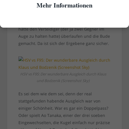
Pille mit dem Außenrist rechts vorbeilegen und
Mehr Informationen
dann lässig in die Maschen schieben. Khaled
Narey hat eine falsche Entscheidung getroffen.
Aber ein schnellerer Stürmer als Hennings
hätte den Verteidiger (der ja zwei Gegner im
Auge zu halten hatte) überlaufen und die Bude
gemacht. Da ist sich der Ergebene ganz sicher.
HSV vs F95: Der wunderbare Ausgleich durch Klaus
und Bodzenik (Screenshot Sky)
Es sei dem wie dem sei, denn der real
stattgefunden habende Ausgleich war von
einiger Schönheit. War es gar ein Doppelpass?
Oder spielt Ao Tanaka, einer der drei soeben
Eingewechselten, die Kugel einfach nur präzise