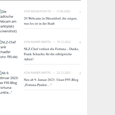
VON
REDAKTION TD
17.09.2020
1
20 Webcams in Düsseldorf, die zeigen,
was los ist in der Stadt
VON
RAINER BARTEL
10.12.2022
5
NLZ-Chef verlässt die Fortuna – Danke,
Frank Schaefer, für die erfolgreiche
Arbeit!
VON
RAINER BARTEL
22.12.2022
2
Neu ab 9. Januar 2023: Unser F95-Blog
„Fortuna-Punkte…“