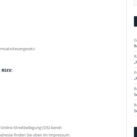
Ar
G
R
msatzsteuergesetz:
R
„
 RStV:
P
„
R
S
R
S
Online-Streitbeilegung (OS) bereit:
-Adresse finden Sie oben im Impressum.