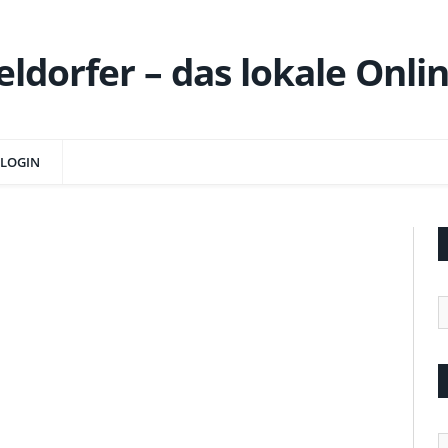
LOGIN
R
Ä