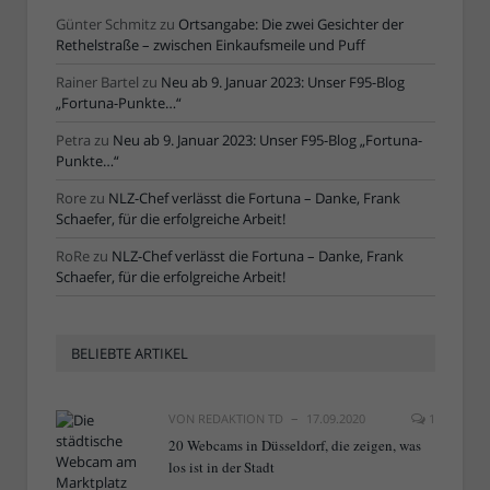
Günter Schmitz
zu
Ortsangabe: Die zwei Gesichter der
Rethelstraße – zwischen Einkaufsmeile und Puff
Rainer Bartel
zu
Neu ab 9. Januar 2023: Unser F95-Blog
„Fortuna-Punkte…“
Petra
zu
Neu ab 9. Januar 2023: Unser F95-Blog „Fortuna-
Punkte…“
Rore
zu
NLZ-Chef verlässt die Fortuna – Danke, Frank
Schaefer, für die erfolgreiche Arbeit!
RoRe
zu
NLZ-Chef verlässt die Fortuna – Danke, Frank
Schaefer, für die erfolgreiche Arbeit!
BELIEBTE ARTIKEL
VON
REDAKTION TD
17.09.2020
1
20 Webcams in Düsseldorf, die zeigen, was
los ist in der Stadt