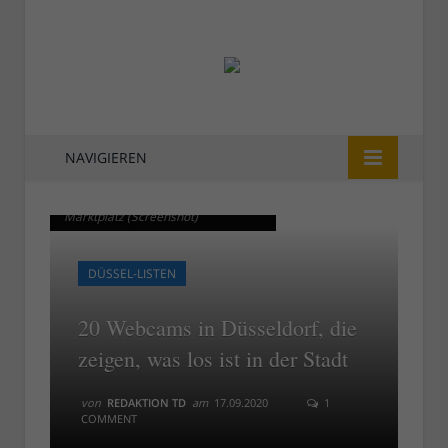
NAVIGIEREN
Die städtische Webcam am
Die städtische Webcam am
Marktplatz (Screenshot)
Marktplatz (Screenshot)
DÜSSEL-LISTEN
20 Webcams in Düsseldorf, die
zeigen, was los ist in der Stadt
von
REDAKTION TD
am
17.09.2020
1
COMMENT