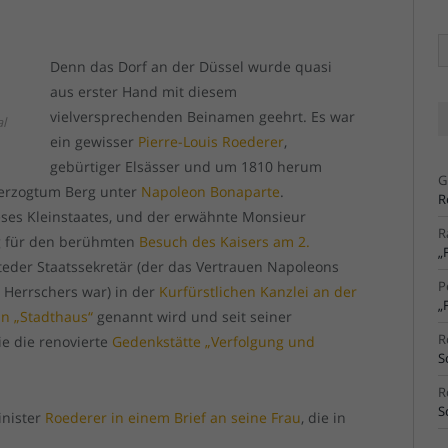
Ä
Ar
Denn das Dorf an der Düssel wurde quasi
aus erster Hand mit diesem
vielversprechenden Beinamen geehrt. Es war
al
ein gewisser
Pierre-Louis Roederer
,
gebürtiger Elsässer und um 1810 herum
G
herzogtum Berg unter
Napoleon Bonaparte
.
R
eses Kleinstaates, und der erwähnte Monsieur
R
ig für den berühmten
Besuch des Kaisers am 2.
„
teder Staatssekretär (der das Vertrauen Napoleons
P
 Herrschers war) in der
Kurfürstlichen Kanzlei an der
„
n „Stadthaus“
genannt wird und seit seiner
R
e die renovierte
Gedenkstätte „Verfolgung und
S
R
S
inister
Roederer in einem Brief an seine Frau
, die in