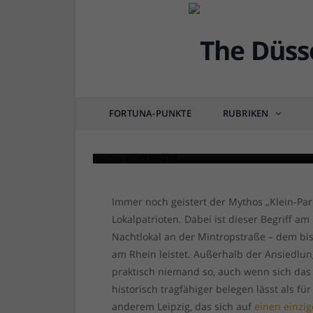
DÜSSEL-HISTÖRCHEN
Ist Düsseldorf wirklic
Könnte gut sein…
FORTUNA-PUNKTE
RUBRIKEN
von
RAINER BARTEL
am
23.11.2015
0 COM
Immer noch geistert der Mythos „Klein-Pa
Lokalpatrioten. Dabei ist dieser Begriff a
Nachtlokal an der Mintropstraße – dem biss
am Rhein leistet. Außerhalb der Ansiedlu
praktisch niemand so, auch wenn sich das E
historisch tragfähiger belegen lässt als für
anderem Leipzig, das sich auf
einen einzi