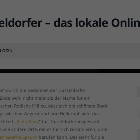
h das Klein-Paris am Rhein?
LOGIN
MENTS
Das Frankreichfest 
Das Frankreichfest 
ris“ durch die Gedanken der Düsseldorfer
m Ende wohl nicht mehr als der Name für ein
chen Rotlicht-Millieu, dass sich die schönste Stadt
R
ng zwischen Angermund und Hellerhof sieht das
tikett „
Klein-Paris
“ für Düsseldorfer insgesamt
 viele andere Orte, die es für sich reklamieren; unter
gen Goethe-Spruch
berufen kann. Das sieht für die