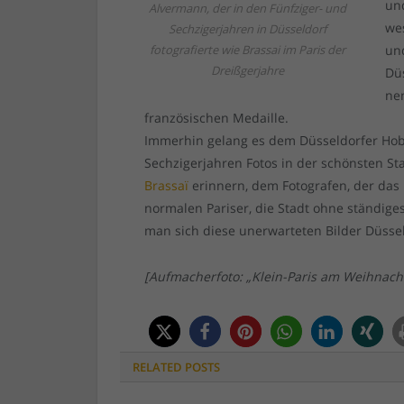
un
Alvermann, der in den Fünfziger- und
we
Sechzigerjahren in Düsseldorf
fotografierte wie Brassai im Paris der
un
Dreißgerjahre
Düs
nen
französischen Medaille.
Immerhin gelang es dem Düsseldorfer Hob
Sechzigerjahren Fotos in der schönsten St
Brassaï
erinnern, dem Fotografen, der das 
normalen Pariser, die Stadt ohne ständig
man sich diese unerwarteten Bilder Düsse
[Aufmacherfoto: „Klein-Paris am Weihnach
RELATED
POSTS