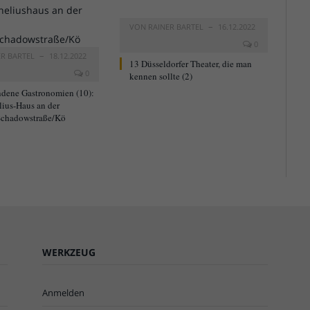
VON
RAINER BARTEL
16.12.2022
0
ER BARTEL
18.12.2022
13 Düsseldorfer Theater, die man
0
kennen sollte (2)
dene Gastronomien (10):
lius-Haus an der
chadowstraße/Kö
WERKZEUG
Anmelden