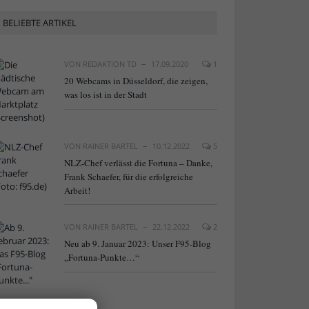
BELIEBTE ARTIKEL
VON
REDAKTION TD
17.09.2020
1
20 Webcams in Düsseldorf, die zeigen,
was los ist in der Stadt
VON
RAINER BARTEL
10.12.2022
5
NLZ-Chef verlässt die Fortuna – Danke,
Frank Schaefer, für die erfolgreiche
Arbeit!
VON
RAINER BARTEL
22.12.2022
2
Neu ab 9. Januar 2023: Unser F95-Blog
„Fortuna-Punkte…“