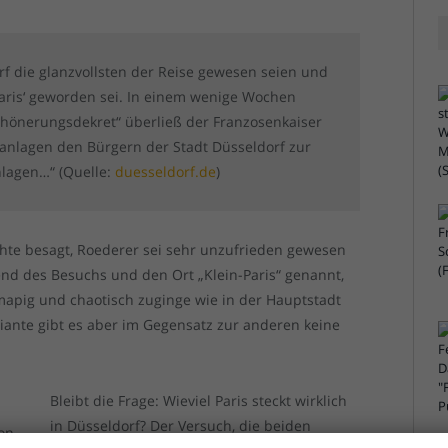
orf die glanzvollsten der Reise gewesen seien und
-Paris‘ geworden sei. In einem wenige Wochen
hönerungsdekret“ überließ der Franzosenkaiser
anlagen den Bürgern der Stadt Düsseldorf zur
nlagen…“ (Quelle:
duesseldorf.de
)
chte besagt, Roederer sei sehr unzufrieden gewesen
nd des Besuchs und den Ort „Klein-Paris“ genannt,
mapig und chaotisch zuginge wie in der Hauptstadt
iante gibt es aber im Gegensatz zur anderen keine
Bleibt die Frage: Wieviel Paris steckt wirklich
in Düsseldorf? Der Versuch, die beiden