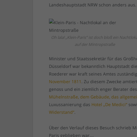
Landeshauptstadt NRW schon anders aus.
Oh lala! „Klein-Paris“ ist doch bloß ein Nachtlok
auf der Mintropstraße
Minister und Staatssekretär für das Groß
Düsseldorf war bekanntlich Hauptstadt di
Roederer war kraft seines Amtes zuständ
November 1811
. Zu diesem Zwecke amtier
genoss und ein ziemlich enger Berater des
Mühelnstraße, dem Gebäude, das allgemei
Luxussanierung das
Hotel „De Medici“
sowi
Widerstand“
.
Über den Verlauf dieses Besuch schrieb M
Paris geblieben war,…