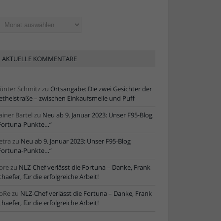
ltere
tikel
AKTUELLE KOMMENTARE
ünter Schmitz
zu
Ortsangabe: Die zwei Gesichter der
ethelstraße – zwischen Einkaufsmeile und Puff
ainer Bartel
zu
Neu ab 9. Januar 2023: Unser F95-Blog
Fortuna-Punkte…“
etra
zu
Neu ab 9. Januar 2023: Unser F95-Blog
Fortuna-Punkte…“
ore
zu
NLZ-Chef verlässt die Fortuna – Danke, Frank
chaefer, für die erfolgreiche Arbeit!
oRe
zu
NLZ-Chef verlässt die Fortuna – Danke, Frank
chaefer, für die erfolgreiche Arbeit!