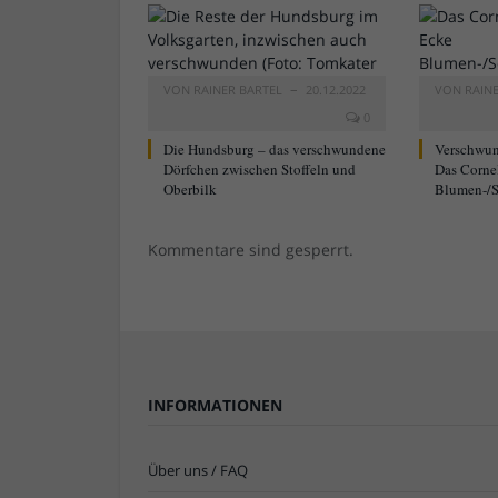
VON
RAINER BARTEL
20.12.2022
VON
RAIN
0
Die Hundsburg – das verschwundene
Verschwun
Dörfchen zwischen Stoffeln und
Das Corne
Oberbilk
Blumen-/S
Kommentare sind gesperrt.
INFORMATIONEN
Über uns / FAQ