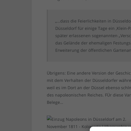
„…dass die Feierlichkeiten in Düsseld
Düsseldorf für einige Tage ein ‚Klein
später erlassenen sogenannten „Versc
das Gelände der ehemaligen Festungs
Erweiterung der öffentlichen Gartena
Übrigens: Eine andere Version der Geschi
mit dem Verhalten der Düsseldorfer währe
weil es im Dort an der Düssel ebenso schl
des napoleonischen Reiches. FÜr diese Var
Belege…