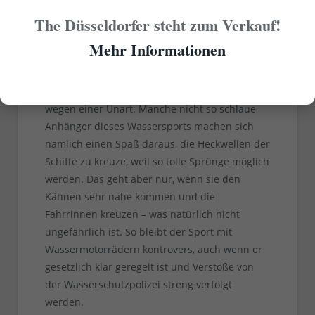
oder um die 400 Euro für ein Wochenende.
The Düsseldorfer steht zum Verkauf!
Nicht nur ruhebedürftige Großstädter haben
Mehr Informationen
ihre Probleme mit den Jetski-Rasern, auch die
Schiffsführer der Binnenschiffe sind nicht
immer gut auf sie zu sprechen. Vor allem
wegen einer Unart: Manche nicht so schlaue
Anhänger dieses Wassersports machen sich
nämlich einen Spaß daraus, die Heckwellen der
Schiffe zu kreuze, weil so tolle Sprünge möglich
werden. Das geht aber nur, wenn sie den
Kähnen sehr nahe kommen und die
Fahrrinnen kreuzen – was natürlich nicht
ungefährlich ist. So bleibt der Sport mit
Wassermotorrädern kontrovers, auch wenn er
gesetzlich klar geregelt ist und Verstöße von
der Wasserschutzpolizei streng verfolgt
werden.