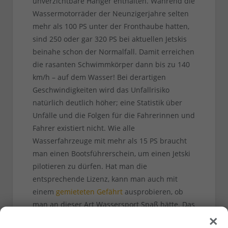
unverzichtbare Hänger enthalten. Während die
Wassermotorräder der Neunzigerjahre selten
mehr als 100 PS unter der Fronthaube hatten,
sind 250 oder gar 320 PS bei aktuellen Jetskis
beinahe schon der Normalfall. Damit erreichen
die rasanten Schwimmkörper dann bis zu 140
km/h – auf dem Wasser! Bei derartigen
Geschwindigkeiten wird das Unfallrisiko
natürlich deutlich höher; eine Statistik über
Unfälle und die Folgen für die Fahrerinnen und
Fahrer existiert nicht. Wie alle
Wasserfahrzeuge mit mehr als 15 PS braucht
man einen Bootsführerschein, um einen Jetski
pilotieren zu dürfen. Hat man die
entsprechende Lizenz, kann man auch mit
einem
gemieteten Gefährt
ausprobieren, ob
man an dieser Art Wassersport Spaß hätte. Das
×
kostet zwischen rund 150 und 200 Euro pro Tag