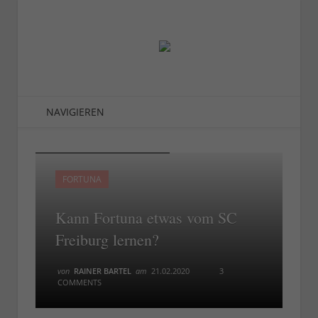
NAVIGIEREN
Freiburg vs F95 - die fiese Ecke
Freiburg vs F95 - die fiese Ecke
FORTUNA
Kann Fortuna etwas vom SC
Freiburg lernen?
von
RAINER BARTEL
am
21.02.2020
3
COMMENTS