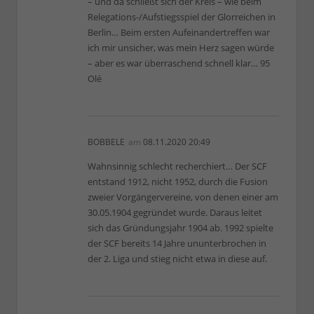
– und da schließt sich der Kreis – wie beim
Relegations-/Aufstiegsspiel der Glorreichen in
Berlin… Beim ersten Aufeinandertreffen war
ich mir unsicher, was mein Herz sagen würde
– aber es war überraschend schnell klar… 95
Olé
BOBBELE
am
08.11.2020 20:49
Wahnsinnig schlecht recherchiert… Der SCF
entstand 1912, nicht 1952, durch die Fusion
zweier Vorgängervereine, von denen einer am
30.05.1904 gegründet wurde. Daraus leitet
sich das Gründungsjahr 1904 ab. 1992 spielte
der SCF bereits 14 Jahre ununterbrochen in
der 2. Liga und stieg nicht etwa in diese auf.