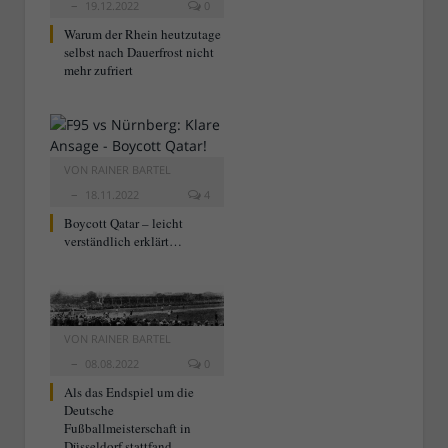
19.12.2022
0
Warum der Rhein heutzutage
selbst nach Dauerfrost nicht
mehr zufriert
VON
RAINER BARTEL
18.11.2022
4
Boycott Qatar – leicht
verständlich erklärt…
VON
RAINER BARTEL
08.08.2022
0
Als das Endspiel um die
Deutsche
Fußballmeisterschaft in
Düsseldorf stattfand…