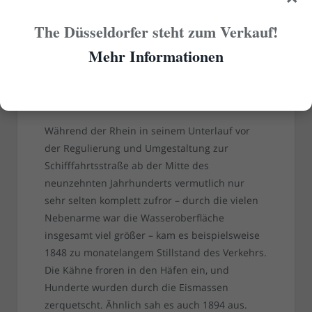
sonst nie gegeben hat.
The Düsseldorfer steht zum Verkauf!
Mehr Informationen
Eingefrorener Lastkahn im Berger Hafen 1894 (Foto:
Stadtarchiv Düsseldorf)
Während der Rhein in seinem Unterlauf vor
der Regulierung und Umgestaltung zur
Schifffahrtsstraße ab der Mitte des
neunzehnten Jahrhunderts vermutlich nur
sehr selten komplett zufror – durch die vielen
Nebenarme war die Wasseroberfläche
insgesamt viel größer – kam es beispielsweise
1848 zu monatelangem Stillstand des Verkehrs.
Die Kähne froren in den Häfen ein, und
Hunderte wurden durch die Eismassen
zerquetscht. Ähnlich sah es auch 1894 aus.