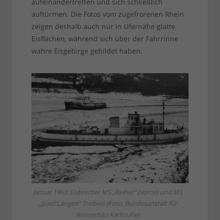
aufeinandertreffen und sich schließlich
auftürmen. Die Fotos vom zugefrorenen Rhein
zeigen deshalb auch nur in Ufernähe glatte
Eisflächen, während sich über der Fahrrinne
wahre Eisgebirge gebildet haben.
Januar 1963: Eisbrecher MS „Reiher“ (vorne) und MS
„Josef Langen“ Treibeis (Foto: Bundesanstalt für
Wasserbau Karlsruhe)