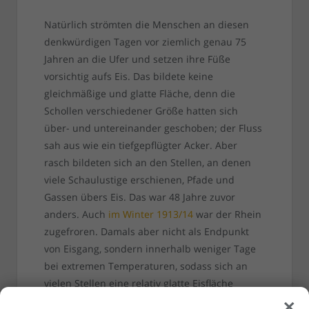
Natürlich strömten die Menschen an diesen
denkwürdigen Tagen vor ziemlich genau 75
Jahren an die Ufer und setzen ihre Füße
vorsichtig aufs Eis. Das bildete keine
gleichmäßige und glatte Fläche, denn die
Schollen verschiedener Größe hatten sich
über- und untereinander geschoben; der Fluss
sah aus wie ein tiefgepflügter Acker. Aber
rasch bildeten sich an den Stellen, an denen
viele Schaulustige erschienen, Pfade und
Gassen übers Eis. Das war 48 Jahre zuvor
anders. Auch
im Winter 1913/14
war der Rhein
zugefroren. Damals aber nicht als Endpunkt
von Eisgang, sondern innerhalb weniger Tage
bei extremen Temperaturen, sodass sich an
vielen Stellen eine relativ glatte Eisfläche
×
bildete – ein Effekt, den es in historischer Zeit