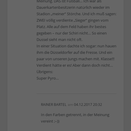
Meinung. DAS ist Fußball… Ich war als
Dauerkartenbesitzerin natürlich wieder im
Stadion „meiner“ Störche. Und ich muß sagen:
ZWEI völlig verdiente „Sieger“ gingen vom
Platz. Alle auf dem Feld haben ihr bestes
gegeben – nur der Schiri nicht… So einen
Dussel sieht man nicht oft.
In einer Situation dachte ich sogar: nun hauen
ihm die Düsseldorfer auf die Fresse. Und ein
paar von unseren Jungs machen mit. Klasse!!!
Verdient hätte er es! Aber dann doch nicht…
Übrigens:
Super Pyro…
RAINER BARTEL
am
04.12.2017 20:32
In den Farben getrennt, in der Meinung
vereint ;–))