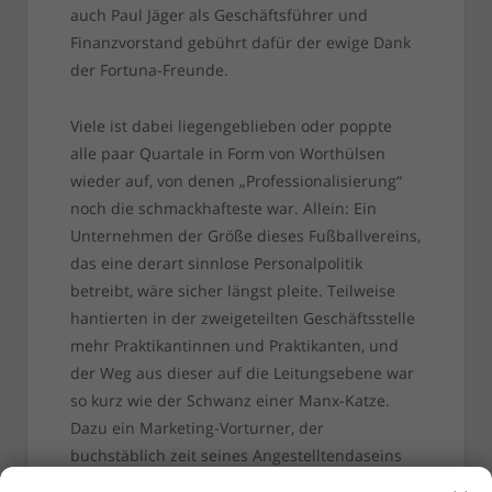
auch Paul Jäger als Geschäftsführer und
Finanzvorstand gebührt dafür der ewige Dank
der Fortuna-Freunde.
Viele ist dabei liegengeblieben oder poppte
alle paar Quartale in Form von Worthülsen
wieder auf, von denen „Professionalisierung“
noch die schmackhafteste war. Allein: Ein
Unternehmen der Größe dieses Fußballvereins,
das eine derart sinnlose Personalpolitik
betreibt, wäre sicher längst pleite. Teilweise
hantierten in der zweigeteilten Geschäftsstelle
mehr Praktikantinnen und Praktikanten, und
der Weg aus dieser auf die Leitungsebene war
so kurz wie der Schwanz einer Manx-Katze.
Dazu ein Marketing-Vorturner, der
buchstäblich zeit seines Angestelltendaseins
bei F95 seine Inkompetenz unter Beweis