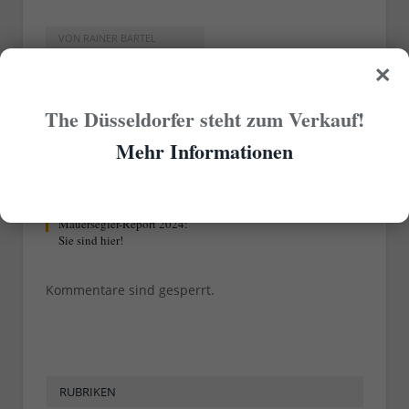
VON
RAINER BARTEL
×
22.05.2025
0
Schwimmen im Rhein?
Lebensgefährlich!
The Düsseldorfer steht zum Verkauf!
Mehr Informationen
VON
RAINER BARTEL
29.04.2024
0
Mauersegler-Report 2024:
Sie sind hier!
Kommentare sind gesperrt.
RUBRIKEN