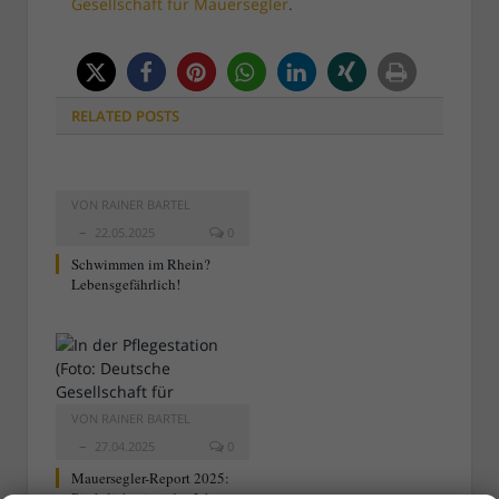
Gesellschaft für Mauersegler
.
RELATED
POSTS
VON
RAINER BARTEL
22.05.2025
0
Schwimmen im Rhein?
Lebensgefährlich!
VON
RAINER BARTEL
27.04.2025
0
Mauersegler-Report 2025:
Pünktlich wie jedes Jahr