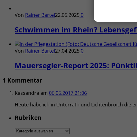
Von
Rainer Bartel
22.05.2025
0
Schwimmen im Rhein? Lebensgefä
Von
Rainer Bartel
27.04.2025
0
Mauersegler-Report 2025: Pünktli
1 Kommentar
Kassandra
am
06.05.2017 21:06
Heute habe ich in Unterrath und Lichtenbroich die 
Rubriken
Rubriken