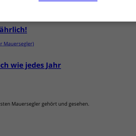
hrlich!
ch wie jedes Jahr
ersten Mauersegler gehört und gesehen.