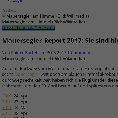
Login
Mauersegler am Himmel (Bild: Wikimedia)
Düssel-Leben & Geniessen
Mauersegler-Report 2017: Sie sind hi
Von
Rainer Bartel
am
06.05.2017
1 Comment
Mauersegler am Himmel (Bild: Wikimedia)
Auf dem Rückweg vom Wochenmarkt am Fürstenplatz hörte ic
sechs
Mauersegler
weit oben am blauen Himmel akrobatisch
durchweg recht kalt war, haben sich die Flugkünstler dies
frühestens um den 20. April herum auf und spätestens am 1
2009
: 24. April
2010
: 23. April
2011
: 04. Mai
2012
: 28. April