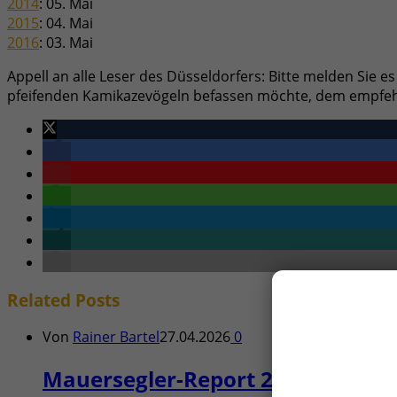
2014
: 05. Mai
2015
: 04. Mai
2016
: 03. Mai
Appell an alle Leser des Düsseldorfers: Bitte melden Sie 
pfeifenden Kamikazevögeln befassen möchte, dem empfeh
Related
Posts
Von
Rainer Bartel
27.04.2026
0
Mauersegler-Report 2026: Pünktli