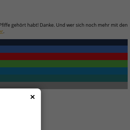
 Pfiffe gehört habt! Danke. Und wer sich noch mehr mit den
er
.
×