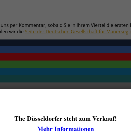
es uns per Kommentar, sobald Sie in Ihrem Viertel die ersten
len wir die
Seite der Deutschen Gesellschaft für Mauersegl
The Düsseldorfer steht zum Verkauf!
ch wie jedes Jahr
Mehr Informationen