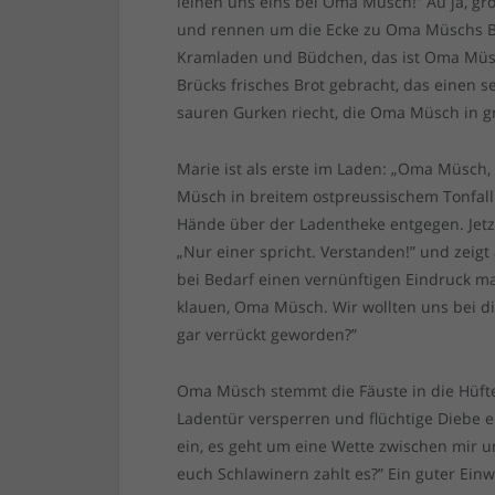
leihen uns eins bei Oma Müsch!” Au ja, gr
und rennen um die Ecke zu Oma Müschs Bäck
Kramladen und Büdchen, das ist Oma Müsch
Brücks frisches Brot gebracht, das einen s
sauren Gurken riecht, die Oma Müsch in g
Marie ist als erste im Laden: „Oma Müsch
Müsch in breitem ostpreussischem Tonfal
Hände über der Ladentheke entgegen. Jetz
„Nur einer spricht. Verstanden!” und zeigt
bei Bedarf einen vernünftigen Eindruck ma
klauen, Oma Müsch. Wir wollten uns bei dir 
gar verrückt geworden?”
Oma Müsch stemmt die Fäuste in die Hüften,
Ladentür versperren und flüchtige Diebe e
ein, es geht um eine Wette zwischen mir u
euch Schlawinern zahlt es?” Ein guter Ei