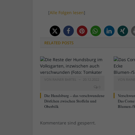
[
Alle Folgen lesen
]
RELATED
POSTS
VON
RAINER BARTEL
20.12.2022
VON
RAIN
0
Die Hundsburg – das verschwundene
Verschwun
Dörfchen zwischen Stoffeln und
Das Corne
Oberbilk
Blumen-/S
Kommentare sind gesperrt.