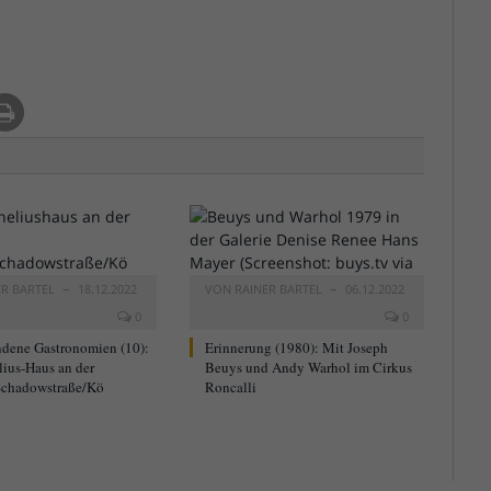
ER BARTEL
18.12.2022
VON
RAINER BARTEL
06.12.2022
0
0
dene Gastronomien (10):
Erinnerung (1980): Mit Joseph
lius-Haus an der
Beuys und Andy Warhol im Cirkus
chadowstraße/Kö
Roncalli