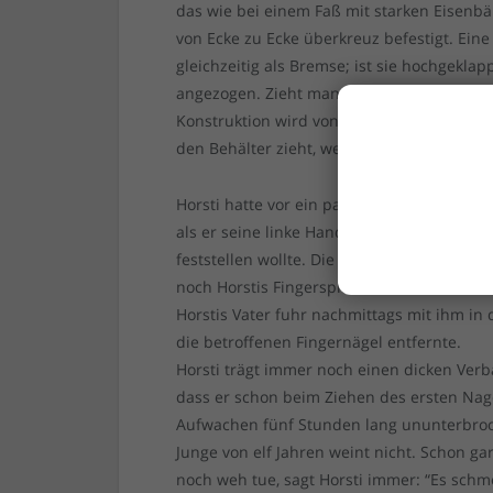
das wie bei einem Faß mit starken Eisenb
von Ecke zu Ecke überkreuz befestigt. Eine 
gleichzeitig als Bremse; ist sie hochgekl
angezogen. Zieht man die Deichsel wieder 
Konstruktion wird von einem Federmechani
den Behälter zieht, wenn man sie über ei
Horsti hatte vor ein paar Wochen beim Spi
als er seine linke Hand an der Wagenrück
feststellen wollte. Die Deichsel sauste, d
noch Horstis Fingerspitzen. Natürlich wur
Horstis Vater fuhr nachmittags mit ihm i
die betroffenen Fingernägel entfernte.
Horsti trägt immer noch einen dicken Ver
dass er schon beim Ziehen des ersten Na
Aufwachen fünf Stunden lang ununterbroch
Junge von elf Jahren weint nicht. Schon ga
noch weh tue, sagt Horsti immer: “Es schm