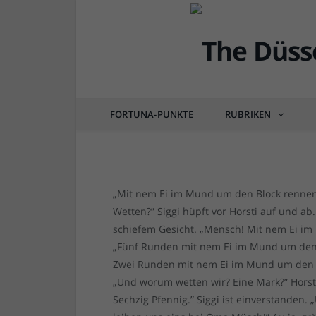
DÜSSEL-HISTÖRCHEN
Mit nem Ei im Mund (
von
RAINER BARTEL
am
27.09.2015
0 COM
FORTUNA-PUNKTE
RUBRIKEN
„Mit nem Ei im Mund um den Block rennen!
Wetten?” Siggi hüpft vor Horsti auf und ab
schiefem Gesicht. „Mensch! Mit nem Ei im 
„Fünf Runden mit nem Ei im Mund um den B
Zwei Runden mit nem Ei im Mund um den Bloc
„Und worum wetten wir? Eine Mark?” Horsti 
Sechzig Pfennig.” Siggi ist einverstanden.