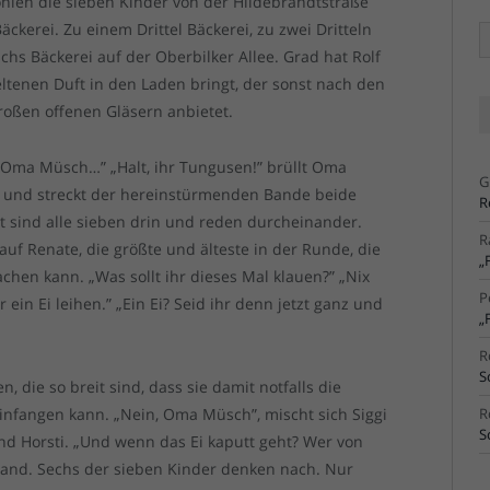
öhlen die sieben Kinder von der Hildebrandtstraße
erei. Zu einem Drittel Bäckerei, zu zwei Dritteln
Ä
Ar
s Bäckerei auf der Oberbilker Allee. Grad hat Rolf
eltenen Duft in den Laden bringt, der sonst nach den
roßen offenen Gläsern anbietet.
, Oma Müsch…” „Halt, ihr Tungusen!” brüllt Oma
G
l und streckt der hereinstürmenden Bande beide
R
t sind alle sieben drin und reden durcheinander.
R
 auf Renate, die größte und älteste in der Runde, die
„
chen kann. „Was sollt ihr dieses Mal klauen?” „Nix
P
ein Ei leihen.” „Ein Ei? Seid ihr denn jetzt ganz und
„
R
S
 die so breit sind, dass sie damit notfalls die
infangen kann. „Nein, Oma Müsch”, mischt sich Siggi
R
S
nd Horsti. „Und wenn das Ei kaputt geht? Wer von
nwand. Sechs der sieben Kinder denken nach. Nur