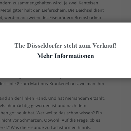
ändern zusammengehalten wird. Je zwei Kanteisen
Metallgitter hält den Lieferschein. Die Deichsel dient
appt, werden an zweien der Eisenrädern Bremsbacken
in die Waagerechte, lösen sich die Bremsen. Diese
smus unterstützt, der die Deichsel mit Schwung an
nen bestimmten Punkt hinaus aufwärts bewegt.
The Düsseldorfer steht zum Verkauf!
Mehr Informationen
elen mit einem Behälter drei Fingernägel eingebüßt,
seite auf¬stützte, während Ebse gerade die Bremse
urch Federkraft beschleunigt, hoch und erwischte grad
den die Nägel sofort blau und später schwarz, und
n der Linie 8 zum Martinus-Kranken¬haus, wo man ihm
band an der linken Hand. Und hat niemandem erzählt,
gels ohnmächtig geworden ist und nach dem
en ge¬heult hat. Wer wollte das schon wissen? Ein
r nicht vor Schmerzen. Obwohl: Auf die Frage, ob es
erzt.” Was die Freunde zu Lachstürmen hinriß.