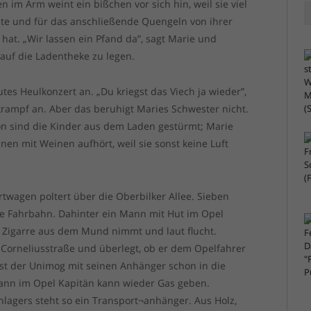
 im Arm weint ein bißchen vor sich hin, weil sie viel
llte und für das anschließende Quengeln von ihrer
at. „Wir lassen ein Pfand da”, sagt Marie und
 auf die Ladentheke zu legen.
utes Heulkonzert an. „Du kriegst das Viech ja wieder”,
rampf an. Aber das beruhigt Maries Schwester nicht.
on sind die Kinder aus dem Laden gestürmt; Marie
nen mit Weinen aufhört, weil sie sonst keine Luft
agen poltert über die Oberbilker Allee. Sieben
ie Fahrbahn. Dahinter ein Mann mit Hut im Opel
ie Zigarre aus dem Mund nimmt und laut flucht.
Corneliusstraße und überlegt, ob er dem Opelfahrer
 ist der Unimog mit seinen Anhänger schon in die
ann im Opel Kapitän kann wieder Gas geben.
lagers steht so ein Transport¬anhänger. Aus Holz,