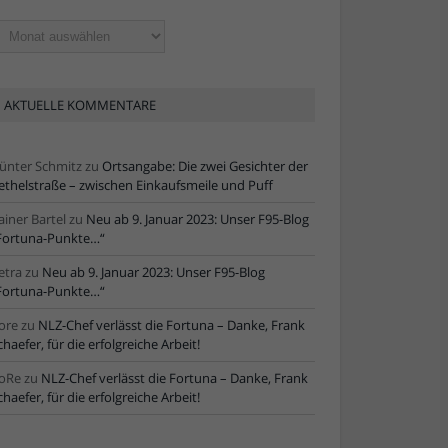
ltere
tikel
AKTUELLE KOMMENTARE
ünter Schmitz
zu
Ortsangabe: Die zwei Gesichter der
ethelstraße – zwischen Einkaufsmeile und Puff
ainer Bartel
zu
Neu ab 9. Januar 2023: Unser F95-Blog
Fortuna-Punkte…“
etra
zu
Neu ab 9. Januar 2023: Unser F95-Blog
Fortuna-Punkte…“
ore
zu
NLZ-Chef verlässt die Fortuna – Danke, Frank
chaefer, für die erfolgreiche Arbeit!
oRe
zu
NLZ-Chef verlässt die Fortuna – Danke, Frank
chaefer, für die erfolgreiche Arbeit!