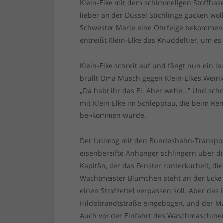
Klein-Elke mit dem schimmeligen Stoffhasen
lieber an der Düssel Stichlinge gucken wo
Schwester Marie eine Ohrfeige bekommen h
entreißt Klein-Elke das Knuddeltier, um es
Klein-Elke schreit auf und fängt nun ein la
brüllt Oma Müsch gegen Klein-Elkes Weink
„Da habt ihr das Ei. Aber wehe…” Und sch
mit Klein-Elke im Schlepptau, die beim Ren
be¬kommen würde.
Der Unimog mit den Bundesbahn-Transportw
eisenbereifte Anhänger schlingern über d
Kapitän, der das Fenster runterkurbelt, d
Wachtmeister Blümchen steht an der Ecke 
einen Strafzettel verpassen soll. Aber das
Hildebrandtstraße eingebogen, und der M
Auch vor der Einfahrt des Waschmaschinen