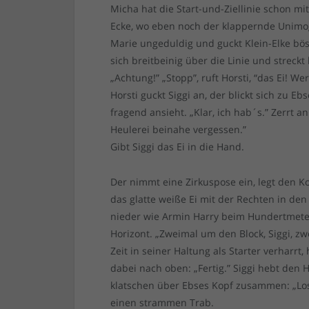
Micha hat die Start-und-Ziellinie schon mi
Ecke, wo eben noch der klappernde Unimog-
Marie ungeduldig und guckt Klein-Elke böse 
sich breitbeinig über die Linie und streck
„Achtung!” „Stopp”, ruft Horsti, “das Ei! W
Horsti guckt Siggi an, der blickt sich zu 
fragend ansieht. „Klar, ich hab´s.” Zerrt a
Heulerei beinahe vergessen.”
Gibt Siggi das Ei in die Hand.
Der nimmt eine Zirkuspose ein, legt den K
das glatte weiße Ei mit der Rechten in den
nieder wie Armin Harry beim Hundertmeter
Horizont. „Zweimal um den Block, Siggi, zwe
Zeit in seiner Haltung als Starter verharrt
dabei nach oben: „Fertig.” Siggi hebt den 
klatschen über Ebses Kopf zusammen: „Los!”
einen strammen Trab.