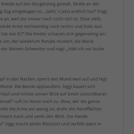
t Kreide auf den Bürgersteig gemalt. Direkt an der
Zug eingebogen ist. „Geht´s jetzt endlich los?” fragt
an, weil die immer noch nicht still ist. Ebse stellt
t beide Arme rechtwinklig nach rechts und links aus:
er hat das Ei?” Die Kinder schauen sich gegenseitig an:
Ebse um, der wiederum Renate mustert, die Marie
n der kleinen Schwester und sagt: „Hätt ich vor lauter
opf in den Nacken, sperrt den Mund weit auf und legt
 Mund. Die Bande applaudiert. Siggi kauert sich
lauf und richtet seinen Blick auf einen unsichtbaren
imal!” ruft im Horsti noch zu. Ebse, der die ganze
, hebt die Arme ein wenig an, dreht die Handflächen
Hintern hoch und senkt den Blick. Die Hände
 Siggi macht einen Blitzstart und verfällt dann in