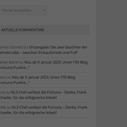
ltere
tikel
AKTUELLE KOMMENTARE
ünter Schmitz
zu
Ortsangabe: Die zwei Gesichter der
ethelstraße – zwischen Einkaufsmeile und Puff
ainer Bartel
zu
Neu ab 9. Januar 2023: Unser F95-Blog
Fortuna-Punkte…“
etra
zu
Neu ab 9. Januar 2023: Unser F95-Blog
Fortuna-Punkte…“
ore
zu
NLZ-Chef verlässt die Fortuna – Danke, Frank
chaefer, für die erfolgreiche Arbeit!
oRe
zu
NLZ-Chef verlässt die Fortuna – Danke, Frank
chaefer, für die erfolgreiche Arbeit!