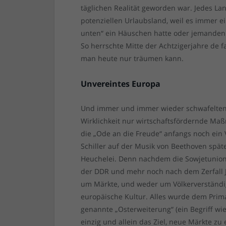
täglichen Realität geworden war. Jedes L
potenziellen Urlaubsland, weil es immer e
unten“ ein Häuschen hatte oder jemanden 
So herrschte Mitte der Achtzigerjahre de f
man heute nur träumen kann.
Unvereintes Europa
Und immer und immer wieder schwafelten P
Wirklichkeit nur wirtschaftsfördernde M
die „Ode an die Freude“ anfangs noch ein
Schiller auf der Musik von Beethoven spä
Heuchelei. Denn nachdem die Sowjetunion 
der DDR und mehr noch nach dem Zerfall 
um Märkte, und weder um Völkerverständ
europäische Kultur. Alles wurde dem Prima
genannte „Osterweiterung“ (ein Begriff wie
einzig und allein das Ziel, neue Märkte zu