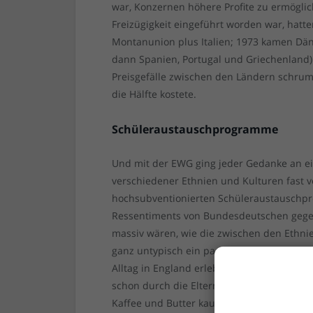
war, Konzernen höhere Profite zu ermöglic
Freizügigkeit eingeführt worden war, hatt
Montanunion plus Italien; 1973 kamen Dän
dann Spanien, Portugal und Griechenland) 
Preisgefälle zwischen den Ländern schrum
die Hälfte kostete.
Schüleraustauschprogramme
Und mit der EWG ging jeder Gedanke an ei
verschiedener Ethnien und Kulturen fast vö
hochsubventionierten Schüleraustauschpr
Ressentiments von Bundesdeutschen gegen 
massiv wären, wie die zwischen den Ethn
ganz untypisch ein paar Tauschwochen in S
Alltag in England erleben. Und in beiden F
schon durch die Eltern weit hinterm Tell
Kaffee und Butter kauften, dann griffen wi