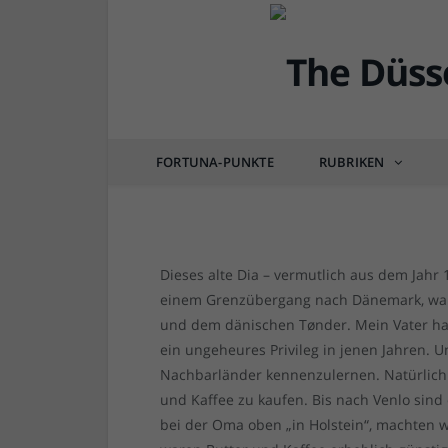
DÜSSEL-HISTÖRCHEN
Nach der Wahl: Irgend
FORTUNA-PUNKTE
RUBRIKEN
von
RAINER BARTEL
am
31.05.2019
0 COM
Dieses alte Dia – vermutlich aus dem Jahr
einem Grenzübergang nach Dänemark, wah
und dem dänischen Tønder. Mein Vater hat
ein ungeheures Privileg in jenen Jahren. U
Nachbarländer kennenzulernen. Natürlich 
und Kaffee zu kaufen. Bis nach Venlo sind 
bei der Oma oben „in Holstein“, machten w