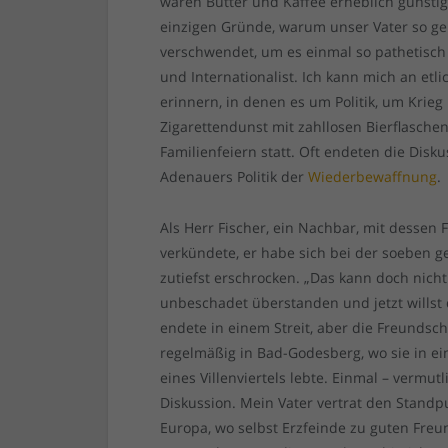
waren Butter und Kaffee erheblich günstig
einzigen Gründe, warum unser Vater so ger
verschwendet, um es einmal so pathetisch
und Internationalist. Ich kann mich an et
erinnern, in denen es um Politik, um Krieg
Zigarettendunst mit zahllosen Bierflasc
Familienfeiern statt. Oft endeten die Disk
Adenauers Politik der
Wiederbewaffnung
.
Als Herr Fischer, ein Nachbar, mit dessen 
verkündete, er habe sich bei der soeben
zutiefst erschrocken. „Das kann doch nicht 
unbeschadet überstanden und jetzt willst
endete in einem Streit, aber die Freundsch
regelmäßig in Bad-Godesberg, wo sie in e
eines Villenviertels lebte. Einmal – vermut
Diskussion. Mein Vater vertrat den Standpu
Europa, wo selbst Erzfeinde zu guten Freu