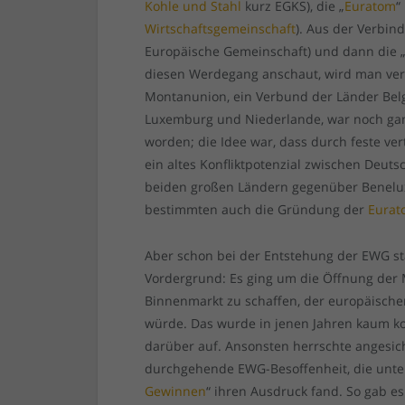
Kohle und Stahl
kurz EGKS), die „
Euratom
“
Wirtschaftsgemeinschaft
). Aus der Verbin
Europäische Gemeinschaft) und dann die 
diesen Werdegang anschaut, wird man verst
Montanunion, ein Verbund der Länder Belgi
Luxemburg und Niederlande, war noch ganz
worden; die Idee war, dass durch feste ver
ein altes Konfliktpotenzial zwischen Deut
beiden großen Ländern gegenüber Benelux
bestimmten auch die Gründung der
Eura
Aber schon bei der Entstehung der EWG s
Vordergrund: Es ging um die Öffnung der 
Binnenmarkt zu schaffen, der europäisch
würde. Das wurde in jenen Jahren kaum ko
darüber auf. Ansonsten herrschte angesi
durchgehende EWG-Besoffenheit, die unte
Gewinnen
“ ihren Ausdruck fand. So gab e