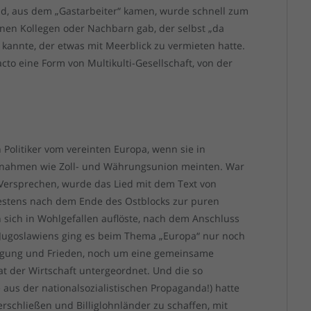
and, aus dem „Gastarbeiter“ kamen, wurde schnell zum
inen Kollegen oder Nachbarn gab, der selbst „da
kannte, der etwas mit Meerblick zu vermieten hatte.
acto eine Form von Multikulti-Gesellschaft, von der
olitiker vom vereinten Europa, wenn sie in
aßnahmen wie Zoll- und Währungsunion meinten. War
 Versprechen, wurde das Lied mit dem Text von
testens nach dem Ende des Ostblocks zur puren
sich in Wohlgefallen auflöste, nach dem Anschluss
Jugoslawiens ging es beim Thema „Europa“ nur noch
igung und Frieden, noch um eine gemeinsame
t der Wirtschaft untergeordnet. Und die so
 aus der nationalsozialistischen Propaganda!) hatte
 erschließen und Billiglohnländer zu schaffen, mit