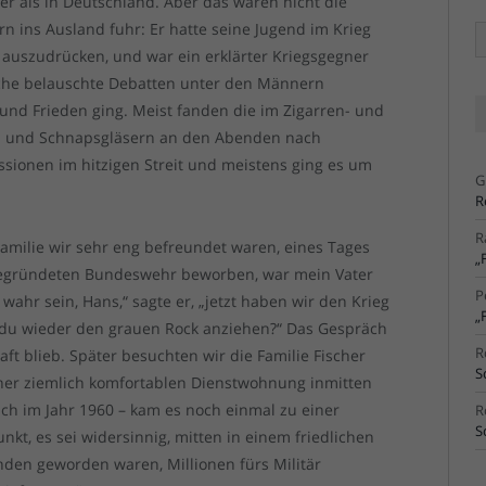
er als in Deutschland. Aber das waren nicht die
n ins Ausland fuhr: Er hatte seine Jugend im Krieg
Ä
Ar
 auszudrücken, und war ein erklärter Kriegsgegner
liche belauschte Debatten unter den Männern
 und Frieden ging. Meist fanden die im Zigarren- und
hen und Schnapsgläsern an den Abenden nach
ussionen im hitzigen Streit und meistens ging es um
G
R
R
Familie wir sehr eng befreundet waren, eines Tages
„
 gegründeten Bundeswehr beworben, war mein Vater
P
wahr sein, Hans,“ sagte er, „jetzt haben wir den Krieg
„
 du wieder den grauen Rock anziehen?“ Das Gespräch
R
aft blieb. Später besuchten wir die Familie Fischer
S
iner ziemlich komfortablen Dienstwohnung inmitten
lich im Jahr 1960 – kam es noch einmal zu einer
R
S
nkt, es sei widersinnig, mitten in einem friedlichen
nden geworden waren, Millionen fürs Militär