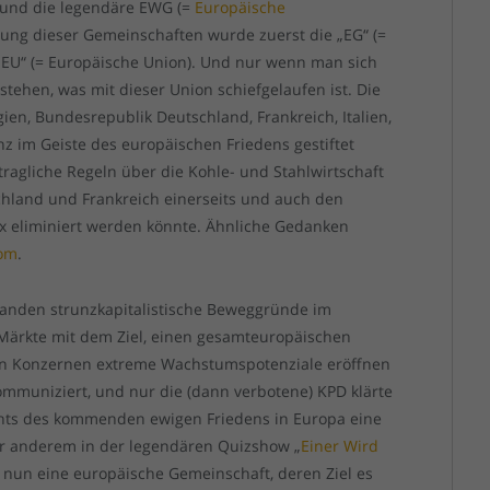
 und die legendäre EWG (=
Europäische
dung dieser Gemeinschaften wurde zuerst die „EG“ (=
„EU“ (= Europäische Union). Und nur wenn man sich
ehen, was mit dieser Union schiefgelaufen ist. Die
en, Bundesrepublik Deutschland, Frankreich, Italien,
 im Geiste des europäischen Friedens gestiftet
tragliche Regeln über die Kohle- und Stahlwirtschaft
schland und Frankreich einerseits und auch den
 eliminiert werden könnte. Ähnliche Gedanken
tom
.
tanden strunzkapitalistische Beweggründe im
Märkte mit dem Ziel, einen gesamteuropäischen
en Konzernen extreme Wachstumspotenziale eröffnen
mmuniziert, und nur die (dann verbotene) KPD klärte
chts des kommenden ewigen Friedens in Europa eine
r anderem in der legendären Quizshow „
Einer Wird
s nun eine europäische Gemeinschaft, deren Ziel es