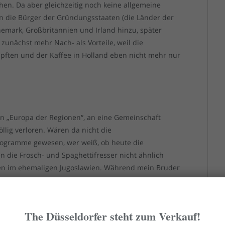
hen. Da aber gleichzeitig noch keine allgemeine
en die Bürger der Gründungsstaaten (die Länder der
emark, Großbritannien und Irland hinzu, später
zunächst mehr Nach- als Vorteile, weil die
pften und der Kaffee in Holland eben nicht mehr nur
n „Europa der Regionen“, an eine Gemeinschaft
llig verloren. Wären da nicht die
ogramme gewesen, wer weiß, ob heute die
die Frosch- und Spaghettifresser nicht ähnlich
ien im ehemaligen Jugoslawien. Während mein Bruder
chweden verbrachte, konnte ich fast ein halbes Jahr
ällen erweiterten die Aktionen unseren Horizont, der
errand lag. Denn wenn wir in Holland oder Dänemark
The Düsseldorfer steht zum Verkauf!
r immer auch gern zu Produkten, die es bei uns nicht