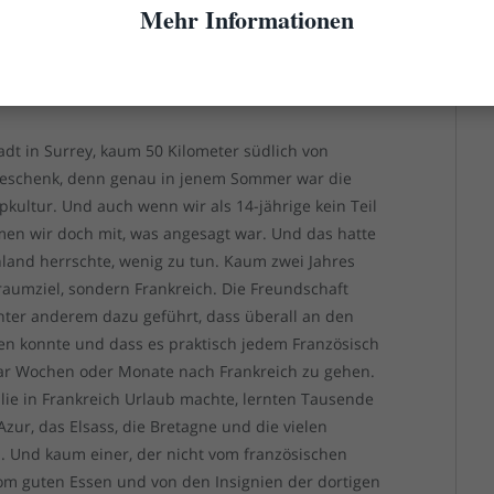
Mehr Informationen
nau, was gleichaltrige Niederländer oder Dänen so
räder sie besaßen. In diesen Konsumdingen
ie sich mit zunehmenden Alter und wachsendem
ferenzierten.
dt in Surrey, kaum 50 Kilometer südlich von
 Geschenk, denn genau in jenem Sommer war die
kultur. Und auch wenn wir als 14-jährige kein Teil
men wir doch mit, was angesagt war. Und das hatte
land herrschte, wenig zu tun. Kaum zwei Jahres
raumziel, sondern Frankreich. Die Freundschaft
ter anderem dazu geführt, dass überall an den
n konnte und dass es praktisch jedem Französisch
aar Wochen oder Monate nach Frankreich zu gehen.
e in Frankreich Urlaub machte, lernten Tausende
Azur, das Elsass, die Bretagne und die vielen
 Und kaum einer, der nicht vom französischen
vom guten Essen und von den Insignien der dortigen