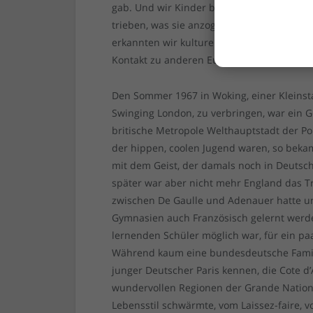
gab. Und wir Kinder beobachteten sehr ge
trieben, was sie anzogen und welche Fahr
erkannten wir kulturelle Unterschiede, d
Kontakt zu anderen Europäer weiter ausdif
Den Sommer 1967 in Woking, einer Kleinsta
Swinging London, zu verbringen, war ein
britische Metropole Welthauptstadt der Pop
der hippen, coolen Jugend waren, so beka
mit dem Geist, der damals noch in Deutsch
später war aber nicht mehr England das T
zwischen De Gaulle und Adenauer hatte un
Gymnasien auch Französisch gelernt werde
lernenden Schüler möglich war, für ein p
Während kaum eine bundesdeutsche Famili
junger Deutscher Paris kennen, die Cote d’
wundervollen Regionen der Grande Nation.
Lebensstil schwärmte, vom Laissez-faire, 