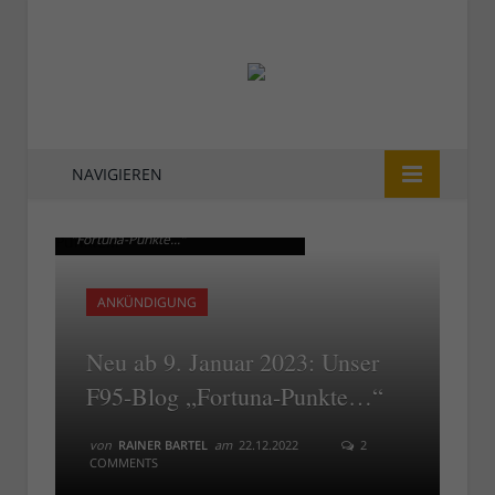
NAVIGIEREN
Ab 9. Februar 2023: Das F95-Blog
Ab 9. Februar 2023: Das F95-Blog
"Fortuna-Punkte..."
"Fortuna-Punkte..."
ANKÜNDIGUNG
Neu ab 9. Januar 2023: Unser
F95-Blog „Fortuna-Punkte…“
von
RAINER BARTEL
am
22.12.2022
2
COMMENTS